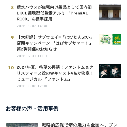
8
積水ハウスが住宅向け製品として国内初
LIXIL循環型低炭素アルミ 「PremiAL
R100」を標準採用
2026.08.03 14:30
9
【大好評】サブウェイ×「はぴだんぶい」
店頭キャンペーン 『はぴサブサマー！』
第2弾開催のお知らせ
2026.07.31 11:00
10
2027年夏、待望の再演！ファントム＆ク
リスティーヌ役のWキャスト4名が決定！
ミュージカル 『ファントム』
2026.08.06 12:00
お客様の声・活用事例
戦略的広報で堺の魅力を全国へ。プレ