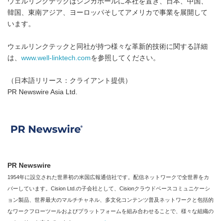
ウェルリンクテックはシンガポールに本社を置き、日本、中国、
韓国、東南アジア、ヨーロッパそしてアメリカで事業を展開して
います。
ウェルリンクテックと同社が持つ様々な革新的技術に関する詳細
は、
www.well-linktech.com
を参照してください。
（日本語リリース：クライアント提供）
PR Newswire Asia Ltd.
PR Newswire
1954年に設立された世界初の米国広報通信社です。配信ネットワークで全世界をカ
バーしています。Cision Ltd.の子会社として、Cisionクラウドベースコミュニケーシ
ョン製品、世界最大のマルチチャネル、多文化コンテンツ普及ネットワークと包括的
なワークフローツールおよびプラットフォームを組み合わせることで、様々な組織の