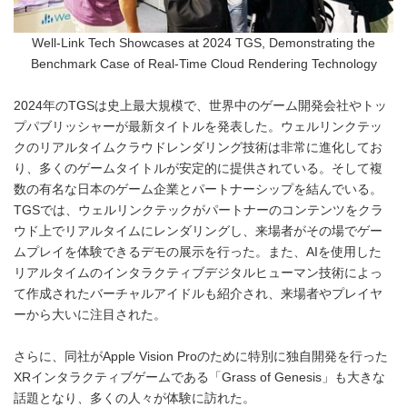
Well-Link Tech Showcases at 2024 TGS, Demonstrating the
Benchmark Case of Real-Time Cloud Rendering Technology
2024年のTGSは史上最大規模で、世界中のゲーム開発会社やトッ
プパブリッシャーが最新タイトルを発表した。ウェルリンクテッ
クのリアルタイムクラウドレンダリング技術は非常に進化してお
り、多くのゲームタイトルが安定的に提供されている。そして複
数の有名な日本のゲーム企業とパートナーシップを結んでいる。
TGSでは、ウェルリンクテックがパートナーのコンテンツをクラ
ウド上でリアルタイムにレンダリングし、来場者がその場でゲー
ムプレイを体験できるデモの展示を行った。また、AIを使用した
リアルタイムのインタラクティブデジタルヒューマン技術によっ
て作成されたバーチャルアイドルも紹介され、来場者やプレイヤ
ーから大いに注目された。
さらに、同社がApple Vision Proのために特別に独自開発を行った
XRインタラクティブゲームである「Grass of Genesis」も大きな
話題となり、多くの人々が体験に訪れた。