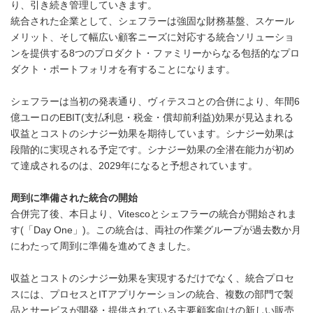
り、引き続き管理していきます。
統合された企業として、シェフラーは強固な財務基盤、スケール
メリット、そして幅広い顧客ニーズに対応する統合ソリューショ
ンを提供する8つのプロダクト・ファミリーからなる包括的なプロ
ダクト・ポートフォリオを有することになります。
シェフラーは当初の発表通り、ヴィテスコとの合併により、年間6
億ユーロのEBIT(支払利息・税金・償却前利益)効果が見込まれる
収益とコストのシナジー効果を期待しています。シナジー効果は
段階的に実現される予定です。シナジー効果の全潜在能力が初め
て達成されるのは、2029年になると予想されています。
周到に準備された統合の開始
合併完了後、本日より、Vitescoとシェフラーの統合が開始されま
す(「Day One」)。この統合は、両社の作業グループが過去数か月
にわたって周到に準備を進めてきました。
収益とコストのシナジー効果を実現するだけでなく、統合プロセ
スには、プロセスとITアプリケーションの統合、複数の部門で製
品とサービスが開発・提供されている主要顧客向けの新しい販売