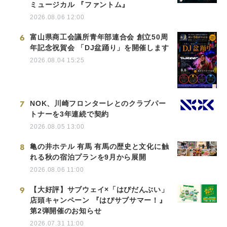
ミュージカル 『ファントム』
2026.08.06 12:00
6
富山県商工会議所青年部連合会 創立50周
年記念祝賀会 「DJ盆踊り」を開催します
2026.08.04 15:25
7
NOK、川崎フロンターレとのクラブパー
トナーを3年連続で契約
2026.08.05 13:00
8
亀の井ホテル 有馬 有馬の歴史と文化に触
れる秋の宿泊プランを9月から展開
2026.08.06 11:00
9
【大好評】サブウェイ×「はぴだんぶい」
店頭キャンペーン 『はぴサブサマー！』
第2弾開催のお知らせ
2026.07.31 11:00