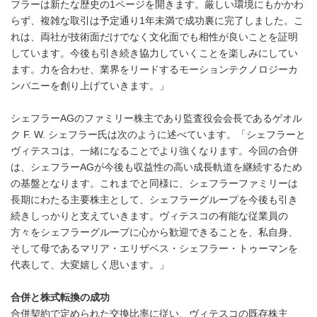
フラーは新たな歴史の1ページを開きます。厳しい環境にもかかわ
らず、複雑な取引は予定通り1年未満で成功裏に完了しました。こ
れは、両社が技術面だけでなく文化面でも相性が良いことを証明
しています。今後も引き続き協力していくことを楽しみにしてい
ます。力を合わせ、業界をリードするモーションテクノロジーカ
ンパニーを創り上げていきます。」
シェフラーAGのファミリー株主であり監査役会会長であるゲオル
ク F. W. シェフラー氏は次のように述べています。「シェフラーと
ヴィテスコは、一緒になることでより強くなります。今回の合併
は、シェフラーAGが今後も収益性の高い成長軌道を継続するため
の基盤となります。これまでと同様に、シェフラーファミリーは
長期にわたる主要株主として、シェフラーグループを今後も引き
続きしっかりと支えていきます。ヴィテスコの有能な従業員の
方々をシェフラーグループに心から歓迎できることを、私自身、
そして母であるマリア・エリザベス・シェフラー・トゥーマンを
代表して、大変嬉しく思います。」
合併と株式転換の成功
合併契約で定められた交換比率に従い、ヴィテスコの既存株主