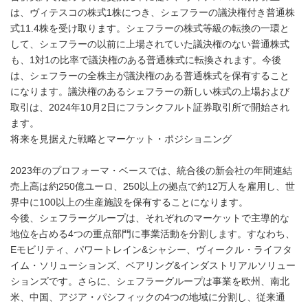
は、ヴィテスコの株式1株につき、シェフラーの議決権付き普通株
式11.4株を受け取ります。シェフラーの株式等級の転換の一環と
して、シェフラーの以前に上場されていた議決権のない普通株式
も、1対1の比率で議決権のある普通株式に転換されます。今後
は、シェフラーの全株主が議決権のある普通株式を保有すること
になります。議決権のあるシェフラーの新しい株式の上場および
取引は、2024年10月2日にフランクフルト証券取引所で開始され
ます。
将来を見据えた戦略とマーケット・ポジショニング
2023年のプロフォーマ・ベースでは、統合後の新会社の年間連結
売上高は約250億ユーロ、250以上の拠点で約12万人を雇用し、世
界中に100以上の生産施設を保有することになります。
今後、シェフラーグループは、それぞれのマーケットで主導的な
地位を占める4つの重点部門に事業活動を分割します。すなわち、
Eモビリティ、パワートレイン&シャシー、ヴィークル・ライフタ
イム・ソリューションズ、ベアリング&インダストリアルソリュー
ションズです。さらに、シェフラーグループは事業を欧州、南北
米、中国、アジア・パシフィックの4つの地域に分割し、従来通