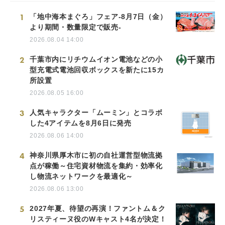
1
「地中海本まぐろ」フェア-8月7日（金）
より期間・数量限定で販売-
2026.08.04 14:00
2
千葉市内にリチウムイオン電池などの小
型充電式電池回収ボックスを新たに15カ
所設置
2026.08.05 16:00
3
人気キャラクター「ムーミン」とコラボ
した4アイテムを8月6日に発売
2026.08.06 14:00
4
神奈川県厚木市に初の自社運営型物流拠
点が稼働～住宅資材物流を集約・効率化
し物流ネットワークを最適化～
2026.08.06 13:00
5
2027年夏、待望の再演！ファントム＆ク
リスティーヌ役のWキャスト4名が決定！