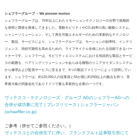
シェフラーグループ – We pioneer motion
シェフラーグループは、75年以上にわたりモーションテクノロジーの分野で画期的
な発明と開発を推進してきました。電動モビリティやCO₂効率の高い駆動システム、
シャシーソリューション、そして再生可能エネルギーのための革新的なテクノロジ
ー、製品、サービスにより、シェフラーグループは、モーションの効率性、インテリ
ジェンス、持続可能性を高めるための、ライフサイクル全体にわたる信頼できるパー
トナーです。シェフラーは、モビリティエコシステムにおける包括的な製品とサービ
スの範囲を、ベアリングソリューションやあらゆる種類のリニアガイダンスシステム
から修理および監視サービスに至るまで、8つの製品ファミリーによって説明してい
ます。シェフラーは、約120,000人の従業員と55か国に約250以上の拠点を持つ、世
界最大級の同族会社でありドイツで最も革新的な企業の一つです。
ヴィテスコ・テクノロジーズ・グループ AGのシェフラーAGへの
合併が成功裏に完了 | プレスリリース | シェフラージャパン
(schaeffler.co.jp)
ご参考（併せてご参照ください。）
ヴィテスコとの合併完了に伴い、フランクフルト証券取引所にて