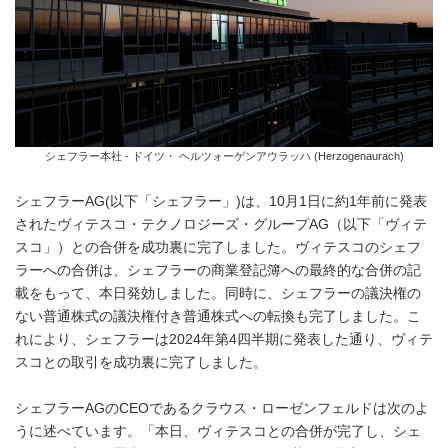
シェフラー本社 - ドイツ・ ヘルツォーゲンアウラッハ (Herzogenaurach)
シェフラーAG(以下「シェフラー」)は、10月1日に約1年前に発表
されたヴィテスコ・テクノロジーズ・グループAG（以下「ヴィテ
スコ」）との合併を成功裏に完了しました。ヴィテスコのシェフ
ラーへの合併は、シェフラーの商業登記簿への最終的な合併の記
載をもって、本日発効しました。同時に、シェフラーの議決権の
ない普通株式の議決権付き普通株式への転換も完了しました。こ
れにより、シェフラーは2024年第4四半期に発表した通り、ヴィテ
スコとの取引を成功裏に完了しました。
シェフラーAGのCEOであるクラウス・ローゼンフェルドは次のよ
うに述べています。「本日、ヴィテスコとの合併が完了し、シェ