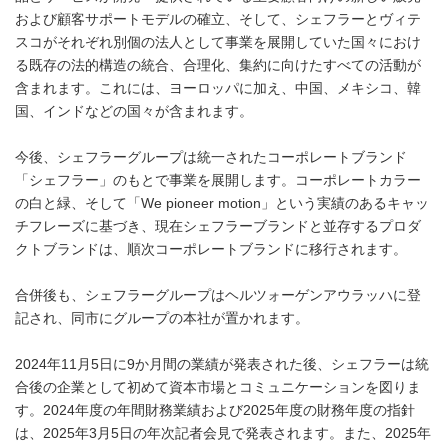
および顧客サポートモデルの確立、そして、シェフラーとヴィテ
スコがそれぞれ別個の法人として事業を展開していた国々におけ
る既存の法的構造の統合、合理化、集約に向けたすべての活動が
含まれます。これには、ヨーロッパに加え、中国、メキシコ、韓
国、インドなどの国々が含まれます。
今後、シェフラーグループは統一されたコーポレートブランド
「シェフラー」のもとで事業を展開します。コーポレートカラー
の白と緑、そして「We pioneer motion」という実績のあるキャッ
チフレーズに基づき、現在シェフラーブランドと並存するプロダ
クトブランドは、順次コーポレートブランドに移行されます。
合併後も、シェフラーグループはヘルツォーゲンアウラッハに登
記され、同市にグループの本社が置かれます。
2024年11月5日に9か月間の業績が発表された後、シェフラーは統
合後の企業として初めて資本市場とコミュニケーションを図りま
す。2024年度の年間財務業績および2025年度の財務年度の指針
は、2025年3月5日の年次記者会見で発表されます。また、2025年