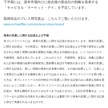
下半期には、資本市場向けに統合後の新会社の戦略を発表する
「キャピタル・マーケット・デイ」を予定しています。
取締役会のプレス用写真は、こちらでご覧いただけます。
www.schaeffler.com/en/executive-board
将来の見通しに関する記述および予測
本プレスリリースには、将来の見通しに関する記述が含まれています。将来の見通し
に関する記述は、その性質上、将来の見通しに関する記述および予測で表現または暗
示された内容と実際の結果や展開が大幅に異なる可能性がある、いくつかのリスク、
不確実性、仮定を含んでいます。これらのリスク、不確実性、仮定は、本書に記載さ
れた計画や展開の結果や財務状況に悪影響を及ぼす可能性があります。将来の見通し
に関する記述を、新しい情報や将来の出来事の発生、その他の結果として、公表によ
り更新または修正する義務を負うものではありません。本プレスリリースを受け取っ
た方は、本プレスリリースの日付時点での見通しに関する記述のみに過度な信頼を置
かないようご注意ください。本プレスリリースに含まれる過去の傾向や進展に関する
記述は、将来も継続するものとみなすべきではありません。上記の注意書きは、シェ
フラーまたは同社を代表する人物が口頭または書面で行う将来の見通しに関する記述
と併せて考慮されるべきものです。