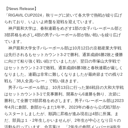
【News Release】
「RIGAVIL CUP2024」秋リーグに於いて各大学で熱戦が繰り広げ
られており、いよいよ終盤を迎戦を迎えています。
神戸親和大学は、春秋連覇をめざす1部の女子バレーボール部と
3部昇格をめざし4部の男子バレーボール部が熱い戦いを繰り広げ
ています。
神戸親和大学女子バレーボール部は10月12日の京都産業大学戦
は先行されるもセットカウント3-2で勝利。通算成績6勝2敗と優勝
に向けて粘り強く戦い続けていましたが、翌日の帝塚山大学戦で
はセットカウント2-3で敗戦。通算成績6勝3敗と春秋連覇が厳しく
なりました。連覇は非常に難しくなりましたが最終節までの残り2
戦も「38人全員バレー」で戦い抜きます。
男子バレーボール部は、10月13日に行った第6戦目の大和大学戦
はセットカウント3-1で見事勝利。開幕から6連勝を飾り、次節に
勝利して全勝で3部昇格をめざします。男子バレーボール部は2023
年4月に創部。創部からまだ1年半。2023年の春から公式戦7部か
らスタートしましたが、順調に昇格が進み現在は4部に所属。ま
だ、部員は１・2年生しかいませんが、2年生が中心となり日々の
活動を行っています。合言葉は、「2年生の創部メンバーが4年生