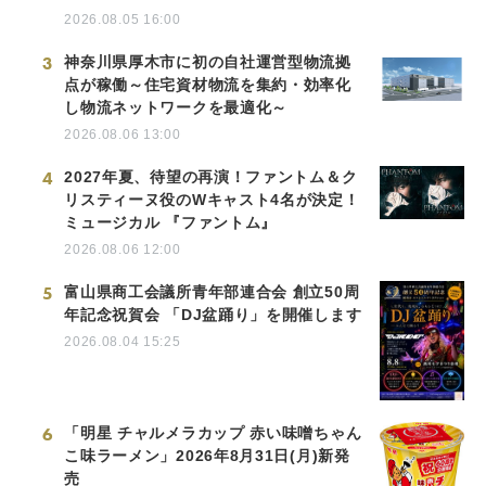
2026.08.05 16:00
3
神奈川県厚木市に初の自社運営型物流拠
点が稼働～住宅資材物流を集約・効率化
し物流ネットワークを最適化～
2026.08.06 13:00
4
2027年夏、待望の再演！ファントム＆ク
リスティーヌ役のWキャスト4名が決定！
ミュージカル 『ファントム』
2026.08.06 12:00
5
富山県商工会議所青年部連合会 創立50周
年記念祝賀会 「DJ盆踊り」を開催します
2026.08.04 15:25
6
「明星 チャルメラカップ 赤い味噌ちゃん
こ味ラーメン」2026年8月31日(月)新発
売