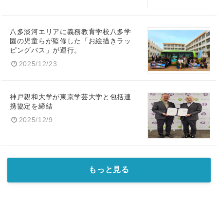
八多淡河エリアに義務教育学校八多学
園の児童らが監修した「お絵描きラッ
English
ピングバス」が運行。
2025/12/23
神戸親和大学が東京学芸大学と包括連
携協定を締結
2025/12/9
もっと見る