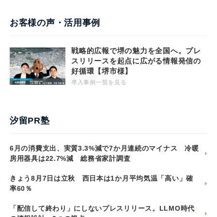
お客様の声・活用事例
戦略的広報で堺の魅力を全国へ。プレ
スリリースを起点に広がる情報発信の
好循環【堺市様】
導入事例一覧を見る
汐留PR塾
6月の消費支出、実質3.3%減で7か月連続のマイナス 冷暖
房用器具は22.7%減 総務省家計調査
きょう8月7日は立秋 西日本は1か月平均気温「高い」確
率60％
「配信して終わり」にしないプレスリリース。LLMO時代