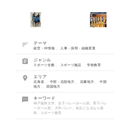

テーマ
経営・IR情報
、
人事・採用・組織変更

ジャンル
スポーツ全般
、
スポーツ施設
、
学校教育

エリア
北海道
、
中部・北陸地方
、
近畿地方
、
中国
地方
、
四国地方

キーワード
神戸親和大学、女子バレーボール部、男子バレ
ーボール部、大学バレー、先生になるなら親
和、スポーツ教育