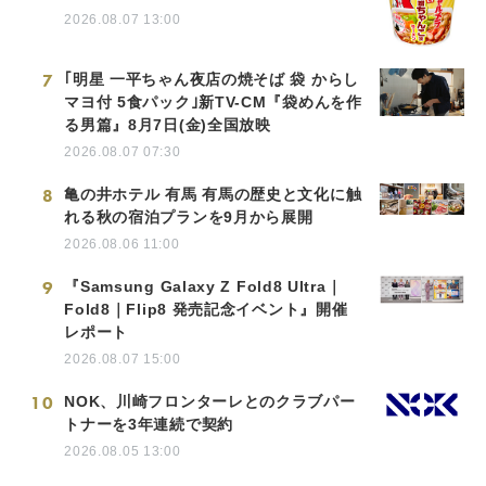
2026.08.07 13:00
7
｢明星 一平ちゃん夜店の焼そば 袋 からし
マヨ付 5食パック｣新TV-CM『袋めんを作
る男篇』8月7日(金)全国放映
2026.08.07 07:30
8
亀の井ホテル 有馬 有馬の歴史と文化に触
れる秋の宿泊プランを9月から展開
2026.08.06 11:00
9
『Samsung Galaxy Z Fold8 Ultra｜
Fold8｜Flip8 発売記念イベント』開催
レポート
2026.08.07 15:00
10
NOK、川崎フロンターレとのクラブパー
トナーを3年連続で契約
2026.08.05 13:00