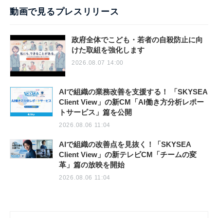
動画で見るプレスリリース
政府全体でこども・若者の自殺防止に向
けた取組を強化します
2026.08.07 14:00
AIで組織の業務改善を支援する！ 「SKYSEA
Client View」の新CM「AI働き方分析レポー
トサービス」篇を公開
2026.08.06 11:04
AIで組織の改善点を見抜く！「SKYSEA
Client View」の新テレビCM「チームの変
革」篇の放映を開始
2026.08.06 11:04