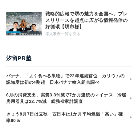
戦略的広報で堺の魅力を全国へ。プレ
スリリースを起点に広がる情報発信の
好循環【堺市様】
導入事例一覧を見る
汐留PR塾
バナナ、「よく食べる果物」で22年連続首位 カリウムの
認知度は初の4割超 日本バナナ輸入組合調べ
6月の消費支出、実質3.3%減で7か月連続のマイナス 冷暖
房用器具は22.7%減 総務省家計調査
きょう8月7日は立秋 西日本は1か月平均気温「高い」確
率60％