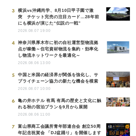
3
横浜vs沖縄尚学、8月10日甲子園で激
突 チケット完売の注目カード…28年前
にも横浜が演じた“伝説の一戦”
2026.08.07 19:00
4
神奈川県厚木市に初の自社運営型物流拠
点が稼働～住宅資材物流を集約・効率化
し物流ネットワークを最適化～
2026.08.06 13:00
5
中国と米国の経済界が関係を強化し、サ
プライチェーン協力の新たな機会を模索
2026.08.07 10:00
6
亀の井ホテル 有馬 有馬の歴史と文化に触
れる秋の宿泊プランを9月から展開
2026.08.06 11:00
7
富山県商工会議所青年部連合会 創立50周
年記念祝賀会 「DJ盆踊り」を開催します