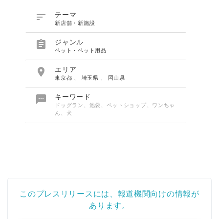

テーマ
新店舗・新施設

ジャンル
ペット・ペット用品

エリア
東京都
、
埼玉県
、
岡山県

キーワード
ドッグラン、池袋、ペットショップ、ワンちゃ
ん、犬
このプレスリリースには、報道機関向けの情報が
あります。