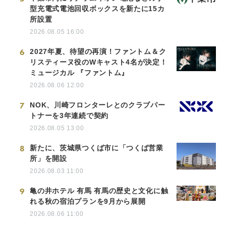
型充電式電池回収ボックスを新たに15カ
所設置
2026.08.05 16:00
6
2027年夏、待望の再演！ファントム＆ク
リスティーヌ役のWキャスト4名が決定！
ミュージカル 『ファントム』
2026.08.06 12:00
7
NOK、川崎フロンターレとのクラブパー
トナーを3年連続で契約
2026.08.05 13:00
8
新たに、茨城県つくば市に「つくば営業
所」を開設
2026.08.03 11:00
9
亀の井ホテル 有馬 有馬の歴史と文化に触
れる秋の宿泊プランを9月から展開
2026.08.06 11:00