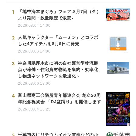
1
「地中海本まぐろ」フェア-8月7日（金）
より期間・数量限定で販売-
2026.08.04 14:00
2
人気キャラクター「ムーミン」とコラボ
した4アイテムを8月6日に発売
2026.08.06 14:00
3
神奈川県厚木市に初の自社運営型物流拠
点が稼働～住宅資材物流を集約・効率化
し物流ネットワークを最適化～
2026.08.06 13:00
4
富山県商工会議所青年部連合会 創立50周
年記念祝賀会 「DJ盆踊り」を開催します
2026.08.04 15:25
5
千葉市内にリチウムイオン電池などの小