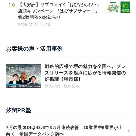
10
【大好評】サブウェイ×「はぴだんぶい」
店頭キャンペーン 『はぴサブサマー！』
第2弾開催のお知らせ
2026.07.31 11:00
お客様の声・活用事例
戦略的広報で堺の魅力を全国へ。プレ
スリリースを起点に広がる情報発信の
好循環【堺市様】
導入事例一覧を見る
汐留PR塾
7月の景気DIは43.6で3カ月連続改善 10業界中6業界が上
向く 帝国データバンク調べ