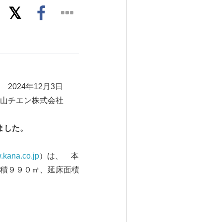
3日
会社
ました。
w.kana.co.jp
）は、 本
積９９０㎡、延床面積