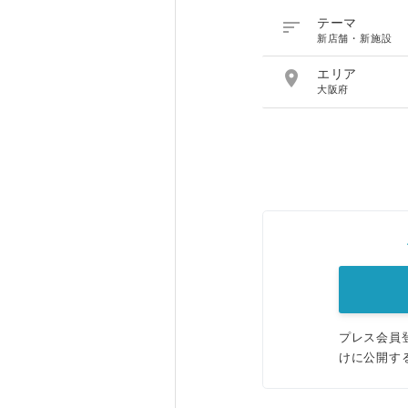

テーマ
新店舗・新施設

エリア
大阪府
プレス会員
けに公開す