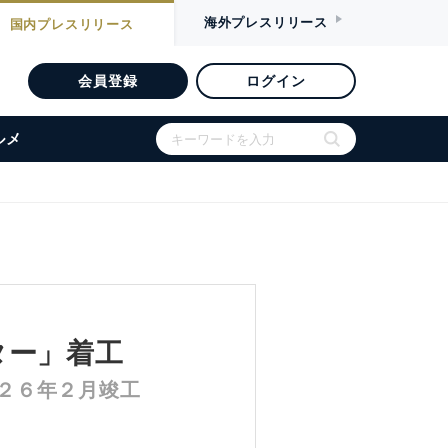
海外
プレスリリース
国内
プレスリリース
会員登録
ログイン
ルメ
ター」着工
２６年２月竣工