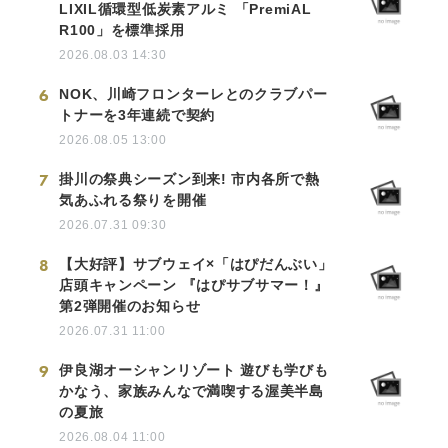
LIXIL循環型低炭素アルミ 「PremiAL
R100」を標準採用
2026.08.03 14:30
6
NOK、川崎フロンターレとのクラブパー
トナーを3年連続で契約
2026.08.05 13:00
7
掛川の祭典シーズン到来! 市内各所で熱
気あふれる祭りを開催
2026.07.31 09:30
8
【大好評】サブウェイ×「はぴだんぶい」
店頭キャンペーン 『はぴサブサマー！』
第2弾開催のお知らせ
2026.07.31 11:00
9
伊良湖オーシャンリゾート 遊びも学びも
かなう、家族みんなで満喫する渥美半島
の夏旅
2026.08.04 11:00