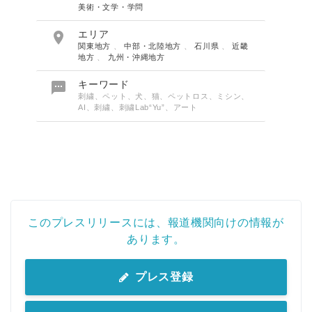
美術・文学・学問

エリア
関東地方
、
中部・北陸地方
、
石川県
、
近畿
地方
、
九州・沖縄地方

キーワード
刺繍、ペット、犬、猫、ペットロス、ミシン、
AI、刺繍、刺繍Lab“Yu”、アート
このプレスリリースには、報道機関向けの情報が
あります。
プレス登録