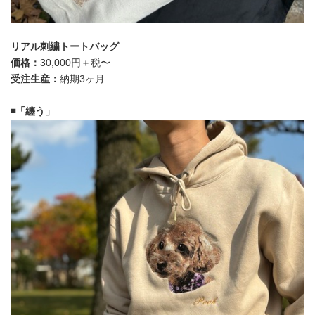
リアル刺繍トートバッグ
価格：
30,000円＋税〜
受注生産：
納期3ヶ月
◾️「纏う」