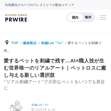
共同通信グループのプレスリリース配信メディア
KYODO NEWS
海外
国内
PRWIRE
TOP
繊維製品
刺繍Lab "Yu"
愛するペットを刺繍で
残…
愛するペットを刺繍で残す…AI×職人技が生
む世界唯一のリアルアート｜ペットロスに癒
し与える新しい選択肢
“リアル刺繍アート”で大切なペットをいつでも身近
に
刺繍Lab "Yu"
2025/1/6 11:00