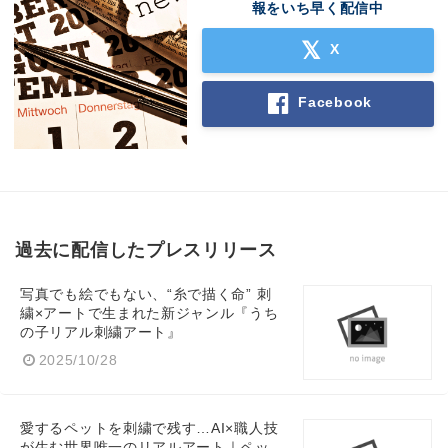
報をいち早く配信中
X
Facebook
過去に配信したプレスリリース
写真でも絵でもない、“糸で描く命” 刺
繍×アートで生まれた新ジャンル『うち
の子リアル刺繍アート』
2025/10/28
愛するペットを刺繍で残す…AI×職人技
が生む世界唯一のリアルアート｜ペッ