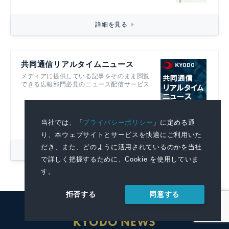
詳細を見る
共同通信リアルタイムニュース
メディアに提供している記事をそのまま閲覧
できる広報部門必見のニュース配信サービス
当社では、「
プライバシーポリシー
」に定める通
り、本ウェブサイトとサービスを快適にご利用いた
だき、また、どのように活用されているのかを当社
詳細を見る
で詳しく把握するために、Cookie を使用していま
す。
同意する
拒否する
KYODO NEWS