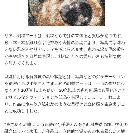
リアル刺繍アートは、刺繍ならではの立体感と質感が魅力です。
糸一本一本が織りなす毛並みや表情の再現により、写真では味わ
えない温かみやリアリティを感じられます。糸の光沢が毛の柔ら
かさや輝きを自然に表現し、触れたときの柔らかさも特別な癒し
を与えてくれます。
刺繍における解像度の高い状態とは、写真などのグラデーション
を緻密に再現することです。私の刺繍アートは、一つの作品に少
なくとも10万針以上を使い、20色以上の糸を何層にも重ねること
でリアルなグラデーションや凹凸を表現しています。これによ
り、作品に命を吹き込むかのような奥行きと立体感を生み出すこ
とに成功しました。
“糸で紡ぐ刺繍”という伝統的な手法とAIを含む最先端の加工技術の
融合によって表現した作品は、立体的で温かみのある風合いと解