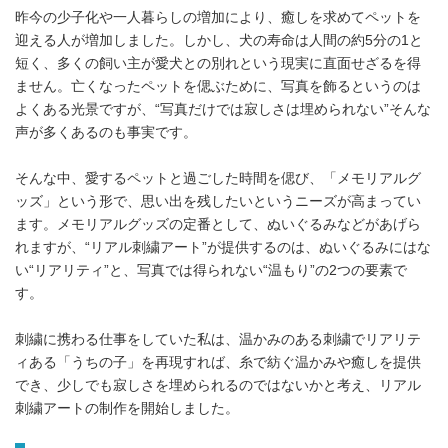
昨今の少子化や一人暮らしの増加により、癒しを求めてペットを
迎える人が増加しました。しかし、犬の寿命は人間の約5分の1と
短く、多くの飼い主が愛犬との別れという現実に直面せざるを得
ません。亡くなったペットを偲ぶために、写真を飾るというのは
よくある光景ですが、“写真だけでは寂しさは埋められない”そんな
声が多くあるのも事実です。
そんな中、愛するペットと過ごした時間を偲び、「メモリアルグ
ッズ」という形で、思い出を残したいというニーズが高まってい
ます。メモリアルグッズの定番として、ぬいぐるみなどがあげら
れますが、“リアル刺繍アート”が提供するのは、ぬいぐるみにはな
い“リアリティ”と、写真では得られない“温もり”の2つの要素で
す。
刺繍に携わる仕事をしていた私は、温かみのある刺繍でリアリテ
ィある「うちの子」を再現すれば、糸で紡ぐ温かみや癒しを提供
でき、少しでも寂しさを埋められるのではないかと考え、リアル
刺繍アートの制作を開始しました。