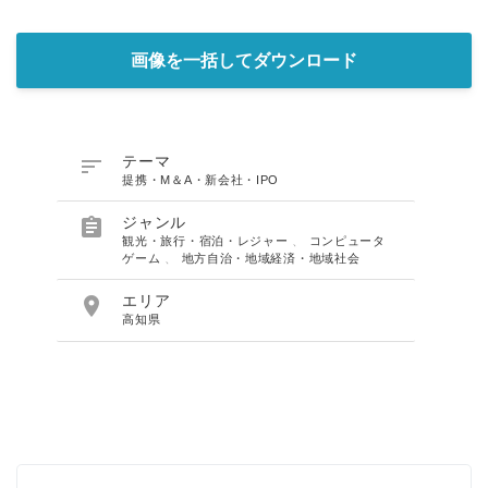
画像を一括してダウンロード

テーマ
提携・M＆A・新会社・IPO

ジャンル
観光・旅行・宿泊・レジャー
、
コンピュータ
ゲーム
、
地方自治・地域経済・地域社会

エリア
高知県