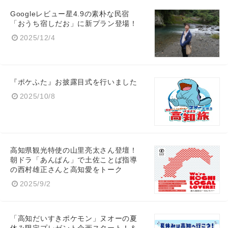
Googleレビュー星4.9の素朴な民宿
「おうち宿しだお」に新プラン登場！
2025/12/4
『ポケふた』お披露目式を行いました
2025/10/8
高知県観光特使の山里亮太さん登壇！
朝ドラ「あんぱん」で土佐ことば指導
の西村雄正さんと高知愛をトーク
Japanese
2025/9/2
「高知だいすきポケモン」ヌオーの夏