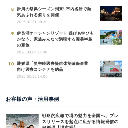
8
掛川の祭典シーズン到来! 市内各所で熱
気あふれる祭りを開催
2026.07.31 09:30
9
伊良湖オーシャンリゾート 遊びも学びも
かなう、家族みんなで満喫する渥美半島
の夏旅
2026.08.04 11:00
10
愛媛県「災害時医療提供体制確保事業」
向け医療コンテナを納品
2026.03.19 14:00
お客様の声・活用事例
戦略的広報で堺の魅力を全国へ。プレ
スリリースを起点に広がる情報発信の
好循環【堺市様】