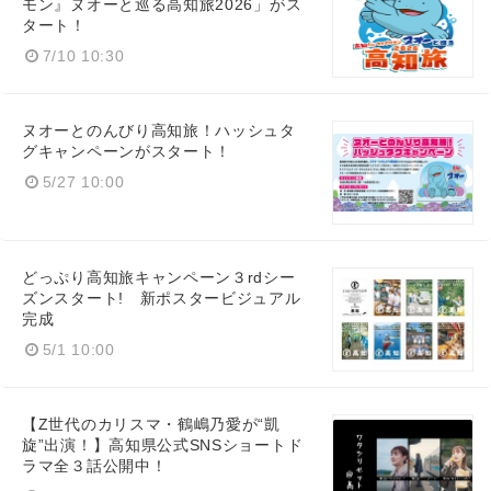
モン』ヌオーと巡る高知旅2026」がス
タート！
7/10 10:30
ヌオーとのんびり高知旅！ハッシュタ
グキャンペーンがスタート！
5/27 10:00
どっぷり高知旅キャンペーン３rdシー
ズンスタート! 新ポスタービジュアル
完成
5/1 10:00
【Z世代のカリスマ・鶴嶋乃愛が“凱
旋”出演！】高知県公式SNSショートド
ラマ全３話公開中！