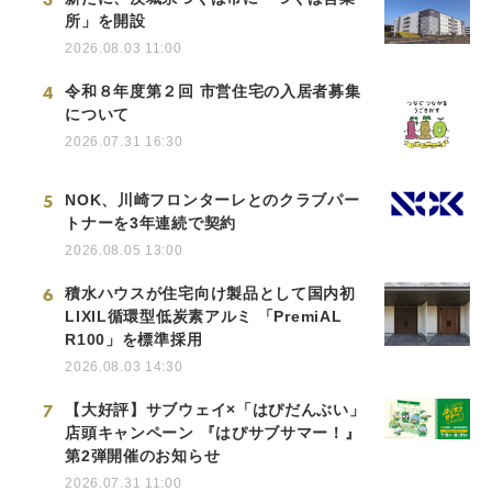
所」を開設
2026.08.03 11:00
4
令和８年度第２回 市営住宅の入居者募集
について
2026.07.31 16:30
5
NOK、川崎フロンターレとのクラブパー
トナーを3年連続で契約
2026.08.05 13:00
6
積水ハウスが住宅向け製品として国内初
LIXIL循環型低炭素アルミ 「PremiAL
R100」を標準採用
2026.08.03 14:30
7
【大好評】サブウェイ×「はぴだんぶい」
店頭キャンペーン 『はぴサブサマー！』
第2弾開催のお知らせ
2026.07.31 11:00