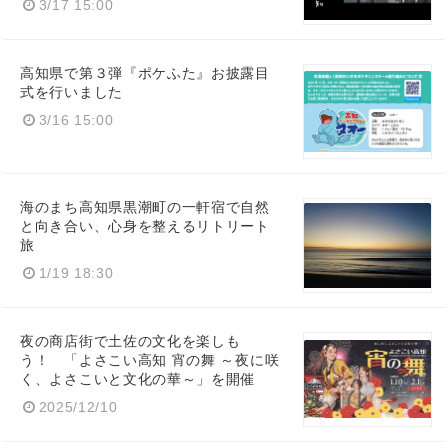
3/17 15:00
高知県で第３弾『ポケふた』お披露目
式を行いました
3/16 15:00
海のまち高知県黒潮町の一軒宿で自然
と向き合い、心身を整えるリトリート
旅
1/19 18:30
夜の商店街で土佐の文化を楽しも
う！ 「よさこい高知 宵の舞 ～夜に咲
く、よさこいと文化の華～」を開催
2025/12/10