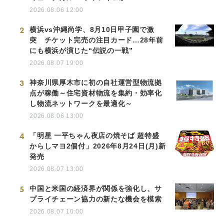
2026.08.06 12:00
2
横浜vs沖縄尚学、8月10日甲子園で激
突 チケット完売の注目カード…28年前
にも横浜が演じた“伝説の一戦”
2026.08.07 19:00
3
神奈川県厚木市に初の自社運営型物流拠
点が稼働～住宅資材物流を集約・効率化
し物流ネットワークを最適化～
2026.08.06 13:00
4
「明星 一平ちゃん夜店の焼そば 超特盛
からしマヨ2個付」2026年8月24日(月)新
発売
2026.08.07 13:00
5
中国と米国の経済界が関係を強化し、サ
プライチェーン協力の新たな機会を模索
2026.08.07 10:00