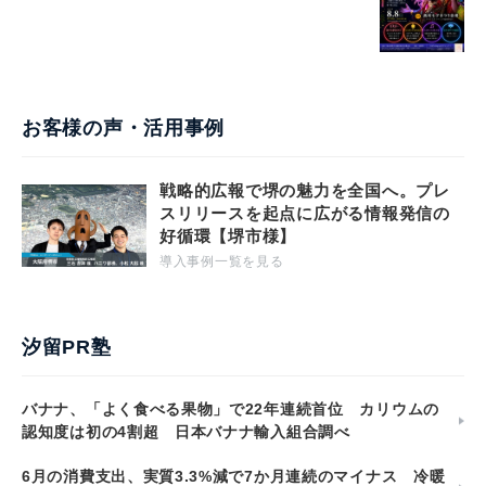
お客様の声・活用事例
戦略的広報で堺の魅力を全国へ。プレ
スリリースを起点に広がる情報発信の
好循環【堺市様】
導入事例一覧を見る
汐留PR塾
バナナ、「よく食べる果物」で22年連続首位 カリウムの
認知度は初の4割超 日本バナナ輸入組合調べ
6月の消費支出、実質3.3%減で7か月連続のマイナス 冷暖