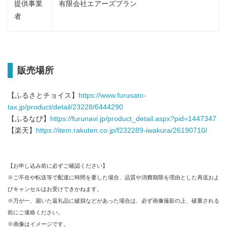
提供事業
有限会社エアーズプラン
者
販売場所
【ふるさとチョイス】
https://www.furusato-
tax.jp/product/detail/23228/6444290
【ふるなび】
https://furunavi.jp/product_detail.aspx?pid=1447347
【楽天】
https://item.rakuten.co.jp/f232289-iwakura/26190710/
【お申し込み前に必ずご確認ください】
※ご不在や転送等で配達に時間を要した場合、品質や消費期限を理由とした再送およ
びキャンセルはお受けできかねます。
※万が一、届いた返礼品に破損などがあった場合は、必ず画像撮影の上、破棄される
前にご連絡ください。
※画像はイメージです。