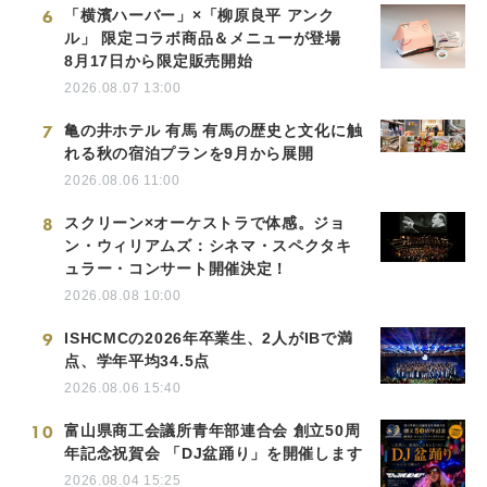
6
「横濱ハーバー」×「柳原良平 アンク
ル」 限定コラボ商品＆メニューが登場
8月17日から限定販売開始
2026.08.07 13:00
7
亀の井ホテル 有馬 有馬の歴史と文化に触
れる秋の宿泊プランを9月から展開
2026.08.06 11:00
8
スクリーン×オーケストラで体感。ジョ
ン・ウィリアムズ：シネマ・スペクタキ
ュラー・コンサート開催決定！
2026.08.08 10:00
9
ISHCMCの2026年卒業生、2人がIBで満
点、学年平均34.5点
2026.08.06 15:40
10
富山県商工会議所青年部連合会 創立50周
年記念祝賀会 「DJ盆踊り」を開催します
2026.08.04 15:25