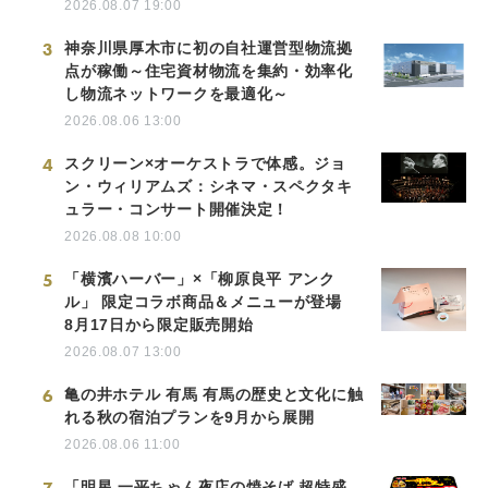
2026.08.07 19:00
3
神奈川県厚木市に初の自社運営型物流拠
点が稼働～住宅資材物流を集約・効率化
し物流ネットワークを最適化～
2026.08.06 13:00
4
スクリーン×オーケストラで体感。ジョ
ン・ウィリアムズ：シネマ・スペクタキ
ュラー・コンサート開催決定！
2026.08.08 10:00
5
「横濱ハーバー」×「柳原良平 アンク
ル」 限定コラボ商品＆メニューが登場
8月17日から限定販売開始
2026.08.07 13:00
6
亀の井ホテル 有馬 有馬の歴史と文化に触
れる秋の宿泊プランを9月から展開
2026.08.06 11:00
「明星 一平ちゃん夜店の焼そば 超特盛