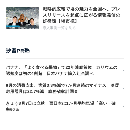
戦略的広報で堺の魅力を全国へ。プレ
スリリースを起点に広がる情報発信の
好循環【堺市様】
導入事例一覧を見る
汐留PR塾
バナナ、「よく食べる果物」で22年連続首位 カリウムの
認知度は初の4割超 日本バナナ輸入組合調べ
6月の消費支出、実質3.3%減で7か月連続のマイナス 冷暖
房用器具は22.7%減 総務省家計調査
きょう8月7日は立秋 西日本は1か月平均気温「高い」確
率60％