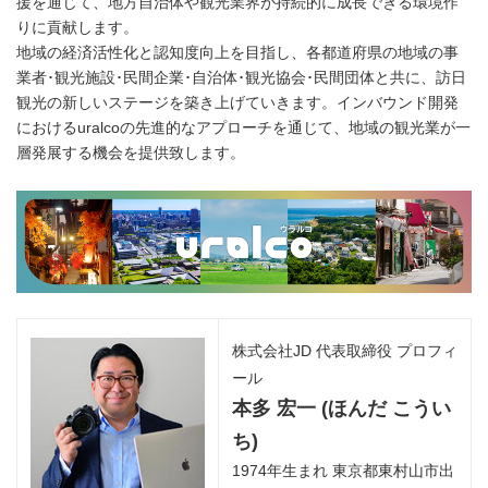
援を通じて、地方自治体や観光業界が持続的に成長できる環境作
りに貢献します。
地域の経済活性化と認知度向上を目指し、各都道府県の地域の事
業者･観光施設･民間企業･自治体･観光協会･民間団体と共に、訪日
観光の新しいステージを築き上げていきます。インバウンド開発
におけるuralcoの先進的なアプローチを通じて、地域の観光業が一
層発展する機会を提供致します。
株式会社JD 代表取締役 プロフィ
ール
本多 宏一 (ほんだ こうい
ち)
1974年生まれ 東京都東村山市出