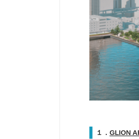
１．
GLION 