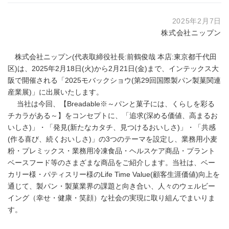
2025年2月7日
株式会社ニップン
株式会社ニップン(代表取締役社長:前鶴俊哉 本店:東京都千代田
区)は、2025年2月18日(火)から2月21日(金)まで、インテックス大
阪で開催される「2025モバックショウ(第29回国際製パン製菓関連
産業展)」に出展いたします。
当社は今回、【Breadable※～パンと菓子には、くらしを彩る
チカラがある～】をコンセプトに、「追求(深める価値、高まるお
いしさ)」・「発見(新たなカタチ、見つけるおいしさ)」・「共感
(作る喜び、続くおいしさ)」の3つのテーマを設定し、業務用小麦
粉・プレミックス・業務用冷凍食品・ヘルスケア商品・プラント
ベースフード等のさまざまな商品をご紹介します。当社は、ベー
カリー様・パティスリー様のLife Time Value(顧客生涯価値)向上を
通じて、製パン・製菓業界の課題と向き合い、人々のウェルビー
イング（幸せ・健康・笑顔）な社会の実現に取り組んでまいりま
す。