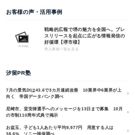
お客様の声・活用事例
戦略的広報で堺の魅力を全国へ。プレ
スリリースを起点に広がる情報発信の
好循環【堺市様】
導入事例一覧を見る
汐留PR塾
7月の景気DIは43.6で3カ月連続改善 10業界中6業界が上
向く 帝国データバンク調べ
尼崎市、堂安律選手へのメッセージを13日まで募集 10月
の市制110周年式典で掲示
お盆玉、子ども1人あたり平均9,977円 用意する人は
38.6% ソニー損保調べ