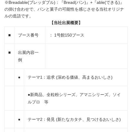
※Breadable(ブレッダブル)：『Bread(パン)』+『able(できる)』
の掛け合わせで、パンと菓子の可能性を感じさせる当社オリジナ
ルの造語です。
【当社出展概要】
■
ブース番号
： 1号館150ブース
■
出展内容一
例
●
テーマ1：追求 (深める価値、高まるおいしさ)
●新商品、全粒粉シリーズ、アマニシリーズ、ソイ
ルプロ 等
●
テーマ2：発見 (新たなカタチ、見つけるおいしさ)