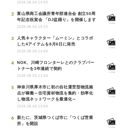
2026.08.04 14:00
2
富山県商工会議所青年部連合会 創立50周
年記念祝賀会 「DJ盆踊り」を開催します
2026.08.04 15:25
3
人気キャラクター「ムーミン」とコラボ
した4アイテムを8月6日に発売
2026.08.06 14:00
4
NOK、川崎フロンターレとのクラブパー
トナーを3年連続で契約
2026.08.05 13:00
5
神奈川県厚木市に初の自社運営型物流拠
点が稼働～住宅資材物流を集約・効率化
し物流ネットワークを最適化～
2026.08.06 13:00
6
新たに、茨城県つくば市に「つくば営業
所」を開設