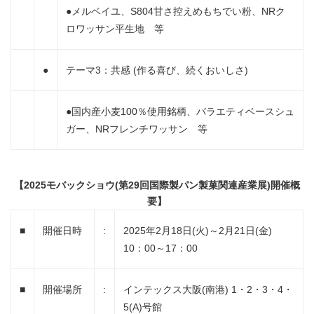
●メルベイユ、S804甘さ控えめもちでい粉、NRク
ロワッサン平生地 等
●
テーマ3：共感 (作る喜び、続くおいしさ)
●国内産小麦100％使用銘柄、バラエティベースシュ
ガー、NRフレンチワッサン 等
【
2025
モバックショウ
(
第
29
回国際製パン製菓関連産業展
)
開催概
要】
■
開催日時
:
2025年2月18日(火)～2月21日(金)
10：00～17：00
■
開催場所
:
インテックス大阪(南港) 1・2・3・4・
5(A)号館