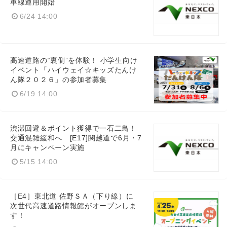
車線運用開始
6/24 14:00
高速道路の“裏側”を体験！ 小学生向け
イベント「ハイウェイ☆キッズたんけ
ん隊２０２６」の参加者募集
6/19 14:00
渋滞回避＆ポイント獲得で一石二鳥！
交通混雑緩和へ [E17]関越道で6月・7
月にキャンペーン実施
5/15 14:00
［E4］東北道 佐野ＳＡ（下り線）に
次世代高速道路情報館がオープンしま
Japanese
す！