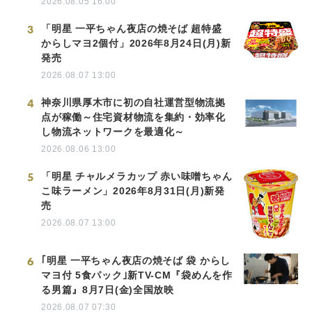
2026.08.05 16:00
3
「明星 一平ちゃん夜店の焼そば 超特盛
からしマヨ2個付」2026年8月24日(月)新
発売
2026.08.07 13:00
4
神奈川県厚木市に初の自社運営型物流拠
点が稼働～住宅資材物流を集約・効率化
し物流ネットワークを最適化～
2026.08.06 13:00
5
「明星 チャルメラカップ 赤い味噌ちゃん
こ味ラーメン」2026年8月31日(月)新発
売
2026.08.07 13:00
6
｢明星 一平ちゃん夜店の焼そば 袋 からし
マヨ付 5食パック｣新TV-CM『袋めんを作
る男篇』8月7日(金)全国放映
2026.08.07 07:30