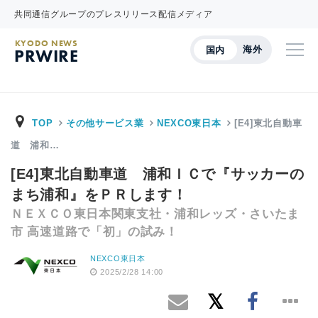
共同通信グループのプレスリリース配信メディア
KYODO NEWS
海外
国内
PRWIRE
TOP
その他サービス業
NEXCO東日本
[E4]東北自動車
道 浦和…
[E4]東北自動車道 浦和ＩＣで『サッカーの
まち浦和』をＰＲします！
ＮＥＸＣＯ東日本関東支社・浦和レッズ・さいたま
市 高速道路で「初」の試み！
NEXCO東日本
2025/2/28 14:00