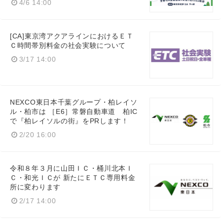
4/6 14:00
[CA]東京湾アクアラインにおけるＥＴ
Ｃ時間帯別料金の社会実験について
English
3/17 14:00
NEXCO東日本千葉グループ・柏レイソ
ル・柏市は ［E6］常磐自動車道 柏IC
で『柏レイソルの街』をPRします！
2/20 16:00
令和８年３月に山田ＩＣ・桶川北本Ｉ
Ｃ・和光ＩＣが 新たにＥＴＣ専用料金
所に変わります
2/17 14:00