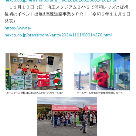
nexco.co.jp/news/important_info/2024/1001/00014202.html
・１１月１０日（日）埼玉スタジアム２○○２で浦和レッズと提携
後初のイベント出展&高速道路事業をＰＲ！（令和６年１１月１日
発表）
https://www.e-
nexco.co.jp/pressroom/kanto/2024/1101/00014276.html