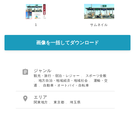
1
サムネイル
画像を一括してダウンロード

ジャンル
観光・旅行・宿泊・レジャー
、
スポーツ全般
、
地方自治・地域経済・地域社会
、
運輸・交
通
、
自動車・オートバイ・自転車

エリア
関東地方
、
東京都
、
埼玉県