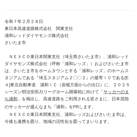
令和７年２月２８日
東日本高速道路株式会社 関東支社
浦和レッドダイヤモンズ株式会社
さいたま市
ＮＥＸＣＯ東日本関東支社（埼玉県さいたま市）、浦和レッド
ダイヤモンズ株式会社（呼称「浦和レッズ」）およびさいたま市
は、さいたま市をホームタウンとする「浦和レッズ」のホームス
タジアムである『埼玉スタジアム２〇〇２』の最寄ＩＣである[E
４]東北自動車道 浦和ＩＣ（岩槻方面からの出口）に、２０２５
シーズン明治安田J1リーグホーム開幕戦に向けて「
サッカーのま
ち浦和
」を掲出し、高速道路をご利用される皆さまに、日本屈指
のサッカーが盛んなまち『浦和』をPRします。
ＮＥＸＣＯ東日本関東支社、浦和レッズおよびさいたま市は、
今後も連携を図り、地域の活性化を図ってまいります。