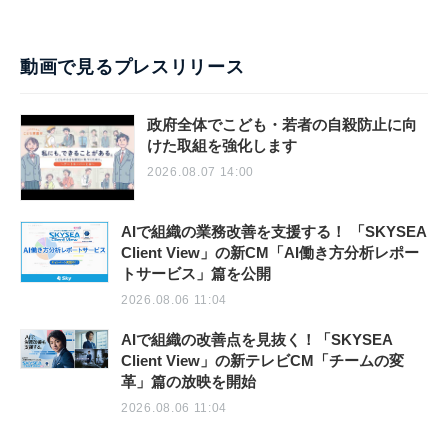
動画で見るプレスリリース
政府全体でこども・若者の自殺防止に向
けた取組を強化します
2026.08.07 14:00
AIで組織の業務改善を支援する！ 「SKYSEA
Client View」の新CM「AI働き方分析レポー
トサービス」篇を公開
2026.08.06 11:04
AIで組織の改善点を見抜く！「SKYSEA
Client View」の新テレビCM「チームの変
革」篇の放映を開始
2026.08.06 11:04