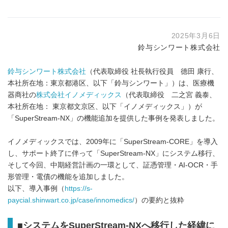
2025年3月6日
鈴与シンワート株式会社
鈴与シンワート株式会社
（代表取締役 社長執行役員 德田 康行、
本社所在地：東京都港区、以下「鈴与シンワート」）は、医療機
器商社の
株式会社イノメディックス
（代表取締役 二之宮 義泰、
本社所在地： 東京都文京区、以下「イノメディックス」）が
「SuperStream-NX」の機能追加を提供した事例を発表しました。
イノメディックスでは、2009年に「SuperStream-CORE」を導入
し、サポート終了に伴って「SuperStream-NX」にシステム移行、
そして今回、中期経営計画の一環として、証憑管理・AI-OCR・手
形管理・電債の機能を追加しました。
以下、導入事例（
https://s-
paycial.shinwart.co.jp/case/innomedics/
）の要約と抜粋
■システムをSuperStream-NXへ移行した経緯に