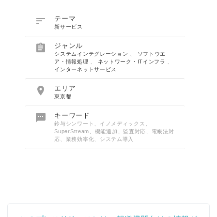

テーマ
新サービス

ジャンル
システムインテグレーション
、
ソフトウエ
ア・情報処理
、
ネットワーク・ITインフラ
、
インターネットサービス

エリア
東京都

キーワード
鈴与シンワート、イノメディックス、
SuperStream、機能追加、監査対応、電帳法対
応、業務効率化、システム導入