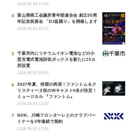
2026.08.06 13:00
4
富山県商工会議所青年部連合会 創立50周
年記念祝賀会 「DJ盆踊り」を開催します
2026.08.04 15:25
5
千葉市内にリチウムイオン電池などの小
型充電式電池回収ボックスを新たに15カ
所設置
2026.08.05 16:00
6
2027年夏、待望の再演！ファントム＆ク
リスティーヌ役のWキャスト4名が決定！
ミュージカル 『ファントム』
2026.08.06 12:00
7
NOK、川崎フロンターレとのクラブパー
トナーを3年連続で契約
2026.08.05 13:00