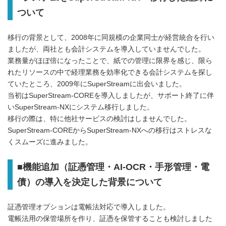
ついて
移行の背景として、2008年に同規模の企業同士が経営統合を行い
ましたが、両社とも会計システムを導入していませんでした。
業務量がほぼ倍になったことで、紙での管理に限界を感じ、限ら
れたリソースの中で経理業務を効率化できる会計システムを探し
ていたところ、2009年にSuperStreamに出会いました。
当初はSuperStream-COREを導入しましたが、サポート終了に伴
いSuperStream-NXにシステム移行しました。
移行の際は、特に他社サービスの検討はしませんでした。
SuperStream-COREからSuperStream-NXへの移行はストレスな
くスムーズに進みました。
■機能追加（証憑管理・AI-OCR・手形管理・電
債）の導入を決定した背景について
証憑管理オプションは電帳法対応で導入しました。
電帳法用の保管場所を作り、証憑を保管することも検討しました