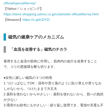
official/special/lierrey/
【Yahoo！ショッピング】
https://store.shopping.yahoo.co.jp/colantotte-official/lierrey.html
【Amazon】
https
://x.gd/
vDYZt
磁気の健康ケアのメカニズム
「血流を改善する」磁気のチカラ
着用すると血流や筋肉に作用し、筋肉内の血行を改善すること
で、コリの悪循環を断ち切ります。
●女性に嬉しい磁気の３つの特長
1.つけっぱなしでOK：湿布や塗り薬のように貼り替えや塗りなお
しがないから、つけたままで大丈夫
2.薬剤を使わないからやさしい：薬剤を使わないから、肌への負担
が少ない
3.環境やお財布にもやさしい：繰り返し使用でき、電池や充電も不