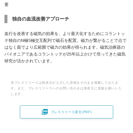
要
独自の血流改善アプローチ
血行を改善する磁気の効果を、より最大化するためにコラントッ
テ独自のN極S極交互配列で磁石を配置。磁力が繋がることで点で
はなく面でより広範囲で磁力の効果が得られます。磁気治療器の
パイオニアであるコラントッテが25年以上かけて培ってきた磁気
研究が活かされています。
本プレスリリースは発表元が入力した原稿をそのまま掲載しておりま
す。また、プレスリリースへのお問い合わせは発表元に直接お願いいた
します。

プレスリリース原文(PDF)