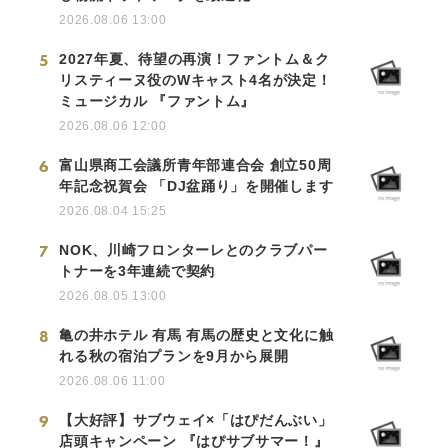
2026.08.06 13:00
5
2027年夏、待望の再演！ファントム＆ク
リスティーヌ役のWキャスト4名が決定！
ミュージカル 『ファントム』
2026.08.06 12:00
6
富山県商工会議所青年部連合会 創立50周
年記念祝賀会 「DJ盆踊り」を開催します
2026.08.04 15:25
7
NOK、川崎フロンターレとのクラブパー
トナーを3年連続で契約
2026.08.05 13:00
8
亀の井ホテル 有馬 有馬の歴史と文化に触
れる秋の宿泊プランを9月から展開
2026.08.06 11:00
9
【大好評】サブウェイ×「はぴだんぶい」
店頭キャンペーン 『はぴサブサマー！』