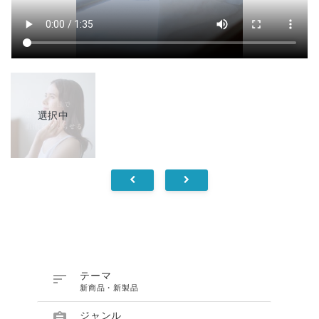
選択中

テーマ
新商品・新製品

ジャンル