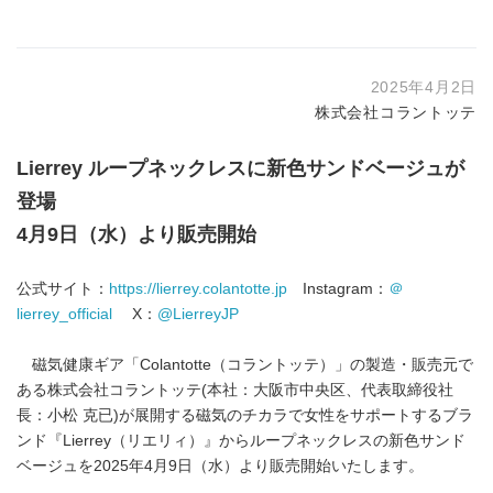
2025年4月2日
株式会社コラントッテ
Lierrey
ループネックレスに新色サンドベージュが
登場
4
月
9
日（水）より販売開始
公式サイト：
https://lierrey.colantotte.jp
Instagram：
＠
lierrey_officia
l
X：
@LierreyJP
磁気健康ギア「Colantotte（コラントッテ）」の製造・販売元で
ある株式会社コラントッテ(本社：大阪市中央区、代表取締役社
長：小松 克已)が展開する磁気のチカラで女性をサポートするブラ
ンド『Lierrey（リエリィ）』からループネックレスの新色サンド
ベージュを2025年4月9日（水）より販売開始いたします。