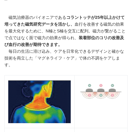
磁気治療器のパイオニアである
コラントッテが
25
年以上かけて
培ってきた磁気研究データを活かし、
血行を改善する磁気の効果
を最大化するために、N極とS極を交互に配列。磁力が繋がること
で点ではなく面で磁力の効果が得られ、
装着部位のコリの改善及
び血行の改善が期待できます。
毎日の生活に溶け込み、ケアを日常化できるデザインと確かな
技術を両立した「マグネライフ・ケア」で体の不調をケアしま
す。