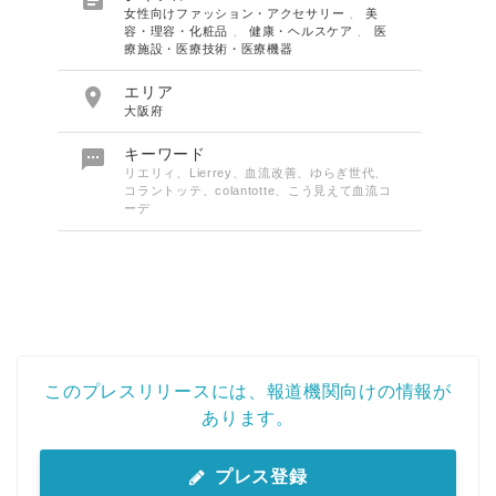
女性向けファッション・アクセサリー
、
美
容・理容・化粧品
、
健康・ヘルスケア
、
医
療施設・医療技術・医療機器

エリア
大阪府

キーワード
リエリィ、Lierrey、血流改善、ゆらぎ世代、
コラントッテ、colantotte、こう見えて血流コ
ーデ
Japanese
このプレスリリースには、報道機関向けの情報が
あります。
プレス登録