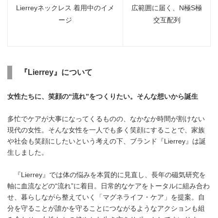
Lierreyネックレス 着用中のイメ
広範囲に届く、N極S極
ージ
交互配列
『
Lierrey
』について
女性たちに、笑顔の“流れ”をつくりたい。そんな想いから誕生
多忙でケアが大事になってくるものの、なかなか時間が割けない
現代の女性。そんな女性を一人でも多く笑顔にすることで、家族
や社会も笑顔にしたいという考えの下、ブランド『Lierrey』は誕
生しました。
『Lierrey』では体の悩みを本質的に見直し、長年の磁気研究を
軸に血流などの“流れ”に着目。日常的なケアをトータルに組み合わ
せ、暮らしながら整えていく「マグネライフ・ケア」を提案。自
分を守ることが誰かを守ることにつながるようなアクションも組