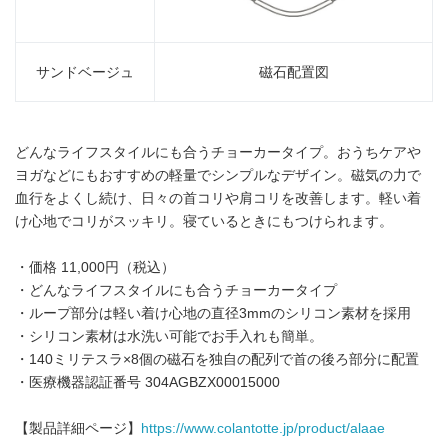
サンドベージュ
磁石配置図
どんなライフスタイルにも合うチョーカータイプ。おうちケアや
ヨガなどにもおすすめの軽量でシンプルなデザイン。磁気の力で
血行をよくし続け、日々の首コリや肩コリを改善します。軽い着
け心地でコリがスッキリ。寝ているときにもつけられます。
・価格 11,000円（税込）
・どんなライフスタイルにも合うチョーカータイプ
・ループ部分は軽い着け心地の直径3mmのシリコン素材を採用
・シリコン素材は水洗い可能でお手入れも簡単。
・140ミリテスラ×8個の磁石を独自の配列で首の後ろ部分に配置
・医療機器認証番号 304AGBZX00015000
【製品詳細ページ】
https://www.colantotte.jp/product/alaae