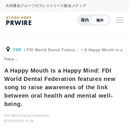
共同通信グループのプレスリリース配信メディア
KYODO NEWS
国内
海外
PRWIRE
TOP
FDI World Dental Federa…
A Happy Mouth Is a
Happ…
A Happy Mouth Is a Happy Mind: FDI
World Dental Federation features new
song to raise awareness of the link
between oral health and mental well-
being.
FDI World Dental Federation
2025/3/21 10:36