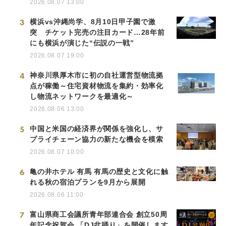
2026.08.07 13:00
3
横浜vs沖縄尚学、8月10日甲子園で激
突 チケット完売の注目カード…28年前
にも横浜が演じた“伝説の一戦”
2026.08.07 19:00
4
神奈川県厚木市に初の自社運営型物流拠
点が稼働～住宅資材物流を集約・効率化
し物流ネットワークを最適化～
2026.08.06 13:00
5
中国と米国の経済界が関係を強化し、サ
プライチェーン協力の新たな機会を模索
2026.08.07 10:00
6
亀の井ホテル 有馬 有馬の歴史と文化に触
れる秋の宿泊プランを9月から展開
2026.08.06 11:00
7
富山県商工会議所青年部連合会 創立50周
年記念祝賀会 「DJ盆踊り」を開催します