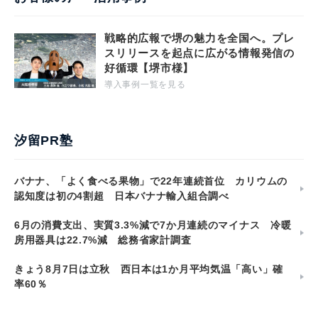
戦略的広報で堺の魅力を全国へ。プレ
スリリースを起点に広がる情報発信の
好循環【堺市様】
導入事例一覧を見る
汐留PR塾
バナナ、「よく食べる果物」で22年連続首位 カリウムの
認知度は初の4割超 日本バナナ輸入組合調べ
6月の消費支出、実質3.3%減で7か月連続のマイナス 冷暖
房用器具は22.7%減 総務省家計調査
きょう8月7日は立秋 西日本は1か月平均気温「高い」確
率60％