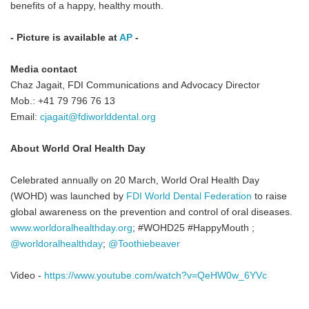
benefits of a happy, healthy mouth.
- Picture is available at
AP
-
Media contact
Chaz Jagait, FDI Communications and Advocacy Director
Mob.: +41 79 796 76 13
Email:
cjagait@fdiworlddental.org
About World Oral Health Day
Celebrated annually on 20 March, World Oral Health Day
(WOHD) was launched by
FDI World Dental Federation
to raise
global awareness on the prevention and control of oral diseases.
www.worldoralhealthday.org
; #WOHD25 #HappyMouth ;
@worldoralhealthday
;
@Toothiebeaver
Video -
https://www.youtube.com/watch?v=QeHW0w_6YVc