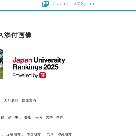

プレスリリース原文(PDF)
English
ス添付画像
、
海外展開・国際交流
学習・習い事
、
芸術・美術・文学・学問
方
、
近畿地方
、
中国地方
、
九州・沖縄地方