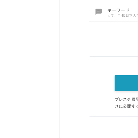

キーワード
大学、THE日本
プレス会員
けに公開す