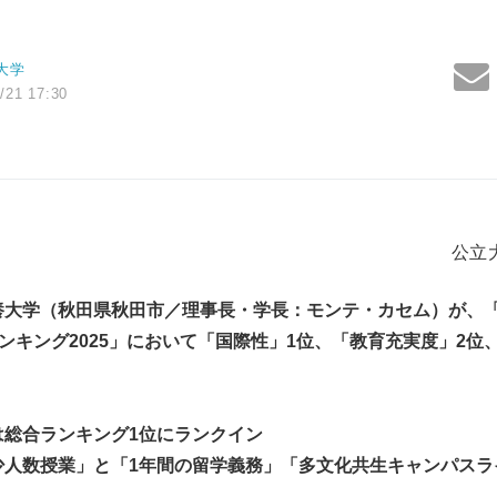
大学
/21 17:30
公立
養大学（秋田県秋田市／理事長・学長：モンテ・カセム）が、
ンキング
2025
」において「
国際性
」
1
位、「教育充実度」
2
位
は総合ランキング
1
位にランクイン
少人数授業」と「
1
年間の留学義務」「多文化共生キャンパスラ