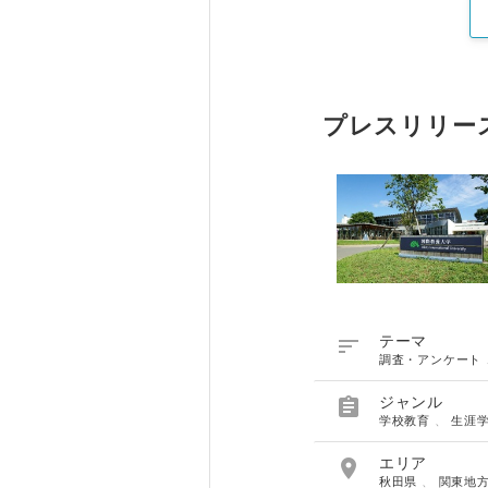
プレスリリー

テーマ
調査・アンケート

ジャンル
学校教育
、
生涯

エリア
秋田県
、
関東地