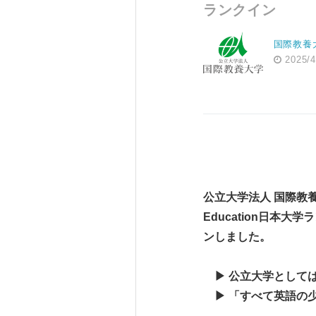
ランクイン
国際教養
2025/4
公立大学法人 国際教
Education
日本大学ラ
ン
しました。
▶ 公立大学として
▶
「すべて英語の