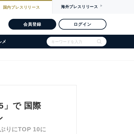
海外
プレスリリース
国内
プレスリリース
会員登録
ログイン
ルメ
5」で 国際
ン
りにTOP 10に