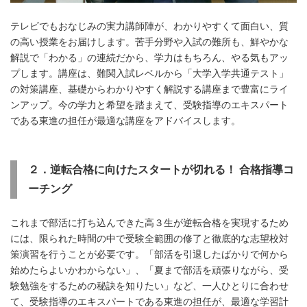
テレビでもおなじみの実力講師陣が、わかりやすくて面白い、質
の高い授業をお届けします。苦手分野や入試の難所も、鮮やかな
解説で「わかる」の連続だから、学力はもちろん、やる気もアッ
プします。講座は、難関入試レベルから「大学入学共通テスト」
の対策講座、基礎からわかりやすく解説する講座まで豊富にライ
ンアップ。今の学力と希望を踏まえて、受験指導のエキスパート
である東進の担任が最適な講座をアドバイスします。
２．逆転合格に向けたスタートが切れる！
合格指導コ
ーチング
これまで部活に打ち込んできた高３生が逆転合格を実現するため
には、限られた時間の中で受験全範囲の修了と徹底的な志望校対
策演習を行うことが必要です。「部活を引退したばかりで何から
始めたらよいかわからない」、「夏まで部活を頑張りながら、受
験勉強をするための秘訣を知りたい」など、一人ひとりに合わせ
て、受験指導のエキスパートである東進の担任が、最適な学習計