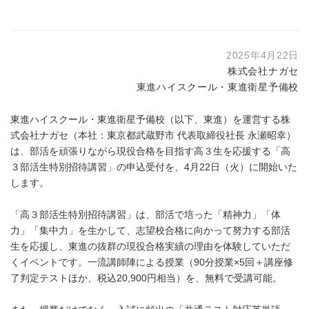
2025年4月22日
株式会社ナガセ
東進ハイスクール・東進衛星予備校
東進ハイスクール・東進衛星予備校（以下、東進）を運営する株
式会社ナガセ（本社：東京都武蔵野市 代表取締役社長 永瀬昭幸）
は、部活を頑張りながら現役合格を目指す高３生を応援する「高
３部活生特別招待講習」の申込受付を、4月22日（火）に開始いた
します。
「高３部活生特別招待講習」は、部活で培った「精神力」「体
力」「集中力」を生かして、志望校合格に向かって努力する部活
生を応援し、東進の抜群の現役合格実績の理由を体験していただ
くイベントです。一流講師陣による授業（90分授業×5回＋講座修
了判定テストほか、税込20,900円相当）を、無料で受講可能。