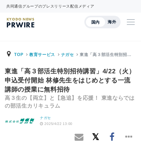
共同通信グループのプレスリリース配信メディア
KYODO NEWS
海外
国内
PRWIRE
TOP
教育サービス
ナガセ
東進「高３部活生特別招…
東進「高３部活生特別招待講習」4/22（火）
申込受付開始 林修先生をはじめとする一流
講師の授業に無料招待
高３生の【両立】と【急追】を応援！ 東進ならでは
の部活生カリキュラム
ナガセ
2025/4/22 13:00