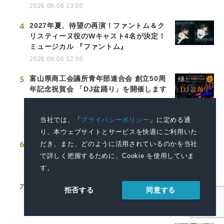
2026.08.06 13:00
4
2027年夏、待望の再演！ファントム＆ク
リスティーヌ役のWキャスト4名が決定！
ミュージカル 『ファントム』
2026.08.06 12:00
5
富山県商工会議所青年部連合会 創立50周
年記念祝賀会 「DJ盆踊り」を開催します
2026.08.04 15:25
当社では、「
プライバシーポリシー
」に定める通
り、本ウェブサイトとサービスを快適にご利用いた
6
NOK、川崎フロンターレとのクラブパー
だき、また、どのように活用されているのかを当社
トナーを3年連続で契約
で詳しく把握するために、Cookie を使用していま
2026.08.05 13:00
す。
7
亀の井ホテル 有馬 有馬の歴史と文化に触
同意する
拒否する
れる秋の宿泊プランを9月から展開
2026.08.06 11:00