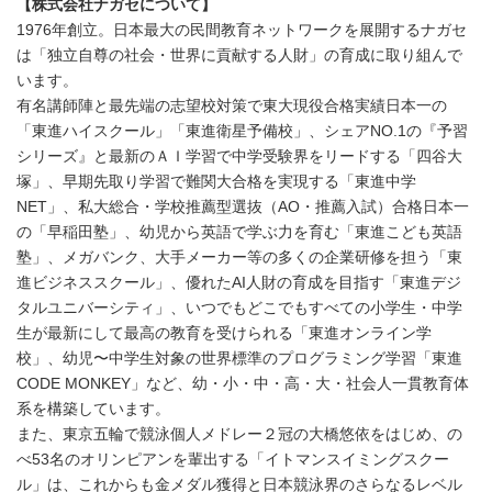
【株式会社ナガセについて】
1976年創立。日本最大の民間教育ネットワークを展開するナガセ
は「独立自尊の社会・世界に貢献する人財」の育成に取り組んで
います。
有名講師陣と最先端の志望校対策で東大現役合格実績日本一の
「東進ハイスクール」「東進衛星予備校」、シェアNO.1の『予習
シリーズ』と最新のＡＩ学習で中学受験界をリードする「四谷大
塚」、早期先取り学習で難関大合格を実現する「東進中学
NET」、私大総合・学校推薦型選抜（AO・推薦入試）合格日本一
の「早稲田塾」、幼児から英語で学ぶ力を育む「東進こども英語
塾」、メガバンク、大手メーカー等の多くの企業研修を担う「東
進ビジネススクール」、優れたAI人財の育成を目指す「東進デジ
タルユニバーシティ」、いつでもどこでもすべての小学生・中学
生が最新にして最高の教育を受けられる「東進オンライン学
校」、幼児〜中学生対象の世界標準のプログラミング学習「東進
CODE MONKEY」など、幼・小・中・高・大・社会人一貫教育体
系を構築しています。
また、東京五輪で競泳個人メドレー２冠の大橋悠依をはじめ、の
べ53名のオリンピアンを輩出する「イトマンスイミングスクー
ル」は、これからも金メダル獲得と日本競泳界のさらなるレベル