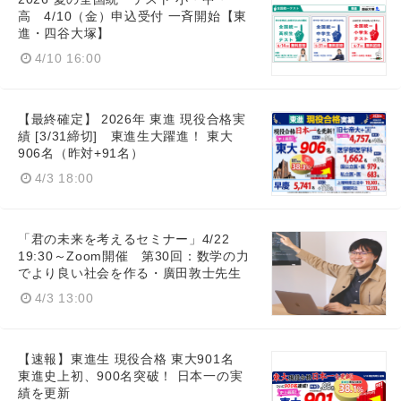
高 4/10（金）申込受付 一斉開始【東
進・四谷大塚】
4/10 16:00
【最終確定】 2026年 東進 現役合格実
績 [3/31締切] 東進生大躍進！ 東大
906名（昨対+91名）
4/3 18:00
「君の未来を考えるセミナー」4/22
19:30～Zoom開催 第30回：数学の力
でより良い社会を作る・廣田敦士先生
4/3 13:00
【速報】東進生 現役合格 東大901名
東進史上初、900名突破！ 日本一の実
績を更新