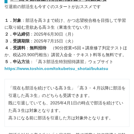
引退前の部活生も今すぐのスタートがおススメです
１．対象
：部活を高３まで続け、かつ志望校合格を目指して学習
に取り組む意欲ある高３生（東進生でない方）
２．申込締切
：2025年6月30日（月）
３．受講期限
：2025年7月15日（火）
４．受講料
：
無料招待
（90分授業×5回＋講座修了判定テストほ
か、税込20,900円相当）講習入会金・テキスト料等も無料です。
５．申込方法
：「高３部活生特別招待講習」ウェブサイト
https://www.toshin.com/tokubetsu_shotai/bukatsu
「現在も部活を続けている高３生」「高３・４月以降に部活を
引退した高３生」のどちらも受講できます。
既に引退していても、2025年4月1日の時点で部活を続けてい
た高３生は対象となります。
高３になる前に部活を引退した方は対象外となります。