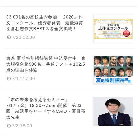
33,691名の高校生が参加 「2026志作
文コンクール」優秀者発表 最優秀賞
を含む志作文BEST３を全文掲載！
7/22 12:00
東進 夏期特別招待講習 申込受付中 東
大現役合格906名、共通テスト＋102.5
点の理由を体験
7/17 17:00
「君の未来を考えるセミナー」
7/17（金）19:30～Zoom開催 第33
回：AI活用をリードするCAIO・夏目亮
太先生
7/3 18:00