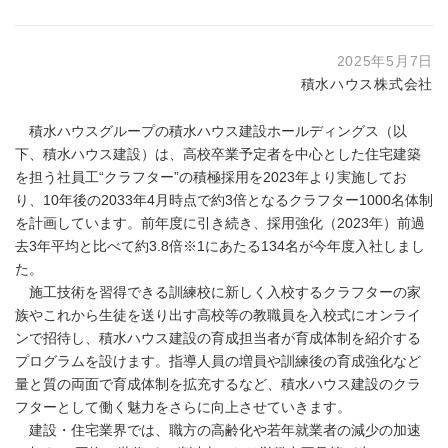
2025年5月7日
積水ハウス株式会社
積水ハウスグループの積水ハウス建設ホールディングス（以
下、積水ハウス建設）は、高校卒業予定者を中心とした住宅建築
を担う社員工“クラフター”の積極採用を2023年より実施してお
り、10年後の2033年4月時点で約3倍となるクラフター1000名体制
を計画しています。前年度に引き続き、採用強化（2023年）前過
去3年平均と比べて約3.8倍※1にあたる134名が今年度入社しまし
た。
施工技術を習得できる訓練校に新しく入校するクラフターの家
族やこれから生徒を送り出す高校等の教職員を入校式にオンライ
ンで招待し、積水ハウス建設の育成担当者が育成体制を紹介する
プログラムを設けます。指導人員の増員や訓練後の育成強化など
量と質の両面で育成体制を拡充するなど、積水ハウス建設のクラ
フターとして働く魅力をさらに向上させていきます。
建設・住宅業界では、職方の高齢化や若年就業者の減少の加速