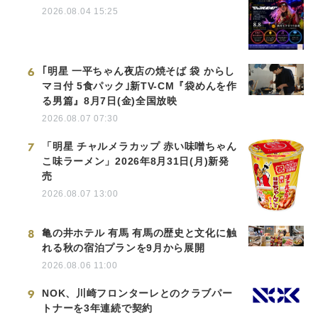
2026.08.04 15:25
6
｢明星 一平ちゃん夜店の焼そば 袋 からし
マヨ付 5食パック｣新TV-CM『袋めんを作
る男篇』8月7日(金)全国放映
2026.08.07 07:30
7
「明星 チャルメラカップ 赤い味噌ちゃん
こ味ラーメン」2026年8月31日(月)新発
売
2026.08.07 13:00
8
亀の井ホテル 有馬 有馬の歴史と文化に触
れる秋の宿泊プランを9月から展開
2026.08.06 11:00
9
NOK、川崎フロンターレとのクラブパー
トナーを3年連続で契約