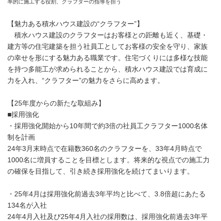
率的に施工する役割、クラフターの指導を担う
【魅力ある積水ハウス建設の“クラフター”】
積水ハウス建設のクラフターはお客様との距離も近く、基礎・
建方等の住宅建築を担う社員工としてお客様の安全を守り、家族
の幸せを形にする魅力ある職業です。住宅づくりには多様な技能
を持つ多能工が求められることから、積水ハウス建設では育成に
力を入れ、“クラフター”の魅力をさらに高めます。
【25年度からの新たな取組み】
■採用強化
・採用強化開始から10年間で約3倍の社員工クラフター1000名体
制を計画
24年3月末時点で在籍数360名のクラフターを、33年4月時点で
1000名に増員することを目標とします。将来的な視点での施工力
の確保を目指して、引き続き採用強化を続けてまいります。
・25年4月は採用強化前過去3年平均と比べて、3.8倍超にあたる
134名が入社
24年4月入社及び25年4月入社の採用数は、採用強化前過去3年平