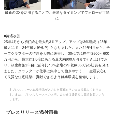
最新のDXを活用することで、最適なタイミングでフォローが可能
に
■待遇改善
25年4月から初任給を最大約3％アップ。アップは3年連続（23年
最大11％、24年最大9%UP）となりました。また24年4月から、チ
ーフクラフターの待遇を大幅に改善し、30代で現在年収500～600
万円から、最大約1.8倍にあたる最大約900万円まで引き上げてお
り、制度実施1年目は前年比40％超増の年収約850万の社員も現れ
ました。クラフターが仕事に集中して働きやすく、一生涯安心し
て良質な住宅建築に貢献できるよう就業環境を整備します。
本プレスリリースは発表元が入力した原稿をそのまま掲載しておりま
す。また、プレスリリースへのお問い合わせは発表元に直接お願いいた
します。
プレスリリース添付画像