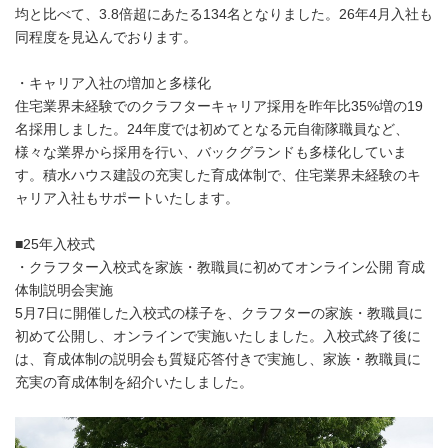
均と比べて、3.8倍超にあたる134名となりました。26年4月入社も
同程度を見込んでおります。
・キャリア入社の増加と多様化
住宅業界未経験でのクラフターキャリア採用を昨年比35%増の19
名採用しました。24年度では初めてとなる元自衛隊職員など、
様々な業界から採用を行い、バックグランドも多様化していま
す。積水ハウス建設の充実した育成体制で、住宅業界未経験のキ
ャリア入社もサポートいたします。
■25年入校式
・クラフター入校式を家族・教職員に初めてオンライン公開 育成
体制説明会実施
5月7日に開催した入校式の様子を、クラフターの家族・教職員に
初めて公開し、オンラインで実施いたしました。入校式終了後に
は、育成体制の説明会も質疑応答付きで実施し、家族・教職員に
充実の育成体制を紹介いたしました。