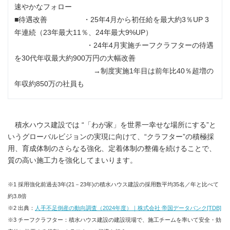
速やかなフォロー
■待遇改善 ・25年4月から初任給を最大約3％UP 3
年連続（23年最大11％、24年最大9%UP）
・24年4月実施チーフクラフターの待遇
を30代年収最大約900万円の大幅改善
→制度実施1年目は前年比40％超増の
年収約850万の社員も
積水ハウス建設では “「わが家」を世界一幸せな場所にする”と
いうグローバルビジョンの実現に向けて、“クラフター”の積極採
用、育成体制のさらなる強化、定着体制の整備を続けることで、
質の高い施工力を強化してまいります。
※1 採用強化前過去3年(21－23年)の積水ハウス建設の採用数平均35名／年と比べて
約3.8倍
※2 出典：
人手不足倒産の動向調査（2024年度）｜株式会社 帝国データバンク[TDB]
※3 チーフクラフター：積水ハウス建設の建設現場で、施工チームを率いて安全・効