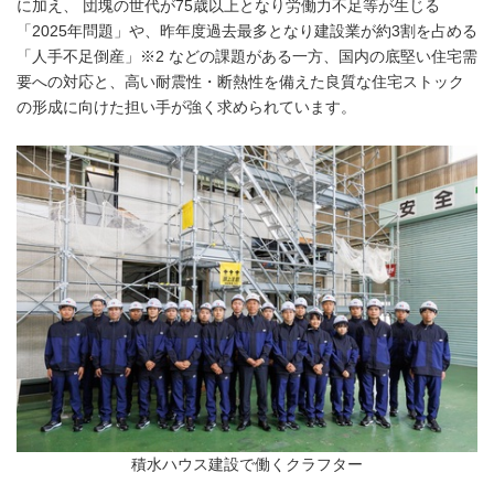
に加え、 団塊の世代が75歳以上となり労働力不足等が生じる
「2025年問題」や、昨年度過去最多となり建設業が約3割を占める
「人手不足倒産」※2 などの課題がある一方、国内の底堅い住宅需
要への対応と、高い耐震性・断熱性を備えた良質な住宅ストック
の形成に向けた担い手が強く求められています。
積水ハウス建設で働くクラフター