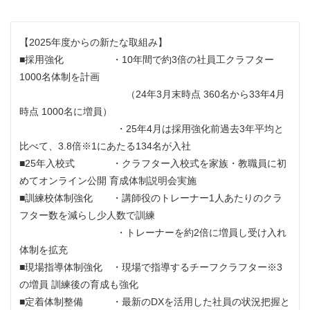
【2025年度からの新たな取組み】
■採用強化 ・10年間で約3倍の社員工クラフター
1000名体制を計画
（24年3月末時点 360名から33年4月
時点 1000名に増員）
・25年4月は採用強化前過去3年平均と
比べて、3.8倍※1にあたる134名が入社
■25年入校式 ・クラフター入校式を家族・教職員に初
めてオンライン公開 育成体制説明会実施
■訓練校体制強化 ・講師役のトレーナー1人あたりのクラ
フター数を減らし少人数で訓練
・トレーナーを約2倍に増員し受け入れ
体制を拡充
■現場指導体制強化 ・現場で指導するチーフクラフター※3
の増員 訓練後の育成も強化
■定着体制整備 ・最新のDXを活用した社員の状況把握と