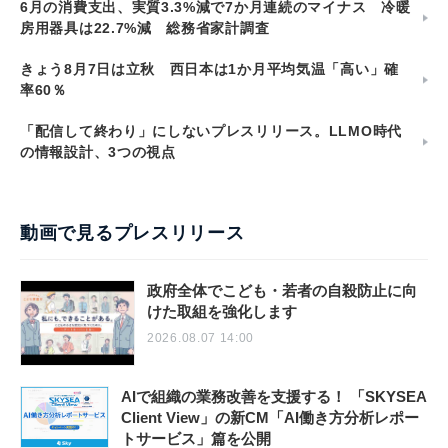
6月の消費支出、実質3.3%減で7か月連続のマイナス 冷暖
房用器具は22.7%減 総務省家計調査
きょう8月7日は立秋 西日本は1か月平均気温「高い」確
率60％
「配信して終わり」にしないプレスリリース。LLMO時代
の情報設計、3つの視点
動画で見るプレスリリース
政府全体でこども・若者の自殺防止に向
けた取組を強化します
2026.08.07 14:00
AIで組織の業務改善を支援する！ 「SKYSEA
Client View」の新CM「AI働き方分析レポー
トサービス」篇を公開