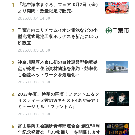
1
「地中海本まぐろ」フェア-8月7日（金）
より期間・数量限定で販売-
2026.08.04 14:00
2
千葉市内にリチウムイオン電池などの小
型充電式電池回収ボックスを新たに15カ
所設置
2026.08.05 16:00
3
神奈川県厚木市に初の自社運営型物流拠
点が稼働～住宅資材物流を集約・効率化
し物流ネットワークを最適化～
2026.08.06 13:00
4
2027年夏、待望の再演！ファントム＆ク
リスティーヌ役のWキャスト4名が決定！
ミュージカル 『ファントム』
2026.08.06 12:00
5
富山県商工会議所青年部連合会 創立50周
年記念祝賀会 「DJ盆踊り」を開催します