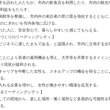
市を訪れた人たちが、市内の飲食店を利用したり、市内の観光
English
利益をもたらす。
画館等を整備し、市内外の来訪者の受け皿を強化するとともに
のにぎわいを市内各地に広げる。
れた人に、安全安心で、暮らしやすいと感じてもらえる。
づくりのリーディングシティ 】
ビジネスに適したまちである」と認識され、市内に立地する企
ことにより若者の雇用機会も増え、大学等を卒業するタイミン
う現状が緩和される。
キャリアを中断した女性も、スキルアップの機会を得ることに
る。
入れる企業を増やし、女性が働きやすい職場を拡充する。
るリーディングシティ 】
しての団地から、楽しむ場所・働く場所など多面的な可能性を
る。