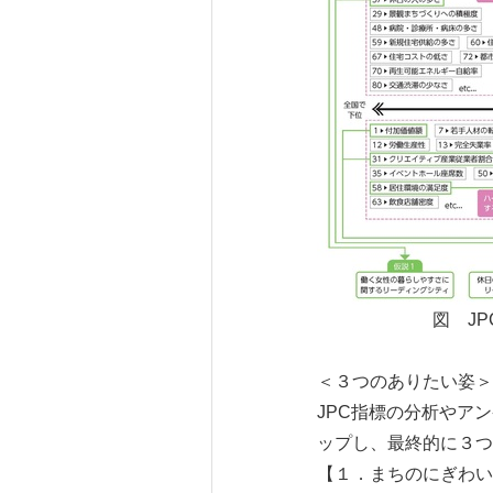
図 J
＜３つのありたい姿＞
JPC指標の分析やア
ップし、最終的に３つ
【１．まちのにぎわい