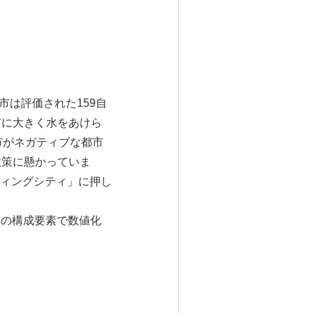
町田市は評価された159自
市に大きく水をあけら
市がネガティブな都市
政策に懸かっていま
ィングシティ」に押し
6指標の構成要素で数値化