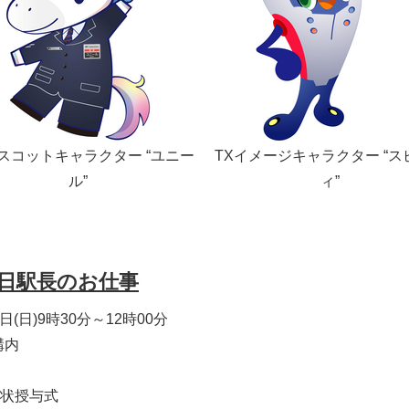
マスコットキャラクター “ユニー
TXイメージキャラクター “ス
ル”
ィ”
Japanese
日駅長のお仕事
日(日)9時30分～12時00分
構内
状授与式