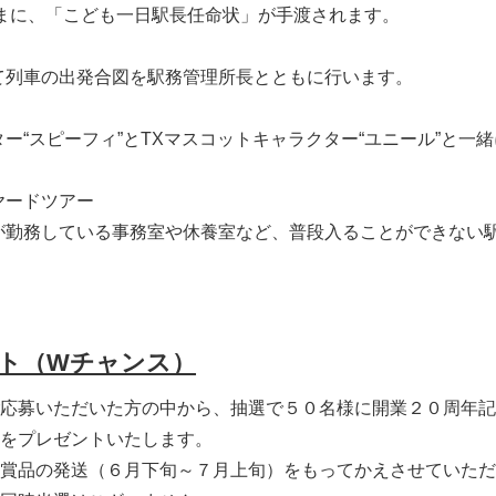
まに、「こども一日駅長任命状」が手渡されます。
English
て列車の出発合図を駅務管理所長とともに行います。
ター“スピーフィ”とTXマスコットキャラクター“ユニール”と一
ヤードツアー
が勤務している事務室や休養室など、普段入ることができない
ト（Wチャンス）
応募いただいた方の中から、抽選で５０名様に開業２０周年記
をプレゼントいたします。
賞品の発送（６月下旬～７月上旬）をもってかえさせていただ