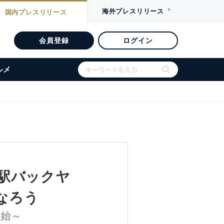
海外
プレスリリース
国内
プレスリリース
会員登録
ログイン
ルメ
原駅バックヤ
なろう
開始～