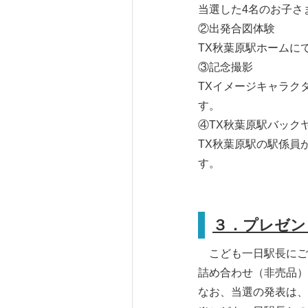
当選した4名のお子さ
②出発合図体験
TX秋葉原駅ホームに
③記念撮影
TXイメージキャラク
す。
④TX秋葉原駅バック
TX秋葉原駅の駅係員
す。
３．プレゼン
こども一日駅長にご
詰め合わせ（非売品）
なお、当選の発表は、