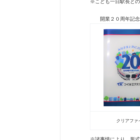
※こども一日駅長との
開業２０周年記念オ
クリアファ
※諸事情により、形式