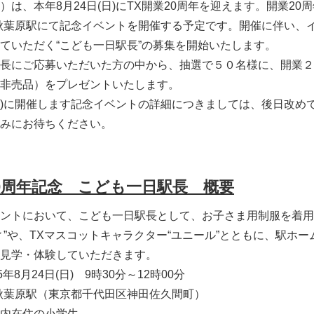
は、本年8月24日(日)にTX開業20周年を迎えます。開業20
秋葉原駅にて記念イベントを開催する予定です。開催に伴い、
ていただく“こども一日駅長”の募集を開始いたします。
長にご応募いただいた方の中から、抽選で５０名様に、開業２
非売品）をプレゼントいたします。
日)に開催します記念イベントの詳細につきましては、後日改め
みにお待ちください。
20周年記念 こども一日駅長 概要
ントにおいて、こども一日駅長として、お子さま用制服を着用
ィ”や、TXマスコットキャラクター“ユニール”とともに、駅ホ
見学・体験していただきます。
年8月24日(日) 9時30分～12時00分
秋葉原駅（東京都千代田区神田佐久間町）
内在住の小学生