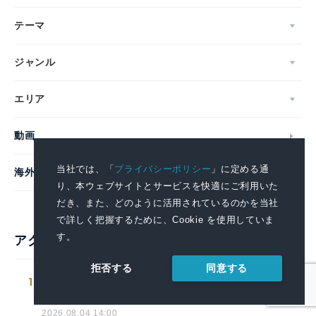
テーマ
ジャンル
エリア
動画
当社では、「
プライバシーポリシー
」に定める通
海外企業
り、本ウェブサイトとサービスを快適にご利用いた
だき、また、どのように活用されているのかを当社
で詳しく把握するために、Cookie を使用していま
す。
アクセスランキング
同意する
拒否する
1
「地中海本まぐろ」フェア-8月7日（金）
より期間・数量限定で販売-
2026.08.04 14:00