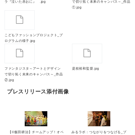
ラ『泣いた赤おに』 .jpg
で切り拓く未来のキャンバス～_作品
①.jpg
こどもファッションプロジェクト_プ
ログラムの様子.jpg
ファンタジスタ～アートとデザイン
是枝裕和監督.jpg
で切り拓く未来のキャンバス～_作品
②.jpg
プレスリリース添付画像
【©飯田耕治】チームアップ！オペ
みるラボ：つながりをつなげる_プ