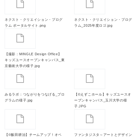
ネクスト・クリエイション・プログ
ネクスト・クリエイション・プログ
ラム ポータルサイト.png
ラム_2025年度ロゴ.jpg
【撮影：MINGLE Design Office】
キッズユースオープンキャンパス_東
京藝術大学の様子.jpg
みるラボ：つながりをつなげる_プロ
【©えずこホール】キッズユースオ
グラムの様子.jpg
ープンキャンパス_玉川大学の様
子.JPG
【©飯田耕治】チームアップ！オペ
ファンタジスタ～アートとデザイン