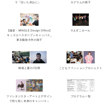
ラ『泣いた赤おに』
ログラムの様子
【撮影：MINGLE Design Office】
©えずこホール
キッズユースオープンキャンパス_
東京藝術大学の様子
映画と夏の7日間
こどもファッションプロジェクト
ファンタジスタ～アートとデザイン
プログラム一覧
で切り拓く未来のキャンバス～