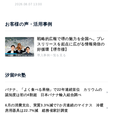
2026.08.07 13:00
お客様の声・活用事例
戦略的広報で堺の魅力を全国へ。プレ
スリリースを起点に広がる情報発信の
好循環【堺市様】
導入事例一覧を見る
汐留PR塾
バナナ、「よく食べる果物」で22年連続首位 カリウムの
認知度は初の4割超 日本バナナ輸入組合調べ
6月の消費支出、実質3.3%減で7か月連続のマイナス 冷暖
房用器具は22.7%減 総務省家計調査