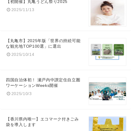
【初開催】丸亀うどん祭り2025
2025/11/13
English
【丸亀市】2025年版「世界の持続可能
な観光地TOP100選」に選出
2025/10/14
四国自治体初！ 瀬戸内中讃定住自立圏
ワーケーションWeeks開催
2025/10/3
【香川県内唯一】エコマーク付きごみ
袋を導入します