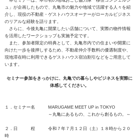
本セミナーは、本市初の地域おこし協力隊「移住コンシェルジ
ュ」が企画したもので、丸亀市の魅力や地域で活躍する人々を紹
介し、現役の不動産・ゲストハウスオーナーがローカルビジネス
のリアルな経験を語ります。
さらに、今後丸亀に開業したい店舗について、実際の物件情報
を活用したワークショップも実施予定です。
また、参加者限定の特典として、丸亀市内での住まいや開業に
向けた一歩を後押しするため、不動産仲介手数料の優遇制度や、
現地滞在時に利用できるゲストハウス宿泊割引などをご用意して
います。
セミナー参加をきっかけに、丸亀での暮らしやビジネスを実際に
体感してください。
１．セミナー名 MARUGAME MEET UP in TOKYO
～丸亀にあるもの、これから創るもの。～
２．日 程 令和７年７月１２日（土）１８時から２０
時