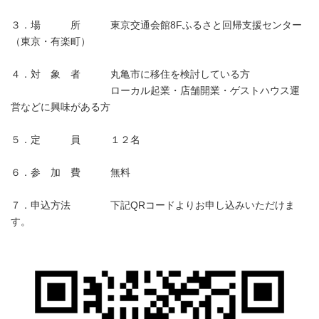
３．場 所 東京交通会館8Fふるさと回帰支援センター
（東京・有楽町）
４．対 象 者 丸亀市に移住を検討している方
ローカル起業・店舗開業・ゲストハウス運
営などに興味がある方
５．定 員 １２名
６．参 加 費 無料
７．申込方法 下記QRコードよりお申し込みいただけま
す。