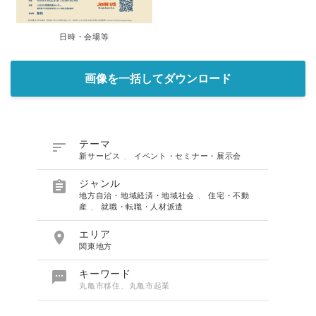
日時・会場等
画像を一括してダウンロード

テーマ
新サービス
、
イベント・セミナー・展示会

ジャンル
地方自治・地域経済・地域社会
、
住宅・不動
産
、
就職・転職・人材派遣

エリア
関東地方

キーワード
丸亀市移住、丸亀市起業