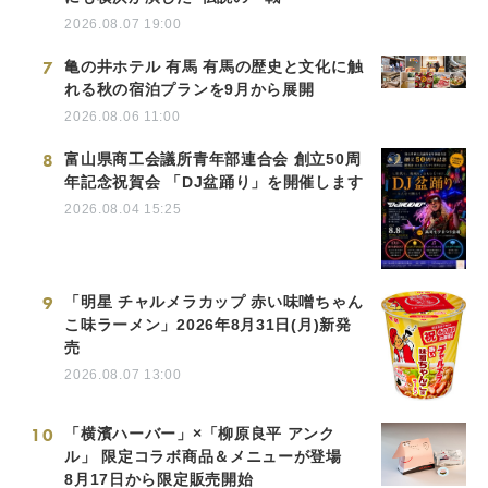
2026.08.07 19:00
7
亀の井ホテル 有馬 有馬の歴史と文化に触
れる秋の宿泊プランを9月から展開
2026.08.06 11:00
8
富山県商工会議所青年部連合会 創立50周
年記念祝賀会 「DJ盆踊り」を開催します
2026.08.04 15:25
9
「明星 チャルメラカップ 赤い味噌ちゃん
こ味ラーメン」2026年8月31日(月)新発
売
2026.08.07 13:00
10
「横濱ハーバー」×「柳原良平 アンク
ル」 限定コラボ商品＆メニューが登場
8月17日から限定販売開始