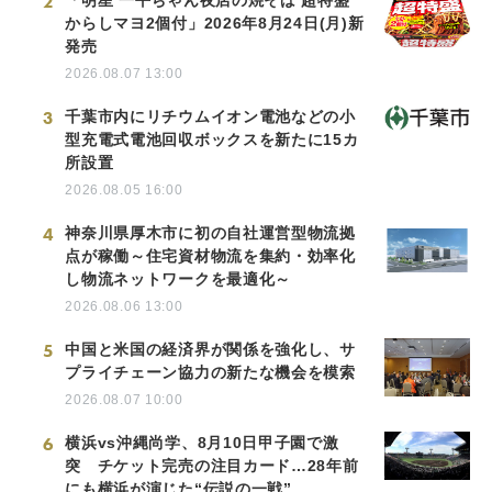
2
「明星 一平ちゃん夜店の焼そば 超特盛
からしマヨ2個付」2026年8月24日(月)新
発売
2026.08.07 13:00
3
千葉市内にリチウムイオン電池などの小
型充電式電池回収ボックスを新たに15カ
所設置
2026.08.05 16:00
4
神奈川県厚木市に初の自社運営型物流拠
点が稼働～住宅資材物流を集約・効率化
し物流ネットワークを最適化～
2026.08.06 13:00
5
中国と米国の経済界が関係を強化し、サ
プライチェーン協力の新たな機会を模索
2026.08.07 10:00
6
横浜vs沖縄尚学、8月10日甲子園で激
突 チケット完売の注目カード…28年前
にも横浜が演じた“伝説の一戦”