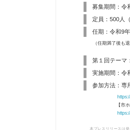
募集期間：令和
定員：500人
任期：令和9年
（任期満了後も退会
第１回テーマ
実施期間：令和
参加方法：専
https://d-agree.
【市ホーム
https://www.city
本プレスリリースは発