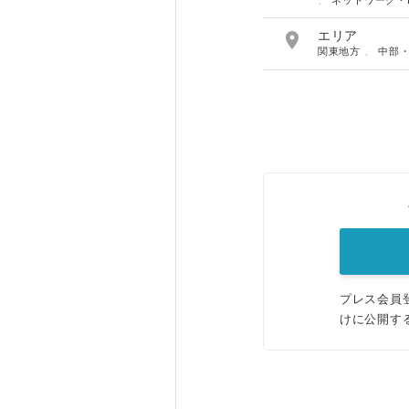
、
ネットワーク・

エリア
関東地方
、
中部
プレス会員
けに公開す