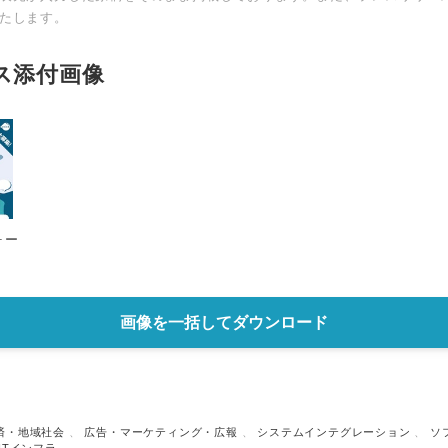
たします。
ス添付画像
ォー
Japanese
画像を一括してダウンロード
済・地域社会
、
広告・マーケティング・広報
、
システムインテグレーション
、
ソ