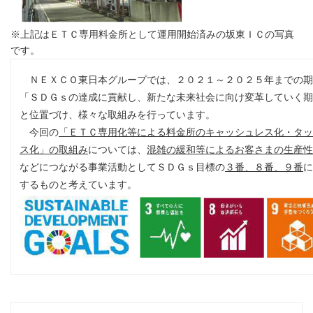
※上記はＥＴＣ専用料金所として運用開始済みの坂東ＩＣの写真
です。
ＮＥＸＣＯ東日本グループでは、２０２１～２０２５年までの期
「ＳＤＧｓの達成に貢献し、新たな未来社会に向け変革していく期
と位置づけ、様々な取組みを行っています。
今回の
「ＥＴＣ専用化等による料金所のキャッシュレス化・タッ
ス化」の取組み
については、
混雑の緩和等によるお客さまの生産性
などにつながる事業活動としてＳＤＧｓ目標の
３番、８番、９番
に
するものと考えています。