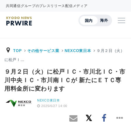
共同通信グループのプレスリリース配信メディア
KYODO NEWS
海外
国内
PRWIRE
TOP
その他サービス業
NEXCO東日本
９月２日（火）
に松戸Ｉ…
９月２日（火）に松戸ＩＣ・市川北ＩＣ・市
川中央ＩＣ・市川南ＩＣが 新たにＥＴＣ専
用料金所に変わります
NEXCO東日本
2025/6/27 14:00