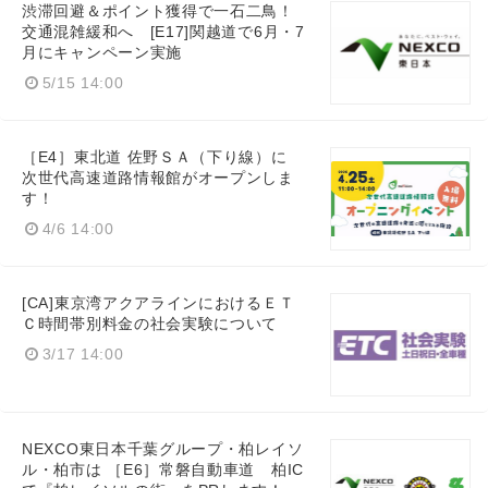
渋滞回避＆ポイント獲得で一石二鳥！
交通混雑緩和へ [E17]関越道で6月・7
月にキャンペーン実施
5/15 14:00
［E4］東北道 佐野ＳＡ（下り線）に
次世代高速道路情報館がオープンしま
す！
4/6 14:00
[CA]東京湾アクアラインにおけるＥＴ
Ｃ時間帯別料金の社会実験について
3/17 14:00
NEXCO東日本千葉グループ・柏レイソ
ル・柏市は ［E6］常磐自動車道 柏IC