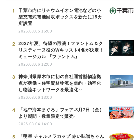
1
千葉市内にリチウムイオン電池などの小
型充電式電池回収ボックスを新たに15カ
所設置
2026.08.05 16:00
2
2027年夏、待望の再演！ファントム＆ク
リスティーヌ役のWキャスト4名が決定！
ミュージカル 『ファントム』
2026.08.06 12:00
3
神奈川県厚木市に初の自社運営型物流拠
点が稼働～住宅資材物流を集約・効率化
し物流ネットワークを最適化～
2026.08.06 13:00
4
「地中海本まぐろ」フェア-8月7日（金）
より期間・数量限定で販売-
2026.08.04 14:00
5
「明星 チャルメラカップ 赤い味噌ちゃん