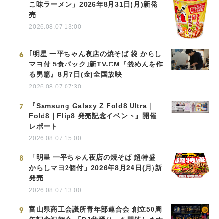
こ味ラーメン」2026年8月31日(月)新発
売
2026.08.07 13:00
6
｢明星 一平ちゃん夜店の焼そば 袋 からし
マヨ付 5食パック｣新TV-CM『袋めんを作
る男篇』8月7日(金)全国放映
2026.08.07 07:30
7
『Samsung Galaxy Z Fold8 Ultra｜
Fold8｜Flip8 発売記念イベント』開催
レポート
2026.08.07 15:00
8
「明星 一平ちゃん夜店の焼そば 超特盛
からしマヨ2個付」2026年8月24日(月)新
発売
2026.08.07 13:00
9
富山県商工会議所青年部連合会 創立50周