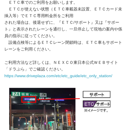
ＥＴＣ車でのご利用をお願いします。
ＥＴＣが使えない状態（ＥＴＣ車載器未設置、ＥＴＣカード未
挿入等）でＥＴＣ専用料金所をご利用
された場合は、後退せずに、『ＥＴＣ/サポート』又は『サポー
ト』と表示されたレーンを通行し、一旦停止して現地の案内や係
員の指示に従ってください。
設備点検等によるＥＴＣレーン閉鎖時は、ＥＴＣ車もサポート
レーンをご利用ください。
ご利用方法など詳しくは、ＮＥＸＣＯ東日本公式ＷＥＢサイト
「ドラぷら」でご確認ください。
https://www.driveplaza.com/etc/etc_guide/etc_only_station/