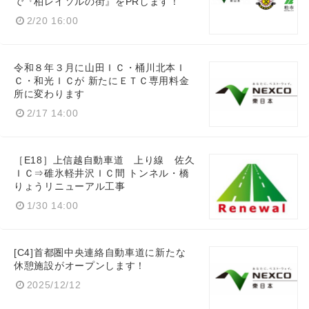
で『柏レイソルの街』をPRします！
2/20 16:00
令和８年３月に山田ＩＣ・桶川北本Ｉ
Ｃ・和光ＩＣが 新たにＥＴＣ専用料金
所に変わります
2/17 14:00
［E18］上信越自動車道 上り線 佐久
ＩＣ⇒碓氷軽井沢ＩＣ間 トンネル・橋
りょうリニューアル工事
1/30 14:00
[C4]首都圏中央連絡自動車道に新たな
休憩施設がオープンします！
2025/12/12