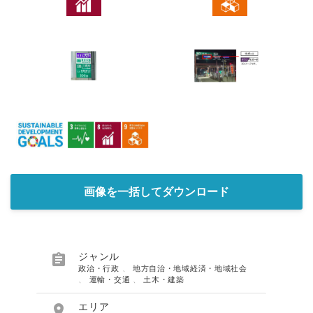
画像を一括してダウンロード

ジャンル
政治・行政
、
地方自治・地域経済・地域社会
、
運輸・交通
、
土木・建築

エリア