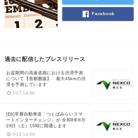
Facebook
過去に配信したプレスリリース
お盆期間の高速道路における渋滞予測
について【首都圏版】 最大45kmの渋
滞を予測しています
Japanese
7/17 14:00
[E6]常磐自動車道「つくばみらいスマ
ートインターチェンジ」が 令和8年8月
29日（土）15時に開通します
English
7/15 14:00