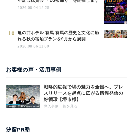
年記念祝賀会 「DJ盆踊り」を開催します
2026.08.04 15:25
10
亀の井ホテル 有馬 有馬の歴史と文化に触
れる秋の宿泊プランを9月から展開
2026.08.06 11:00
お客様の声・活用事例
戦略的広報で堺の魅力を全国へ。プレ
スリリースを起点に広がる情報発信の
好循環【堺市様】
導入事例一覧を見る
汐留PR塾