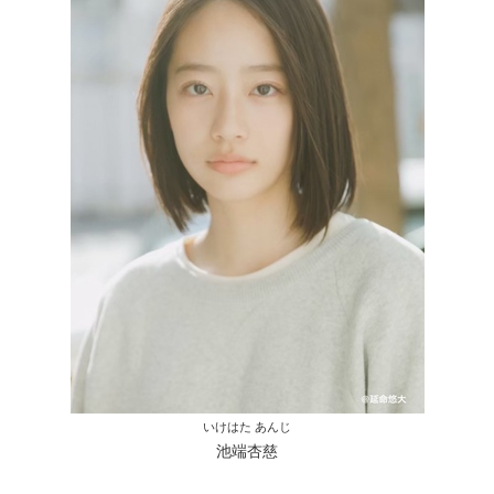
いけはた あんじ
池端杏慈