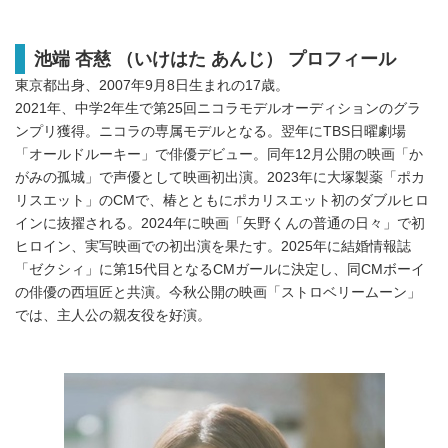
池端 杏慈 （いけはた あんじ） プロフィール
東京都出身、2007年9月8日生まれの17歳。
2021年、中学2年生で第25回ニコラモデルオーディションのグラ
ンプリ獲得。ニコラの専属モデルとなる。翌年にTBS日曜劇場
「オールドルーキー」で俳優デビュー。同年12月公開の映画「か
がみの孤城」で声優として映画初出演。2023年に大塚製薬「ポカ
リスエット」のCMで、椿とともにポカリスエット初のダブルヒロ
インに抜擢される。2024年に映画「矢野くんの普通の日々」で初
ヒロイン、実写映画での初出演を果たす。2025年に結婚情報誌
「ゼクシィ」に第15代目となるCMガールに決定し、同CMボーイ
の俳優の西垣匠と共演。今秋公開の映画「ストロベリームーン」
では、主人公の親友役を好演。