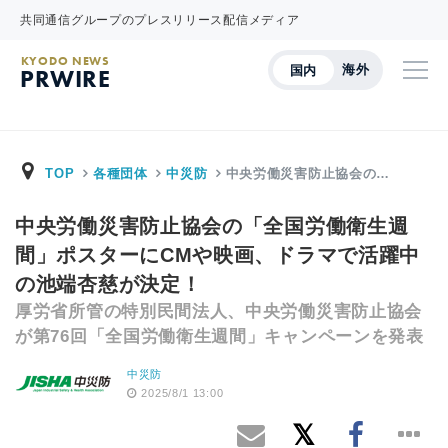
共同通信グループのプレスリリース配信メディア
KYODO NEWS
海外
国内
PRWIRE
TOP
各種団体
中災防
中央労働災害防止協会の…
中央労働災害防止協会の「全国労働衛生週
間」ポスターにCMや映画、ドラマで活躍中
の池端杏慈が決定！
厚労省所管の特別民間法人、中央労働災害防止協会
が第76回「全国労働衛生週間」キャンペーンを発表
中災防
2025/8/1 13:00