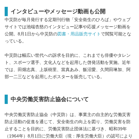
インタビューやメッセージ動画も公開
中災防が毎月発行する定期刊行物「安全衛生のひろば」やウェブ
サイトでは池端杏慈のインタビュー記事や応援メッセージ動画を
公開。8月1日から中災防の
図書・用品販売サイト
で閲覧可能とな
っている。
中災防は幅広い世代への訴求を目的に、これまでも俳優やタレン
ト、スポーツ選手、文化人などを起用した啓発活動を実施。近年
では、田畑志真、上坂樹里、當真あみ、飯沼愛、久間田琳加、阿
部一二三などを起用したポスターを販売している。
中央労働災害防止協会について
中央労働災害防止協会（中災防）は、事業主の自主的な労働災害
防止活動の促進を通じて、安全衛生の向上を図り、労働災害を防
止することを目的に、労働災害防止団体法に基づき、昭和39年
（1964年）8月1日に労働大臣（現：厚生労働大臣）の認可により