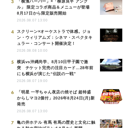
3
「横濱ハーバー」×「柳原良平 アンク
ル」 限定コラボ商品＆メニューが登場
8月17日から限定販売開始
2026.08.07 13:00
4
スクリーン×オーケストラで体感。ジョ
ン・ウィリアムズ：シネマ・スペクタキ
ュラー・コンサート開催決定！
2026.08.08 10:00
5
横浜vs沖縄尚学、8月10日甲子園で激
突 チケット完売の注目カード…28年前
にも横浜が演じた“伝説の一戦”
2026.08.07 19:00
6
「明星 一平ちゃん夜店の焼そば 超特盛
からしマヨ2個付」2026年8月24日(月)新
発売
2026.08.07 13:00
7
亀の井ホテル 有馬 有馬の歴史と文化に触