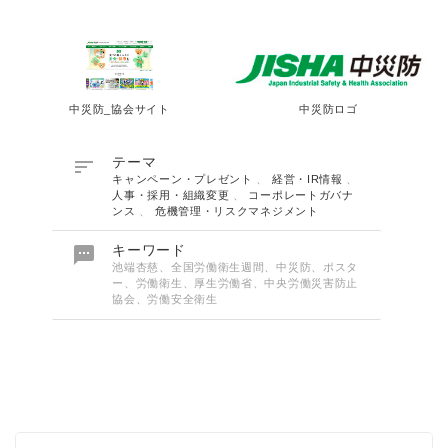
中災防_協会サイト
中災防ロゴ

テーマ
キャンペーン・プレゼント
、
経営・IR情報
、
人事・採用・組織変更
、
コーポレートガバナ
ンス
、
危機管理・リスクマネジメント

キーワード
池端杏慈、全国労働衛生週間、中災防、ポスタ
ー、労働衛生、厚生労働省、中央労働災害防止
協会、労働安全衛生