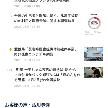
れる秋の宿泊プランを9月から展開
2026.08.06 11:00
8
全国の生活者と医師に聞く、風邪症状時
のAI利用と医療受診に関する調査結果
2026.08.07 15:30
9
愛媛県「災害時医療提供体制確保事業」
向け医療コンテナを納品
2026.03.19 14:00
10
｢明星 一平ちゃん夜店の焼そば 袋 からし
マヨ付 5食パック｣新TV-CM『袋めんを作
る男篇』8月7日(金)全国放映
2026.08.07 07:30
お客様の声・活用事例