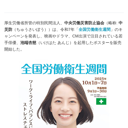
厚生労働省所管の特別民間法人、
中央労働災害防止協会
（略称:
中
災防
（ちゅうさいぼう））は、令和7年「
全国労働衛生週間
」のキ
ャンペーンを発表し、映画やドラマ、CM出演で注目されている若
手俳優、
池端杏慈
（いけはた あんじ）を起用したポスターを販売
開始した。