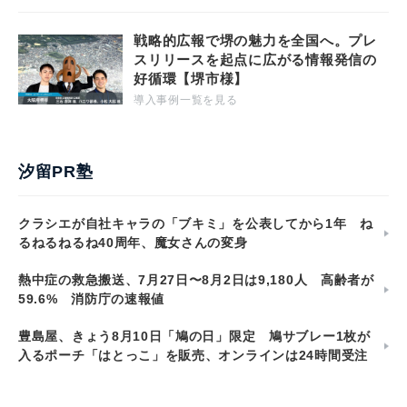
戦略的広報で堺の魅力を全国へ。プレ
スリリースを起点に広がる情報発信の
好循環【堺市様】
導入事例一覧を見る
汐留PR塾
クラシエが自社キャラの「ブキミ」を公表してから1年 ね
るねるねるね40周年、魔女さんの変身
熱中症の救急搬送、7月27日〜8月2日は9,180人 高齢者が
59.6% 消防庁の速報値
豊島屋、きょう8月10日「鳩の日」限定 鳩サブレー1枚が
入るポーチ「はとっこ」を販売、オンラインは24時間受注