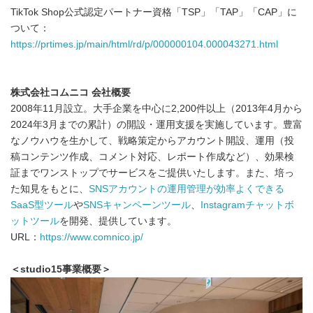
TikTok Shop公式認定パートナー資格「TSP」「TAP」「CAP」に
ついて：
https://prtimes.jp/main/html/rd/p/000000104.000043271.html
株式会社
コムニコ
会社概要
2008年11月設立。大手企業を中心に2,200件以上（2013年4月から
2024年3月までの累計）の開設・運用支援を実施しています。豊富
なノウハウを生かして、戦略策定からアカウント開設、運用（投
稿コンテンツ作成、コメント対応、レポート作成など）、効果検
証までワンストップでサービスをご提供いたします。また、培っ
た知見をもとに、
SNS
アカウントの運用管理が効率よくできる
SaaS型ツール
や
SNS
キャンペーンツール
、
Instagram
チャットボ
ットツール
を開発、提供しています。
URL：
https://www.comnico.jp/
＜
studio15
事業概要＞