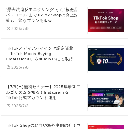
“景表法違反モニタリング”から“模倣品
パトロール”までTikTok Shopの炎上対
策も可能なプランを販売
2025/7/9
TikTokメディアバイイング認定資格
「TikTok Media Buying
Professional」をstudio15にて取得
2025/7/8
【7/9(水)無料セミナー】2025年最新ア
ルゴリズムを知る！Instagram &
TikTok公式アカウント運用
2025/7/2
TikTok Shopの動向や海外事例紹介！ウ