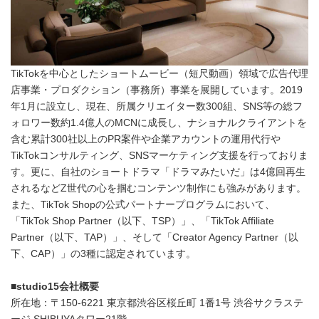
TikTokを中心としたショートムービー（短尺動画）領域で広告代理
店事業・プロダクション（事務所）事業を展開しています。2019
年1月に設立し、現在、所属クリエイター数300組、SNS等の総フ
ォロワー数約1.4億人のMCNに成長し、ナショナルクライアントを
含む累計300社以上のPR案件や企業アカウントの運用代行や
TikTokコンサルティング、SNSマーケティング支援を行っておりま
す。更に、自社のショートドラマ「ドラマみたいだ」は4億回再生
されるなどZ世代の心を掴むコンテンツ制作にも強みがあります。
また、TikTok Shopの公式パートナープログラムにおいて、
「TikTok Shop Partner（以下、TSP）」、「TikTok Affiliate
Partner（以下、TAP）」、そして「Creator Agency Partner（以
下、CAP）」の3種に認定されています。
■
studio15
会社概要
所在地：〒150-6221 東京都渋谷区桜丘町 1番1号 渋谷サクラステ