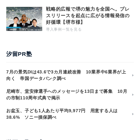
戦略的広報で堺の魅力を全国へ。プレ
スリリースを起点に広がる情報発信の
好循環【堺市様】
導入事例一覧を見る
汐留PR塾
7月の景気DIは43.6で3カ月連続改善 10業界中6業界が上
向く 帝国データバンク調べ
尼崎市、堂安律選手へのメッセージを13日まで募集 10月
の市制110周年式典で掲示
お盆玉、子ども1人あたり平均9,977円 用意する人は
38.6% ソニー損保調べ