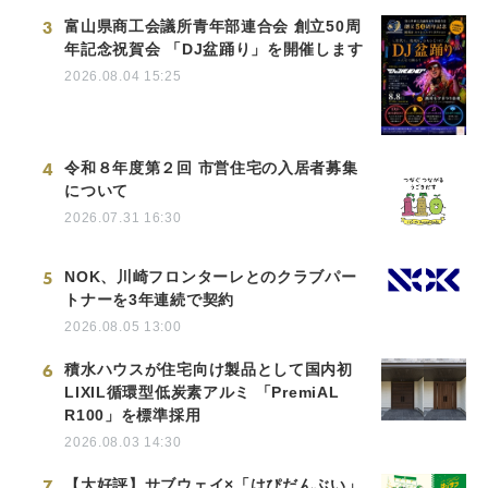
3
富山県商工会議所青年部連合会 創立50周
年記念祝賀会 「DJ盆踊り」を開催します
2026.08.04 15:25
4
令和８年度第２回 市営住宅の入居者募集
について
2026.07.31 16:30
5
NOK、川崎フロンターレとのクラブパー
トナーを3年連続で契約
2026.08.05 13:00
6
積水ハウスが住宅向け製品として国内初
LIXIL循環型低炭素アルミ 「PremiAL
R100」を標準採用
2026.08.03 14:30
7
【大好評】サブウェイ×「はぴだんぶい」