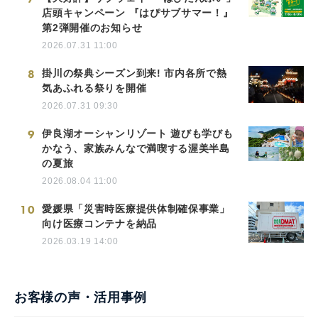
店頭キャンペーン 『はぴサブサマー！』
第2弾開催のお知らせ
2026.07.31 11:00
8
掛川の祭典シーズン到来! 市内各所で熱
気あふれる祭りを開催
2026.07.31 09:30
9
伊良湖オーシャンリゾート 遊びも学びも
かなう、家族みんなで満喫する渥美半島
の夏旅
2026.08.04 11:00
10
愛媛県「災害時医療提供体制確保事業」
向け医療コンテナを納品
2026.03.19 14:00
お客様の声・活用事例