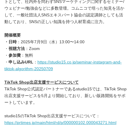
トとして、社内外を問わずSNSマーケティングに関するセミナー/
ウェビナー/勉強会などに多数登壇。コムニコで培った知見を活か
して、一般社団法人SNSエキスパート協会の認定講師としても活
動しており、SNSの正しい知識を持つ人材育成に注力。
開催概要
・日時
：2025年7月9日（水）13:00〜14:00
・
視聴方法
：Zoom
・
参加費
：無料
・
申し込み
URL
：
https://studio15.co.jp/seminar-instagram-and-
tiktok-algorithm-20250709
TikTok Shop
出店支援サービスについて
TikTok Shop公式認定パートナーであるstudio15では、TikTok Shop
出店支援サービスを5月より開始しており、新しい販路開拓をサポ
ートしています。
studio15のTikTok Shop出店支援サービスについて：
https://prtimes.jp/main/html/rd/p/000000102.000043271.html