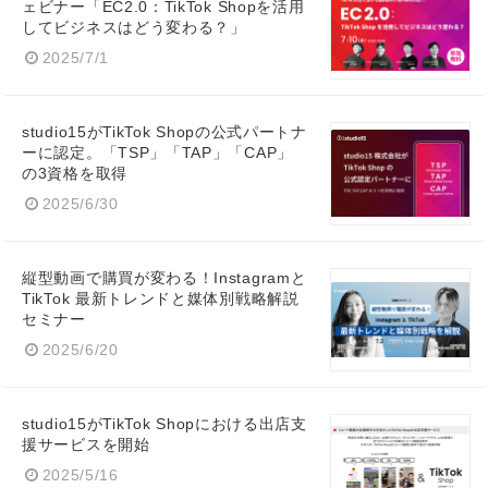
ェビナー「EC2.0：TikTok Shopを活用
してビジネスはどう変わる？」
2025/7/1
studio15がTikTok Shopの公式パートナ
ーに認定。「TSP」「TAP」「CAP」
の3資格を取得
2025/6/30
縦型動画で購買が変わる！Instagramと
TikTok 最新トレンドと媒体別戦略解説
セミナー
2025/6/20
studio15がTikTok Shopにおける出店支
援サービスを開始
2025/5/16