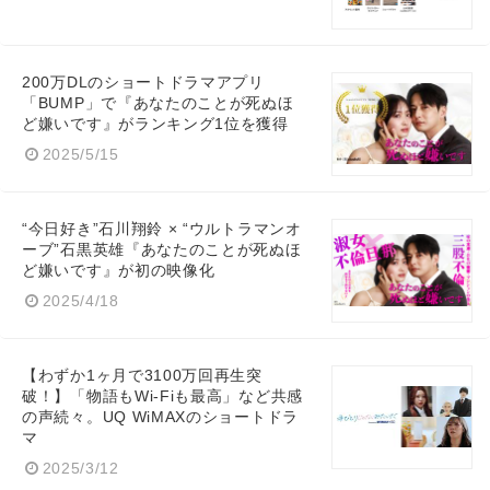
200万DLのショートドラマアプリ
「BUMP」で『あなたのことが死ぬほ
ど嫌いです』がランキング1位を獲得
2025/5/15
“今日好き”石川翔鈴 × “ウルトラマンオ
ーブ”石黒英雄『あなたのことが死ぬほ
ど嫌いです』が初の映像化
2025/4/18
【わずか1ヶ月で3100万回再生突
破！】「物語もWi-Fiも最高」など共感
の声続々。UQ WiMAXのショートドラ
マ
2025/3/12