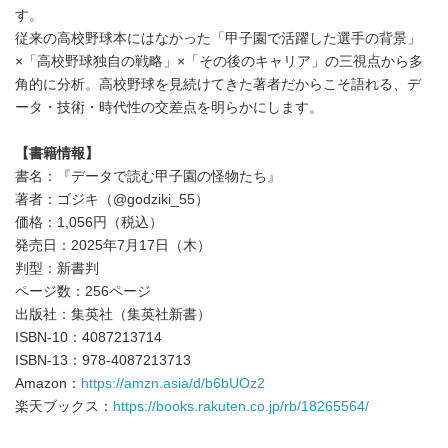
す。
従来の高校野球本にはなかった「甲子園で活躍した選手の背景」
×「高校野球独自の戦略」×「その後のキャリア」の三視点から多
角的に分析。高校野球を見続けてきた著者だからこそ語れる、デ
ータ・技術・時代性の交差点を明らかにします。
【書籍情報】
書名：『データで読む甲子園の怪物たち』
著者：ゴジキ（@godziki_55）
価格：1,056円（税込）
発売日：2025年7月17日（木）
判型：新書判
ページ数：256ページ
出版社：集英社（集英社新書）
ISBN-10：‎4087213714
ISBN-13：‎978-4087213713
Amazon：
https://amzn.asia/d/b6bUOz2
楽天ブックス：
https://books.rakuten.co.jp/rb/18265564/