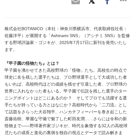
株式会社BOTANICO（本社：神奈川県横浜市、代表取締役社長：
佐藤洋平）が展開する「Ashinami SNS」（アシナミ SNS）を監修
する野球評論家・ゴジキが、2025年7月17日に新刊を発売いたし
ます。
『甲子園の怪物たち』とは？
甲子園を沸かせてきた高校野球の「怪物」たち。高校生の時点で
球史に名を残した選手たちは、プロ野球選手として大成功した者
もいれば、高校時代ほどの成績を残せず引退した者、プロ野球の
世界に入れなかった者もいる。甲子園で伝説を残した選手のター
ニングポイントはどこにあるのか？ そしてプロでも活躍する選
手たちが持っている力とはなにか？高校時代から「二刀流」とし
て話題をさらった大谷翔平、ハンカチフィーバーを巻き起こした
斎藤佑樹、華麗な守備で魅了した町田友潤……さらには令和の新
怪物まで――野球著作家ゴジキが、時代を象徴する32人の高校球
児たちの成長と進化の裏側を独自の視点とデータで読み解きま