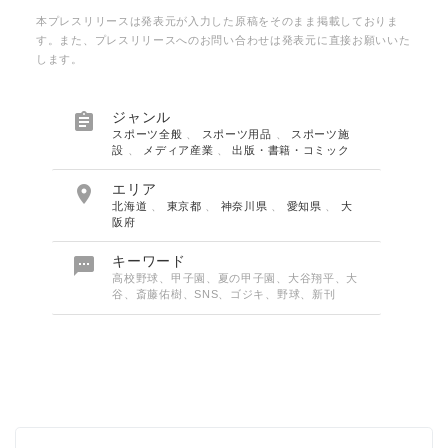
本プレスリリースは発表元が入力した原稿をそのまま掲載しておりま
す。また、プレスリリースへのお問い合わせは発表元に直接お願いいた
します。

ジャンル
スポーツ全般
、
スポーツ用品
、
スポーツ施
設
、
メディア産業
、
出版・書籍・コミック

エリア
北海道
、
東京都
、
神奈川県
、
愛知県
、
大
阪府

キーワード
高校野球、甲子園、夏の甲子園、大谷翔平、大
谷、斎藤佑樹、SNS、ゴジキ、野球、新刊