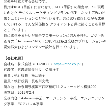
開発を得意とする会社です。
目指すKGI（目的）に合わせて、KPI（手段）の策定や、KGI実現
に向けた デジタルマーケティングプランの考案、ネット広告の効
果シュミレーションなどを行います。共に試行錯誤しながら成長
していける、そんな関係性を クライアントと共に築くことを目標
としています。
特に媒体をまたいだ統合プロモーションに強みを持ち、ゴジキ氏
監修の「Ashinami SNS」においては各企業様のプロモーションや
認知拡大およびコンテンツ設計を行っています。
【会社概要】
会社名：株式会社BOTANICO（
https://btnc.co.jp/
）
代表者：代表取締役社長 佐藤洋平
役員：執行役員 松江舞子
役員：執行役員 長谷川文哉
所在地：神奈川県横浜市西区楠町11-2ストークビル横浜202
設立日：2018年2月
業務内容：Ashinami事業、エージェンシー事業、エンジニアリン
グ事業、ECアパレル事業