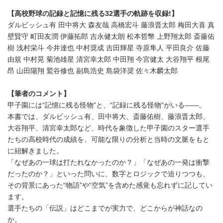
【高校野球の記録と記憶に残る32選手の軌跡を収録!】
ダルビッシュ有 田中将大 森友哉 高橋宏斗 藤浪晋太郎 梅田大喜 真
壁賢守 町田友潤 伊藤拓郎 吉永健太朗 松本哲幣 上野翔太郎 斎藤佑
樹 浅村栄斗 今井達也 中村奨成 吉田輝星 寺原隼人 平田良介 佐藤
由規 中村晃 菊池雄星 清宮幸太郎 中田翔 今宮健太 大谷翔平 根尾
昂 山田陽翔 鷲谷修也 副島浩史 島袋洋奨 佐々木麟太郎
【筆者のコメント】
甲子園には“記憶に残る怪物”と、“記録に残る怪物”がいる――。
本書では、ダルビッシュ有、田中将大、斎藤佑樹、藤浪晋太郎、
大谷翔平、清宮幸太郎など、時代を象徴した甲子園のスター選手
たちの高校時代の成績を、可能な限りの分析と当時の文脈をもと
に紐解きました。
「なぜあの一球は打たれなかったのか？」「なぜあの一発は衝撃
だったのか？」といった問いに、数字とロジックで迫りつつも、
その背景にあった“物語”や“空気”を含めた感覚も忘れずに記してい
ます。
選手たちの「伝説」はどこまでが実力で、どこからが神話なの
か。