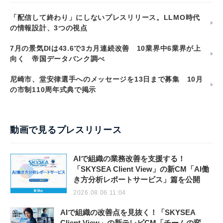
「配信して終わり」にしないプレスリリース。LLMO時代
の情報設計、3つの視点
7月の景気DIは43.6で3カ月連続改善 10業界中6業界が上
向く 帝国データバンク調べ
尼崎市、堂安律選手へのメッセージを13日まで募集 10月
の市制110周年式典で掲示
動画で見るプレスリリース
AIで組織の業務改善を支援する！
「SKYSEA Client View」の新CM「AI働
き方分析レポートサービス」篇を公開
2026.08.06 11:04
AIで組織の改善点を見抜く！「SKYSEA
Client View」の新テレビCM「チームの変