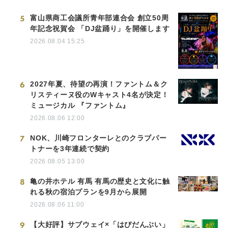
5
富山県商工会議所青年部連合会 創立50周
年記念祝賀会 「DJ盆踊り」を開催します
2026.08.04 15:25
6
2027年夏、待望の再演！ファントム＆ク
リスティーヌ役のWキャスト4名が決定！
ミュージカル 『ファントム』
2026.08.06 12:00
7
NOK、川崎フロンターレとのクラブパー
トナーを3年連続で契約
2026.08.05 13:00
8
亀の井ホテル 有馬 有馬の歴史と文化に触
れる秋の宿泊プランを9月から展開
2026.08.06 11:00
9
【大好評】サブウェイ×「はぴだんぶい」