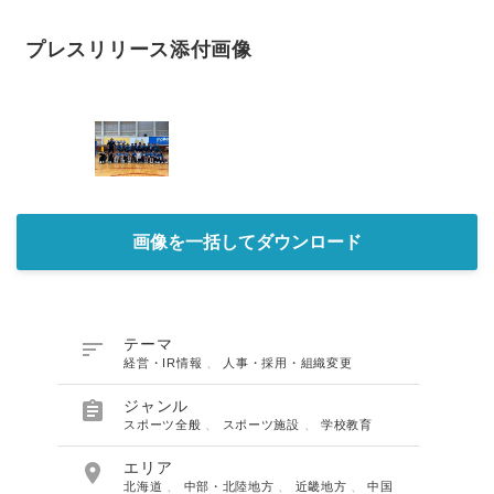
プレスリリース添付画像
画像を一括してダウンロード

テーマ
経営・IR情報
、
人事・採用・組織変更

ジャンル
スポーツ全般
、
スポーツ施設
、
学校教育

エリア
北海道
、
中部・北陸地方
、
近畿地方
、
中国