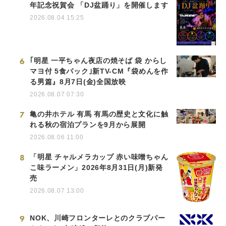
年記念祝賀会 「DJ盆踊り」を開催します
2026.08.04 15:25
6
｢明星 一平ちゃん夜店の焼そば 袋 からし
マヨ付 5食パック｣新TV-CM『袋めんを作
る男篇』8月7日(金)全国放映
2026.08.07 07:30
7
亀の井ホテル 有馬 有馬の歴史と文化に触
れる秋の宿泊プランを9月から展開
2026.08.06 11:00
8
「明星 チャルメラカップ 赤い味噌ちゃん
こ味ラーメン」2026年8月31日(月)新発
売
2026.08.07 13:00
9
NOK、川崎フロンターレとのクラブパー