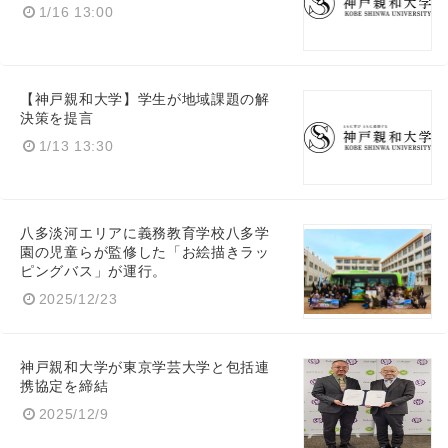
1/16 13:00
【神戸親和大学】学生が地域課題の解
決策を提言
1/13 13:30
八多淡河エリアに義務教育学校八多学
園の児童らが監修した「お絵描きラッ
ピングバス」が運行。
Japanese
2025/12/23
神戸親和大学が東京学芸大学と包括連
携協定を締結
English
2025/12/9