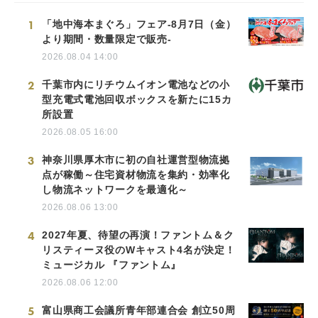
1
「地中海本まぐろ」フェア-8月7日（金）
より期間・数量限定で販売-
2026.08.04 14:00
2
千葉市内にリチウムイオン電池などの小
型充電式電池回収ボックスを新たに15カ
所設置
2026.08.05 16:00
3
神奈川県厚木市に初の自社運営型物流拠
点が稼働～住宅資材物流を集約・効率化
し物流ネットワークを最適化～
2026.08.06 13:00
4
2027年夏、待望の再演！ファントム＆ク
リスティーヌ役のWキャスト4名が決定！
ミュージカル 『ファントム』
2026.08.06 12:00
5
富山県商工会議所青年部連合会 創立50周