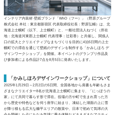
インテリア内装材·壁紙ブランド「WhO（フー）」（野原グループ
株式会社 本社：東京都新宿区 代表取締役社長：野原弘輔）は、北
海道上士幌町（以下、上士幌町）と、一般社団法人ねづく（所在
地：北海道河東郡上士幌町 代表理事：辻彩香）と共催し、関係人
口の拡大とクリエイティブなまちづくりを目的に4泊5日間の上士
幌町での滞在を通じて壁紙のデザインを制作する「かみしほろ デ
ザインワークショップ」を開催。本イベントのグランプリ作品及
び参加者による作品計7点を8月5日に発表いたします。
「かみしほろデザインワークショップ」について
2025年1月29日～2月2日の5日間、全国各地から肩書も年齢もさま
ざまなクリエイター8名が北海道上士幌町に集まり、「にっぽうの
家」にて共同で暮らす形で滞在。役場の方や町で生まれ育った方
から歴史や特色などを伺う座学に始まり、凍結した湖面の上に雪
が降り積もる広大な糠平エリアの散策や、日本で初めて気球の大
会を開催した点にちなみ気球に乗る体験などさまざまなアクティ