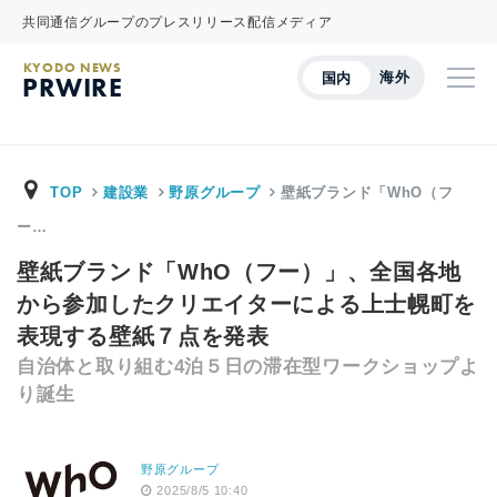
共同通信グループのプレスリリース配信メディア
KYODO NEWS
海外
国内
PRWIRE
TOP
建設業
野原グループ
壁紙ブランド「WhO（フ
ー…
壁紙ブランド「WhO（フー）」、全国各地
から参加したクリエイターによる上士幌町を
表現する壁紙７点を発表
自治体と取り組む4泊５日の滞在型ワークショップよ
り誕生
野原グループ
2025/8/5 10:40