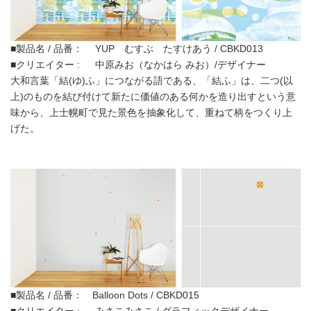
■製品名 / 品番： YUP むすぶ たすけあう / CBKD013
■クリエイター : 中原みお（なかはら みお）/デザイナー
大和言葉「結(ゆ)ふ」につながる語である、「結ふ」は、二つ(以
上)のものを結び付けて新たに価値のある何かを造り出すという意
味から、上士幌町で見た景色を抽象化して、重ねて柄をつくり上
げた。
■製品名 / 品番： Balloon Dots / CBKD015