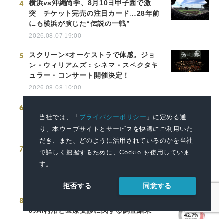
4
横浜vs沖縄尚学、8月10日甲子園で激
突 チケット完売の注目カード…28年前
にも横浜が演じた“伝説の一戦”
2026.08.07 19:00
5
スクリーン×オーケストラで体感。ジョ
ン・ウィリアムズ：シネマ・スペクタキ
ュラー・コンサート開催決定！
2026.08.08 10:00
6
亀の井ホテル 有馬 有馬の歴史と文化に触
れる秋の宿泊プランを9月から展開
当社では、「
プライバシーポリシー
」に定める通
り、本ウェブサイトとサービスを快適にご利用いた
2026.08.06 11:00
だき、また、どのように活用されているのかを当社
7
「明星 一平ちゃん夜店の焼そば 超特盛
で詳しく把握するために、Cookie を使用していま
からしマヨ2個付」2026年8月24日(月)新
す。
発売
2026.08.07 13:00
同意する
拒否する
8
全国の生活者と医師に聞く、風邪症状時
のAI利用と医療受診に関する調査結果