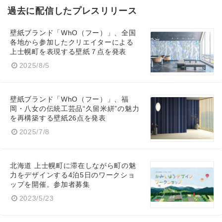
過去に配信したプレスリリース
壁紙ブランド「WhO（フー）」、全国
各地から参加したクリエイターによる
上士幌町を表現する壁紙７点を発表
2025/8/5
壁紙ブランド「WhO（フー）」、福
岡・八女の伝統工芸品“久留米絣”の魅力
を再構築する壁紙26点を発表
2025/7/8
北海道 上士幌町に滞在しながら町の魅
力をデザインする4泊5日のワークショ
ップを開催。参加者募集
2023/5/23