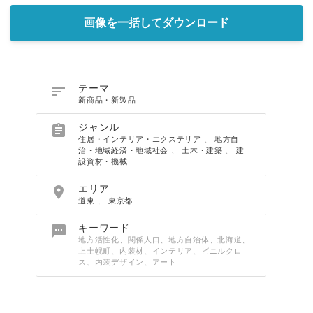
画像を一括してダウンロード

テーマ
新商品・新製品

ジャンル
住居・インテリア・エクステリア
、
地方自
治・地域経済・地域社会
、
土木・建築
、
建
設資材・機械

エリア
道東
、
東京都

キーワード
地方活性化、関係人口、地方自治体、北海道、
上士幌町、内装材、インテリア、ビニルクロ
ス、内装デザイン、アート