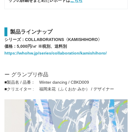
ップの詳細をまとめたレポートは
こちら
製品ラインナップ
シリーズ：
COLLABORATIONS
〈
KAMISHIHORO
〉
価格：
5,000
円
/
㎡ ※税別、送料別
https://whohw.jp/series/collaboration/kamishihoro/
ー グランプリ作品
■製品名 / 品番： Winter dancing / CBKD009
■クリエイター : 福岡未花（ふくおか みか） / デザイナー