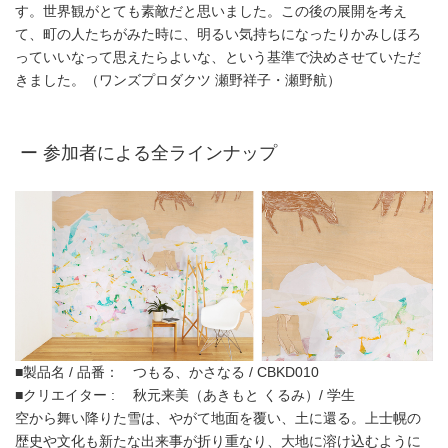
す。世界観がとても素敵だと思いました。この後の展開を考え
て、町の人たちがみた時に、明るい気持ちになったりかみしほろ
っていいなって思えたらよいな、という基準で決めさせていただ
きました。（ワンズプロダクツ 瀬野祥子・瀬野航）
ー 参加者による全ラインナップ
■製品名 / 品番： つもる、かさなる / CBKD010
■クリエイター : 秋元来美（あきもと くるみ）/ 学生
空から舞い降りた雪は、やがて地面を覆い、土に還る。上士幌の
歴史や文化も新たな出来事が折り重なり、大地に溶け込むように