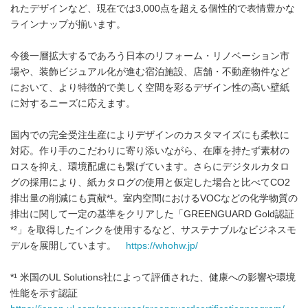
れたデザインなど、現在では3,000点を超える個性的で表情豊かな
ラインナップが揃います。
今後一層拡大するであろう日本のリフォーム・リノベーション市
場や、装飾ビジュアル化が進む宿泊施設、店舗・不動産物件など
において、より特徴的で美しく空間を彩るデザイン性の高い壁紙
に対するニーズに応えます。
国内での完全受注生産によりデザインのカスタマイズにも柔軟に
対応。作り手のこだわりに寄り添いながら、在庫を持たず素材の
ロスを抑え、環境配慮にも繋げています。さらにデジタルカタロ
グの採用により、紙カタログの使用と仮定した場合と比べてCO2
排出量の削減にも貢献*¹。室内空間におけるVOCなどの化学物質の
排出に関して一定の基準をクリアした「GREENGUARD Gold認証
*²」を取得したインクを使用するなど、サステナブルなビジネスモ
デルを展開しています。
https://whohw.jp/
*¹ 米国のUL Solutions社によって評価された、健康への影響や環境
性能を示す認証