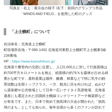
写真左・右上：展示会の様子 /右下：前回のグランプリ作品
「WINDS AND FIELD」を使用した町のグッズ
「上士幌町」について
自治体名：北海道上士幌町
町役場所在地：〒080-1492 北海道河東郡上士幌町字上士幌東3線
238番地
HP：
https://www.kamishihoro.jp/
北海道十勝管内の北部に位置し、人口5,000人に対して行政面積は
約700平方キロメートルを抱え、総面積の約76％を森林が占める緑
豊かな町です。基幹産業は畑作、酪農、林業などで特に乳牛の飼
育頭数は全国トップクラス。一方、観光に目を向ければ、ぬかび
ら源泉郷や公共牧場として日本一広いナイタイ高原牧場、北海道
遺産にも選定された旧国鉄士幌線コンクリートアーチ橋梁群など
が有名です。また、日本で初めて熱気球の大会が開かれた「熱気
球のまち」としても知られ、毎年全国から多くのファンが訪れて