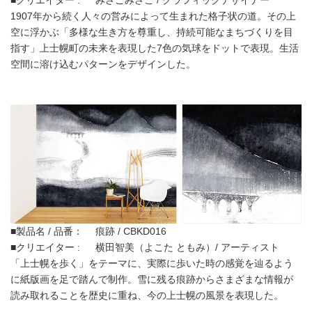
■クリエイター : みさこみさこ / グラフィックデザイナー
1907年から続く人々の営みによって生まれた格子状の道。その上
空に浮かぶ「多様な生き方を尊重し、持続可能なまちづくりを目
指す」上士幌町の未来を表現した7色の気球をドットで表現。生活
空間に溶け込むパターンをデザインした。
■製品名 / 品番： 痕跡 / CBKD016
■クリエイター : 横田智美（よこた ともみ）/ アーティスト
「上士幌を歩く」をテーマに、実際に歩いた時の感覚を辿るよう
に紙版画を足で踏んで制作。雪に残る痕跡からさまざまな情報が
読み取れることを歴史に重ね、今の上士幌の風景を表現した。