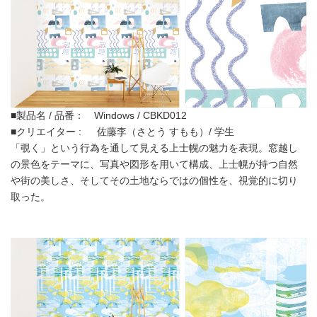
■製品名 / 品番： Windows / CBKD012
■クリエイター : 佐藤李（さとう すもも）/ 学生
「覗く」という行為を通して見える上士幌の魅力を表現。窓越し
の景色をテーマに、写真や図形を用いて構成、上士幌が持つ自然
や街の美しさ、そしてその土地ならではの個性を、視覚的に切り
取った。