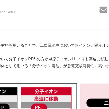
/22 14:00
子材料を用いることで、二次電池中において陰イオンと陽イオ
おいて分子イオンPF6-の方が単原子イオンLi+よりも高速に移
担体として用いる「分子イオン電池」が急速充放電特性に高い