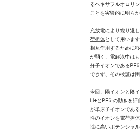
るヘキサフルオロリン
ことを実験的に明らか
充放電により繰り返し
荷担体
として用います
相互作用するために移
が弱く、電解液中はも
分子イオンであるPF
できず、その検証は困
今回、陽イオンと陰イ
Li+とPF6-の動き
が単原子イオンである
性のイオンを電荷担体
性に高いポテンシャル