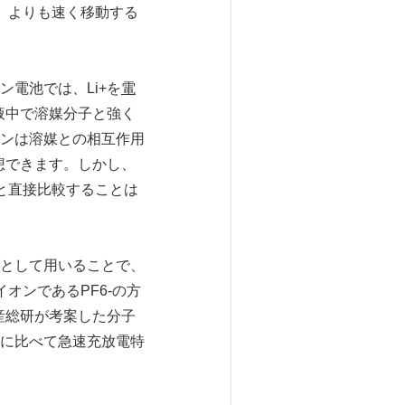
+）よりも速く移動する
電池では、Li+を
電
液中で溶媒分子と強く
ンは溶媒との相互作用
想できます。しかし、
+と直接比較することは
として用いることで、
オンであるPF6-の方
産総研が考案した分子
に比べて急速充放電特