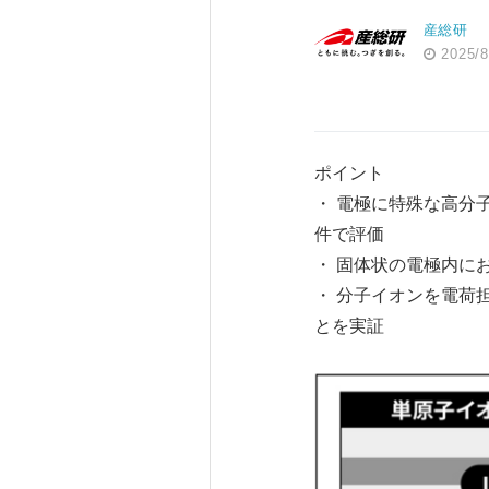
産総研
2025/8
ポイント
・ 電極に特殊な高分
件で評価
・ 固体状の電極内に
・ 分子イオンを電荷
とを実証