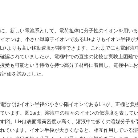
English
に、新しい電池系として、電荷担体に分子性のイオンを用いる
分子イオンは、小さい単原子イオンであるLi+よりもイオン半径
Li+よりも高い移動速度が期待できます。これまでにも電解液
確認されていましたが、電極中での直接の比較は実験上困難で
授受も可能という特徴を持つ高分子材料に着目し、電極中にお
比較評価を試みました。
電池ではイオン半径の小さい陽イオンであるLi+が、正極と負
ています。図1aは、溶液中の種々のイオンの伝導度を表していま
す[2]。Li+は表面電荷密度が高く、溶液中で多くの溶媒分子
れています。イオン半径が大きくなると、相互作用している溶