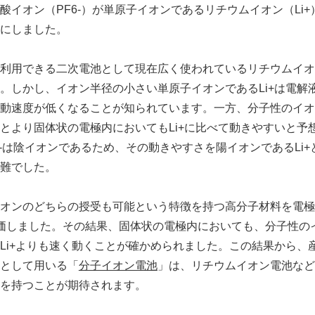
酸イオン（PF6-）が単原子イオンであるリチウムイオン（Li
にしました。
利用できる二次電池として現在広く使われているリチウムイオン
。しかし、イオン半径の小さい単原子イオンであるLi+は電解
動速度が低くなることが知られています。一方、分子性のイオ
とより固体状の電極内においてもLi+に比べて動きやすいと予
6-は陰イオンであるため、その動きやすさを陽イオンであるLi
難でした。
オンのどちらの授受も可能という特徴を持つ高分子材料を電極
を評価しました。その結果、固体状の電極内においても、分子性のイ
Li+よりも速く動くことが確かめられました。この結果から、
として用いる「
分子イオン電池
」は、リチウムイオン電池など
を持つことが期待されます。