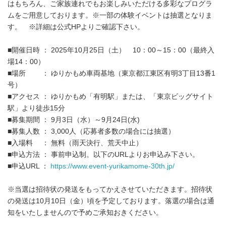
はもちろん、ご家族連れでもお楽しみいただける多彩なプログラ
ムをご用意しております。※一部の体験イベントは抽選となりま
す。 ※詳細は公式HPよりご確認下さい。
■開催日時 ： 2025年10月25日（土） 10：00～15：00（最終入
場14：00）
■場所 ： ゆりかもめ車両基地（東京都江東区有明3丁目13番1
号）
■アクセス ： ゆりかもめ「有明駅」または、「東京ビッグサイト
駅」より徒歩15分
■募集期間 ： 9月3日（水）～9月24日(水)
■募集人数 ： 3,000人（応募者多数の場合には抽選）
■入場料 ： 無料（雨天決行、荒天中止）
■申込方法 ： 事前申込制。以下のURLよりお申込み下さい。
■申込URL ：
https://www.event-yurikamome-30th.jp/
※当選は招待状の発送をもってかえさせていただきます。招待状
の発送は10月10日（金）頃を予定しております。落選の場合は通
知をいたしませんので予めご承知おきください。