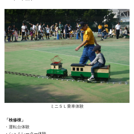
ミニＳＬ乗車体験
「検修棟」
・運転台体験
・シュミレーター体験