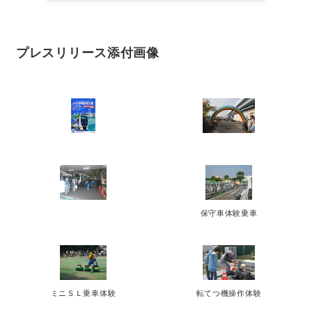
プレスリリース添付画像
保守車体験乗車
ミニＳＬ乗車体験
転てつ機操作体験