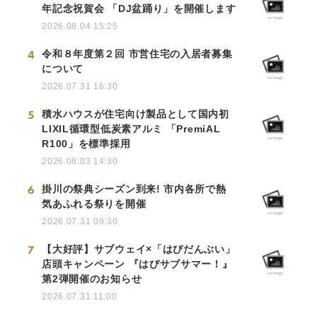
年記念祝賀会 「DJ盆踊り」を開催します
2026.08.04 15:25
4
令和８年度第２回 市営住宅の入居者募集
について
2026.07.31 16:30
5
積水ハウスが住宅向け製品として国内初
LIXIL循環型低炭素アルミ 「PremiAL
R100」を標準採用
2026.08.03 14:30
6
掛川の祭典シーズン到来! 市内各所で熱
気あふれる祭りを開催
2026.07.31 09:30
7
【大好評】サブウェイ×「はぴだんぶい」
店頭キャンペーン 『はぴサブサマー！』
第2弾開催のお知らせ
2026.07.31 11:00