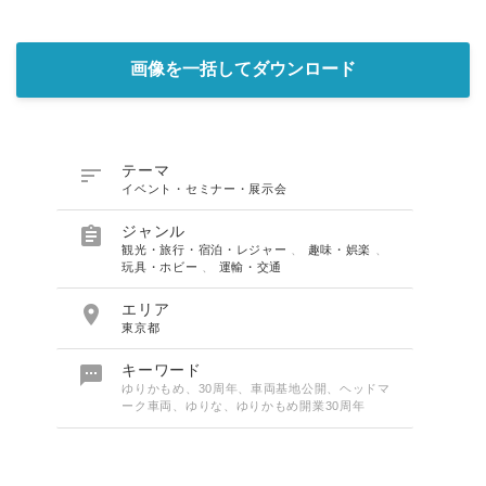
画像を一括してダウンロード

テーマ
イベント・セミナー・展示会

ジャンル
観光・旅行・宿泊・レジャー
、
趣味・娯楽
、
玩具・ホビー
、
運輸・交通

エリア
東京都

キーワード
ゆりかもめ、30周年、車両基地公開、ヘッドマ
ーク車両、ゆりな、ゆりかもめ開業30周年