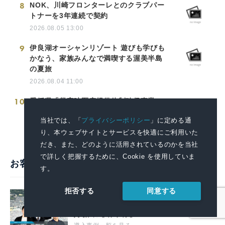
8
NOK、川崎フロンターレとのクラブパー
トナーを3年連続で契約
2026.08.05 13:00
9
伊良湖オーシャンリゾート 遊びも学びも
かなう、家族みんなで満喫する渥美半島
の夏旅
2026.08.04 11:00
10
愛媛県「災害時医療提供体制確保事業」
向け医療コンテナを納品
当社では、「
プライバシーポリシー
」に定める通
2026.03.19 14:00
り、本ウェブサイトとサービスを快適にご利用いた
だき、また、どのように活用されているのかを当社
で詳しく把握するために、Cookie を使用していま
お客様の声・活用事例
す。
同意する
拒否する
戦略的広報で堺の魅力を全国へ。プレ
スリリースを起点に広がる情報発信の
好循環【堺市様】