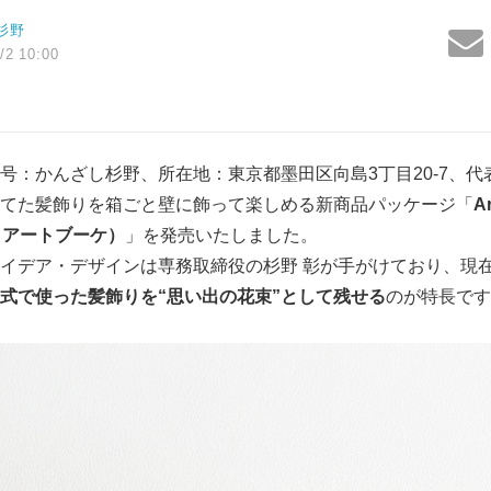
杉野
/2 10:00
号：かんざし杉野、所在地：東京都墨田区向島3丁目20-7、代
てた髪飾りを箱ごと壁に飾って楽しめる新商品パッケージ「
A
カ・アートブーケ）
」を発売いたしました。
イデア・デザインは専務取締役の杉野 彰が手がけており、現
式で使った髪飾りを“思い出の花束”として残せる
のが特長です