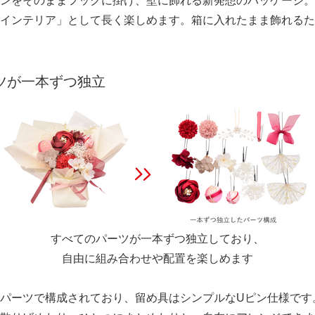
ンをそのままフックに掛け、壁に飾れる新発想のパッケージ。
インテリア」として長く楽しめます。箱に入れたまま飾れるた
English
ツが一本ずつ独立
すべてのパーツが一本ずつ独立しており、
自由に組み合わせや配置を楽しめます
パーツで構成されており、留め具はシンプルなUピン仕様です