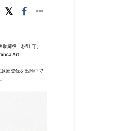
表取締役：杉野 守）
renca Art
在意匠登録を出願中で
。