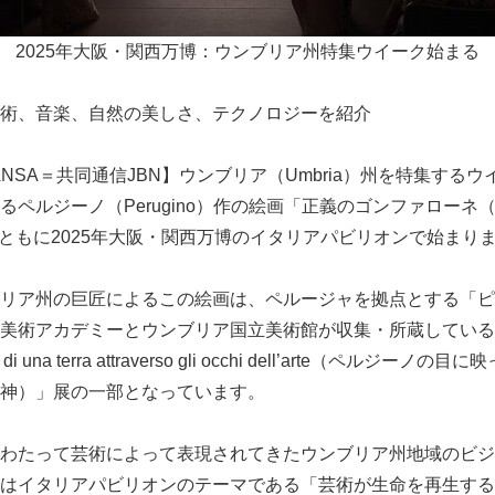
2025年大阪・関西万博：ウンブリア州特集ウイーク始まる
術、音楽、自然の美しさ、テクノロジーを紹介
日ANSA＝共同通信JBN】ウンブリア（Umbria）州を特集する
ルジーノ（Perugino）作の絵画「正義のゴンファローネ（Gonfal
の到着とともに2025年大阪・関西万博のイタリアパビリオンで始まり
リア州の巨匠によるこの絵画は、ペルージャを拠点とする「ピ
cci）」美術アカデミーとウンブリア国立美術館が収集・所蔵している「Umbri
pirito di una terra attraverso gli occhi dell’arte（ペ
神）」展の一部となっています。
わたって芸術によって表現されてきたウンブリア州地域のビジ
はイタリアパビリオンのテーマである「芸術が生命を再生する