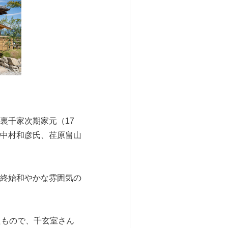
裏千家次期家元（17
中村和彦氏、荏原畠山
終始和やかな雰囲気の
たもので、千玄室さん