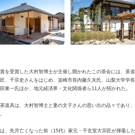
賞を受賞した大村智博士が主催し開かれたこの茶会には、茶道
匠、千宗史さんをはじめ、韮崎市長内藤久夫氏、山梨大学学長
田東一氏ほか、地元経済界・文化関係者ら11人が招かれた。
茶道具は、大村智博士と妻の文子さんの思い出の品々であり、
。
は、先月亡くなった前（15代）家元・千玄室大宗匠が揮毫し