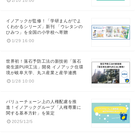
2/10 10:00
イノアックが監修！「学研まんがでよ
くわかるシリーズ」新刊 「ウレタンの
ひみつ」を全国の小学校へ寄贈
1/29 16:00
世界初！落石予防工法の新技術「落石
発生源PUR工法」開発 イノアック住環
境が岐阜大学、丸ス産業と産学連携
1/28 10:00
バリューチェーン上の人権配慮を推
進！イノアックグループ「人権尊重に
関する基本方針」を策定
2025/12/5