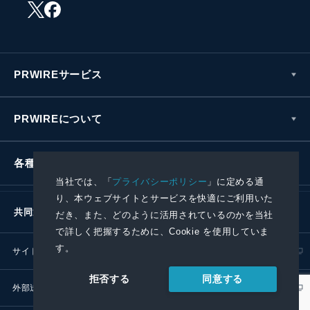
PRWIREサービス
PRWIREについて
各種お問い合わせ
当社では、「
プライバシーポリシー
」に定める通
り、本ウェブサイトとサービスを快適にご利用いた
共同通信社グループ
だき、また、どのように活用されているのかを当社
で詳しく把握するために、Cookie を使用していま
す。
サイトポリシー
プライバシーポリシー
同意する
拒否する
外部送信ポリシー
プレスリリース取扱基準