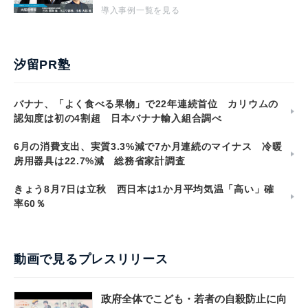
導入事例一覧を見る
汐留PR塾
バナナ、「よく食べる果物」で22年連続首位 カリウムの
認知度は初の4割超 日本バナナ輸入組合調べ
6月の消費支出、実質3.3%減で7か月連続のマイナス 冷暖
房用器具は22.7%減 総務省家計調査
きょう8月7日は立秋 西日本は1か月平均気温「高い」確
率60％
動画で見るプレスリリース
政府全体でこども・若者の自殺防止に向