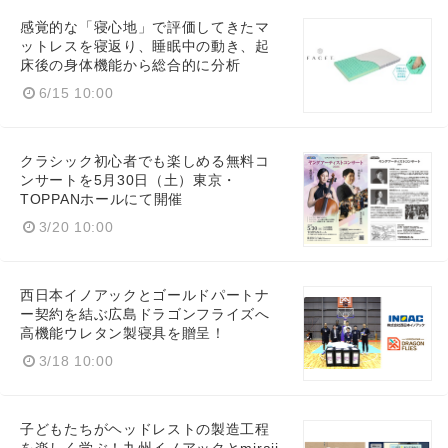
感覚的な「寝心地」で評価してきたマ
ットレスを寝返り、睡眠中の動き、起
床後の身体機能から総合的に分析
6/15 10:00
Japanese
クラシック初心者でも楽しめる無料コ
ンサートを5月30日（土）東京・
TOPPANホールにて開催
3/20 10:00
English
西日本イノアックとゴールドパートナ
ー契約を結ぶ広島ドラゴンフライズへ
高機能ウレタン製寝具を贈呈！
3/18 10:00
子どもたちがヘッドレストの製造工程