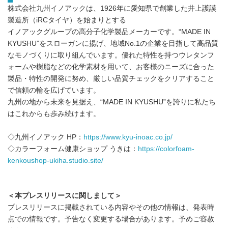
株式会社九州イノアックは、1926年に愛知県で創業した井上護謨
製造所（iRCタイヤ）を始まりとする
イノアックグループの高分子化学製品メーカーです。“MADE IN
KYUSHU”をスローガンに揚げ、地域No.1の企業を目指して高品質
なモノづくりに取り組んでいます。優れた特性を持つウレタンフ
ォームや樹脂などの化学素材を用いて、お客様のニーズに合った
製品・特性の開発に努め、厳しい品質チェックをクリアすること
で信頼の輪を広げています。
九州の地から未来を見据え、“MADE IN KYUSHU”を誇りに私たち
はこれからも歩み続けます。
◇九州イノアック HP：
https://www.kyu-inoac.co.jp/
◇カラーフォーム健康ショップ うきは：
https://colorfoam-
kenkoushop-ukiha.studio.site/
＜本プレスリリースに関しまして＞
プレスリリースに掲載されている内容やその他の情報は、発表時
点での情報です。予告なく変更する場合があります。予めご容赦