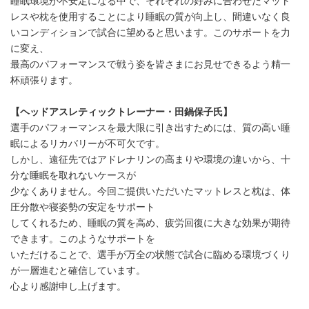
睡眠環境が不安定になる中で、それぞれの好みに合わせたマット
レスや枕を使用することにより睡眠の質が向上し、間違いなく良
いコンディションで試合に望めると思います。このサポートを力
に変え、
最高のパフォーマンスで戦う姿を皆さまにお見せできるよう精一
杯頑張ります。
【ヘッドアスレティックトレーナー・田鍋保子氏】
選手のパフォーマンスを最大限に引き出すためには、質の高い睡
眠によるリカバリーが不可欠です。
しかし、遠征先ではアドレナリンの高まりや環境の違いから、十
分な睡眠を取れないケースが
少なくありません。今回ご提供いただいたマットレスと枕は、体
圧分散や寝姿勢の安定をサポート
してくれるため、睡眠の質を高め、疲労回復に大きな効果が期待
できます。このようなサポートを
いただけることで、選手が万全の状態で試合に臨める環境づくり
が一層進むと確信しています。
心より感謝申し上げます。