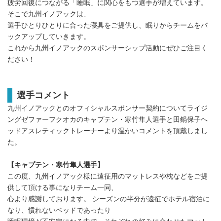
疲労回復につながる「睡眠」に関心をもつ選手が増えています。
そこで九州イノアックは、
選手ひとりひとりに合った寝具をご提供し、眠りからチームをバ
ックアップしていきます。
これから九州イノアックのスポンサーシップ活動にぜひご注目く
ださい！
選手コメント
九州イノアックとのオフィシャルスポンサー契約についてライジ
ングゼファーフクオカのキャプテン・寒竹隼人選手と田鍋保子ヘ
ッドアスレティックトレーナーより温かいコメントを頂戴しまし
た。
【キャプテン・寒竹隼人選手】
この度、九州イノアック様に遠征用のマットレスや枕などをご提
供して頂ける事になりチーム一同、
心より感謝しております。 シーズンの半分が遠征でホテル宿泊に
なり、慣れないベッドであったり