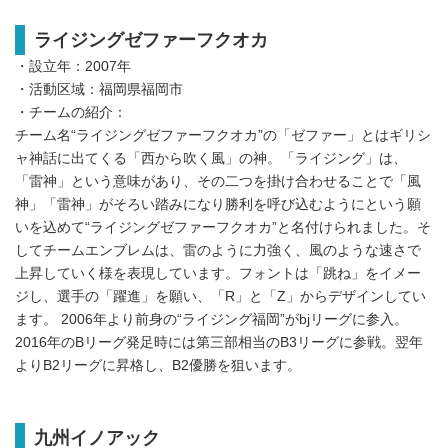
ライジングゼファーフクオカ
・設立年：2007年
・活動区域：福岡県福岡市
・チームの紹介：
チーム名“ライジングゼファーフクオカ”の「ゼファー」とはギリシ
ャ神話に出てくる「西から吹く風」の神。「ライジング」は、
「雷神」という意味があり、その二つを掛け合わせることで「風
神」「雷神」がそろい踏みになり勝利を呼び込むようにという願
いを込めて“ライジングゼファーフクオカ”と名付けられました。そ
してチームエンブレムは、雷のように力強く、風のような速さで
上昇していく様を表現しています。フォントは「跳ね」をイメー
ジし、選手の「躍進」を願い、「R」と「Z」からデザインしてい
ます。 2006年より前身の“ライジング福岡”がbjリーグに参入。
2016年のBリーグ発足時には第三部相当のB3リーグに参戦。翌年
よりB2リーグに昇格し、B2優勝を狙います。
九州イノアック