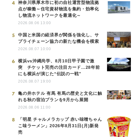
4
神奈川県厚木市に初の自社運営型物流拠
点が稼働～住宅資材物流を集約・効率化
し物流ネットワークを最適化～
2026.08.06 13:00
5
中国と米国の経済界が関係を強化し、サ
プライチェーン協力の新たな機会を模索
2026.08.07 10:00
6
横浜vs沖縄尚学、8月10日甲子園で激
突 チケット完売の注目カード…28年前
にも横浜が演じた“伝説の一戦”
2026.08.07 19:00
7
亀の井ホテル 有馬 有馬の歴史と文化に触
れる秋の宿泊プランを9月から展開
2026.08.06 11:00
8
「明星 チャルメラカップ 赤い味噌ちゃん
こ味ラーメン」2026年8月31日(月)新発
売