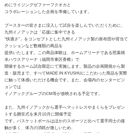
めにライジングゼファーフクオカと
コラボレーションした企画を準備しています。
ブースターの皆さまに没入して試合を楽しんでいただくために、
九州イノアックは「応援に集中できる
“快適さ”」をコンセプトとした九州イノアック製の座布団や背当て
クッションなど数種類の商品を
提供いたします。この商品体験は、ホームアリーナである照葉積
水ハウスアリーナ（福岡市東区香椎）で
開催するホーム試合限定にて実施します。製品の企画開発から製
造・販売まで、すべてMADE IN KYUSHUにこだわった商品を実際
に触って体感いただける機会です。また、会場内のセンタービジ
ョンでは
イノアックグループのCM等が放映される予定です。
また、九州イノアックから選手へマットレスやまくらをプレゼン
トする贈呈式を来月10月に開催予定
です。バスケットボールはほかのスポーツと比べて選手同士の接
触が多く、体力の消耗が激しいため、