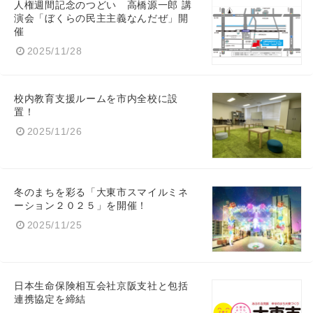
人権週間記念のつどい 高橋源一郎 講
演会「ぼくらの民主主義なんだぜ」開
催
2025/11/28
English
校内教育支援ルームを市内全校に設
置！
2025/11/26
冬のまちを彩る「大東市スマイルミネ
ーション２０２５」を開催！
2025/11/25
日本生命保険相互会社京阪支社と包括
連携協定を締結