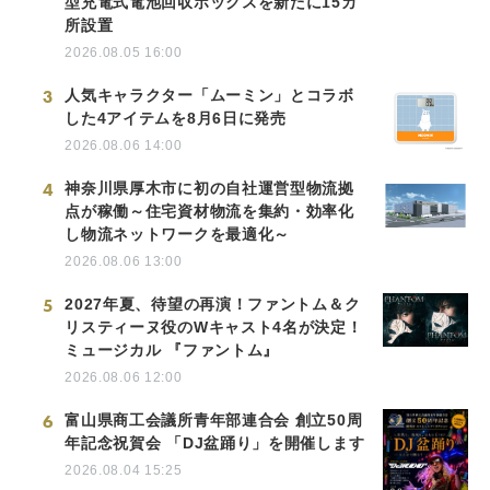
型充電式電池回収ボックスを新たに15カ
所設置
2026.08.05 16:00
3
人気キャラクター「ムーミン」とコラボ
した4アイテムを8月6日に発売
2026.08.06 14:00
4
神奈川県厚木市に初の自社運営型物流拠
点が稼働～住宅資材物流を集約・効率化
し物流ネットワークを最適化～
2026.08.06 13:00
5
2027年夏、待望の再演！ファントム＆ク
リスティーヌ役のWキャスト4名が決定！
ミュージカル 『ファントム』
2026.08.06 12:00
6
富山県商工会議所青年部連合会 創立50周
年記念祝賀会 「DJ盆踊り」を開催します
2026.08.04 15:25