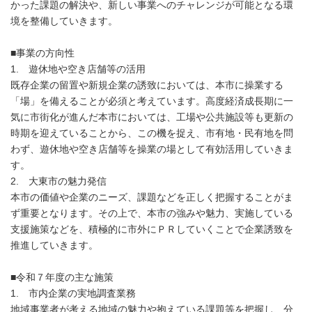
かった課題の解決や、新しい事業へのチャレンジが可能となる環
境を整備していきます。
■事業の方向性
1. 遊休地や空き店舗等の活用
既存企業の留置や新規企業の誘致においては、本市に操業する
「場」を備えることが必須と考えています。高度経済成長期に一
気に市街化が進んだ本市においては、工場や公共施設等も更新の
時期を迎えていることから、この機を捉え、市有地・民有地を問
わず、遊休地や空き店舗等を操業の場として有効活用していきま
す。
2. 大東市の魅力発信
本市の価値や企業のニーズ、課題などを正しく把握することがま
ず重要となります。その上で、本市の強みや魅力、実施している
支援施策などを、積極的に市外にＰＲしていくことで企業誘致を
推進していきます。
■令和７年度の主な施策
1. 市内企業の実地調査業務
地域事業者が考える地域の魅力や抱えている課題等を把握し、分