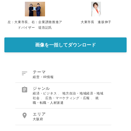
左：大東市長、右：企業誘致推進ア
大東市長 逢坂伸子
ドバイザー 堤浩記氏
画像を一括してダウンロード

テーマ
経営・IR情報

ジャンル
経済・ビジネス
、
地方自治・地域経済・地域
社会
、
広告・マーケティング・広報
、
就
職・転職・人材派遣

エリア
大阪府