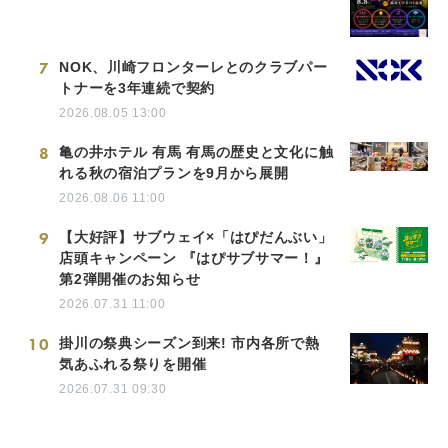
7
NOK、川崎フロンターレとのクラブパー
トナーを3年連続で契約
2026.08.05 13:00
8
亀の井ホテル 有馬 有馬の歴史と文化に触
れる秋の宿泊プランを9月から展開
2026.08.06 11:00
9
【大好評】サブウェイ×「はぴだんぶい」
店頭キャンペーン 『はぴサブサマー！』
第2弾開催のお知らせ
2026.07.31 11:00
10
掛川の祭典シーズン到来! 市内各所で熱
気あふれる祭りを開催
2026.07.31 09:30