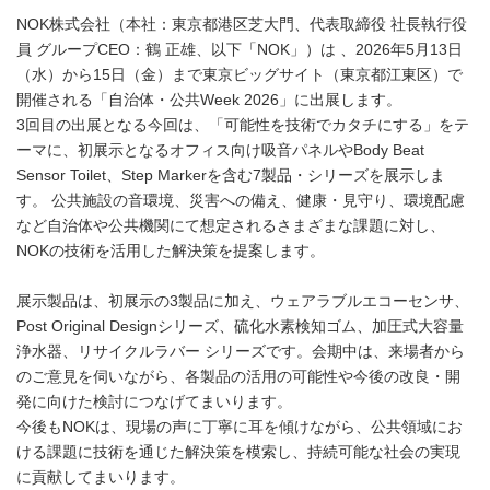
NOK株式会社（本社：東京都港区芝大門、代表取締役 社長執行役
員 グループCEO：鶴 正雄、以下「NOK」）は 、2026年5月13日
（水）から15日（金）まで東京ビッグサイト（東京都江東区）で
開催される「自治体・公共Week 2026」に出展します。
3回目の出展となる今回は、「可能性を技術でカタチにする」をテ
ーマに、初展示となるオフィス向け吸音パネルやBody Beat
Sensor Toilet、Step Markerを含む7製品・シリーズを展示しま
す。 公共施設の音環境、災害への備え、健康・見守り、環境配慮
など自治体や公共機関にて想定されるさまざまな課題に対し、
NOKの技術を活用した解決策を提案します。
展示製品は、初展示の3製品に加え、ウェアラブルエコーセンサ、
Post Original Designシリーズ、硫化水素検知ゴム、加圧式大容量
浄水器、リサイクルラバー シリーズです。会期中は、来場者から
のご意見を伺いながら、各製品の活用の可能性や今後の改良・開
発に向けた検討につなげてまいります。
今後もNOKは、現場の声に丁寧に耳を傾けながら、公共領域にお
ける課題に技術を通じた解決策を模索し、持続可能な社会の実現
に貢献してまいります。