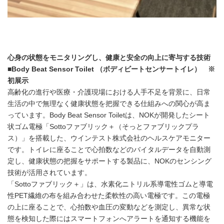
心身の状態をモニタリングし、健康と安全の向上に寄与する技術
■Body Beat Sensor Toilet （ボディビートセンサートイレ） ※
初展示
高齢化の進行や医療・介護現場における人手不足を背景に、日常
生活の中で無理なく健康状態を把握できる仕組みへの関心が高ま
っています。Body Beat Sensor Toiletは、NOKが開発したシート
状ゴム電極「Sottoファブリック＋（そっとファブリックプラ
ス）」を搭載した、ウインテスト株式会社のヘルスケアモニター
です。トイレに座ることで心拍数などのバイタルデータを自動測
定し、健康状態の把握をサポートする製品に、NOKのセンシング
技術が活用されています。
「Sottoファブリック＋」は、水素化ニトリル系導電性ゴムと導電
性PET繊維の布を組み合わせた柔軟性の高い電極です。この電極
の上に座ることで、心拍数や血圧の変動などを測定し、異常な状
態を検知した際にはスマートフォンへアラートを通知する機能を