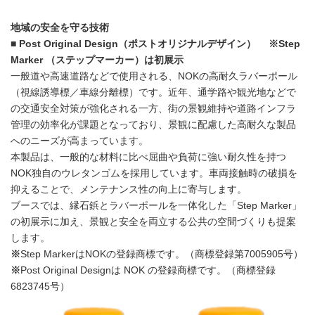
地域の安全を守る技術
■ Post Original Design（ポストオリジナルデザイン） ※Step
Marker （ステップマーカー）は初展示
一般道や高速道路などで使用される、NOKの高耐久ラバーポール
（視線誘導標／車線分離標）です。近年、通学路や観光地などで
の交通安全対策が強化される一方、街の景観維持や道路インフラ
管理の効率化が課題となっており、景観に配慮した高耐久な製品
へのニーズが高まっています。
本製品は、一般的な材料に比べ屈曲や負荷に強い耐久性を持つ
NOK独自のウレタンゴムを採用しています。車両接触時の破損を
抑えることで、メンテナンス性の向上に寄与します。
ブースでは、縁石鋲とラバーポールを一体化した「Step Marker」
の初展示に加え、景観と安全を両立する公共の空間づくりも提案
します。
※
Step MarkerはNOKの登録商標です。（商標登録第7005905号）
※
Post Original Designは NOK の登録商標です。（商標登録
6823745号）