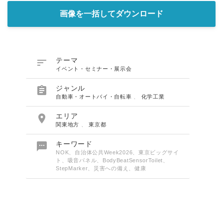
画像を一括してダウンロード

テーマ
イベント・セミナー・展示会

ジャンル
自動車・オートバイ・自転車
、
化学工業

エリア
関東地方
、
東京都

キーワード
NOK、自治体公共Week2026、東京ビッグサイ
ト、吸音パネル、BodyBeatSensorToilet、
StepMarker、災害への備え、健康