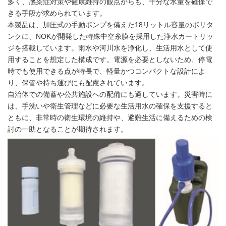
多く、感染症対策や健康維持の観点からも、十分な水量を確保で
きる手段が求められています。
本製品は、加圧式の手動ポンプを備えた18リットル容量のポリタ
ンクに、NOKが開発した特殊中空糸膜を採用した浄水カートリッ
ジを搭載しています。雨水や河川水を浄化し、生活用水として使
用することを想定した構成です。電源を必要としないため、停電
時でも使用できる点が特長で、軽量かつコンパクトな設計によ
り、保管や持ち運びにも配慮されています。
自治体での備蓄や公共施設への配備にも適しています。災害時に
は、手洗いや衛生管理などに必要な生活用水の確保を支援すると
ともに、非常時の衛生環境の維持や、避難生活に備えるための検
討の一助となることが期待されます。
Japanese