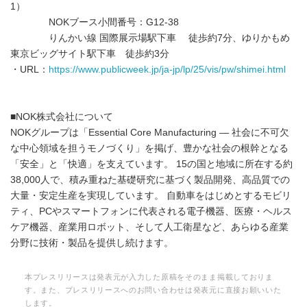
1）
NOKブース小間番号：G12-38
りんかい線 国際展示場駅下車 徒歩約7分、ゆりかもめ
東京ビッグサイト駅下車 徒歩約3分
・URL：
https://www.publicweek.jp/ja-jp/lp/25/vis/pw/shimei.html
■NOK株式会社について
NOKグループは「Essential Core Manufacturing ― 社会に不可欠
な中心領域を担うモノづくり」を掲げ、豊かな社会の根幹となる
「安全」と「快適」を支えています。 15の国と地域に所在する約
38,000人で、積み重ねた基礎研究に基づく製品開発、高品質での
大量・安定生産を実現しています。 自動車をはじめとするモビリ
ティ、PCやスマートフォンに代表される電子機器、医療・ヘルス
ケア機器、産業用ロボット、そして人工衛星など、あらゆる産業
分野に技術・製品を提供し続けます。
本プレスリリースは発表元が入力した原稿をそのまま掲載しておりま
す。また、プレスリリースへのお問い合わせは発表元に直接お願いいた
します。