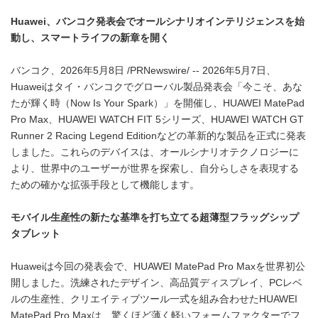
Huawei、バンコク発表会でオールシナリオインテリジェンスを始
動し、スマートライフの新章を開く
バンコク、2026年5月8日 /PRNewswire/ -- 2026年5月7日、
Huaweiはタイ・バンコクでグローバル製品発表会「今こそ、あな
たが輝く時（Now Is Your Spark）」を開催し、HUAWEI MatePad
Pro Max、HUAWEI WATCH FIT 5シリーズ、HUAWEI WATCH GT
Runner 2 Racing Legend Editionなどの革新的な製品を正式に発表
しました。これらのデバイスは、オールシナリオテクノロジーに
より、世界中のユーザーが世界を探索し、自分らしさを表現する
ための確かな拡張手段として機能します。
モバイル生産性の新たな基準を打ち立てる超薄型フラッグシップ
タブレット
Huaweiは今回の発表会で、HUAWEI MatePad Pro Maxを世界初公
開しました。洗練されたデザイン、高品質ディスプレイ、PCレベ
ルの生産性、クリエイティブツール一式を組み合わせたHUAWEI
MatePad Pro Maxは、驚くほど薄く軽いフォームファクターでフ