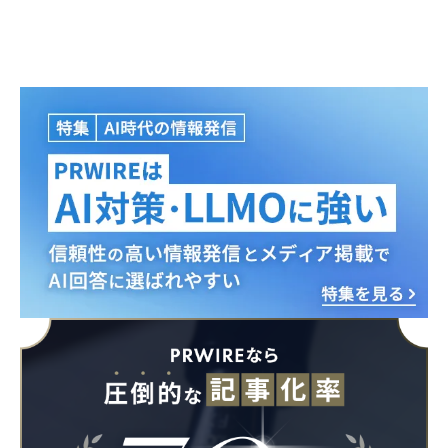
Japanese
English