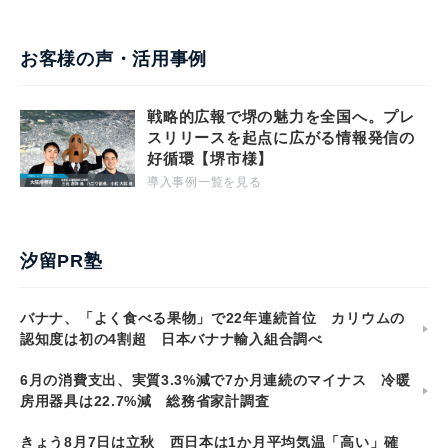
お客様の声・活用事例
戦略的広報で堺の魅力を全国へ。プレ
スリリースを起点に広がる情報発信の
好循環【堺市様】
導入事例一覧を見る
汐留PR塾
バナナ、「よく食べる果物」で22年連続首位 カリウムの
認知度は初の4割超 日本バナナ輸入組合調べ
6月の消費支出、実質3.3%減で7か月連続のマイナス 冷暖
房用器具は22.7%減 総務省家計調査
きょう8月7日は立秋 西日本は1か月平均気温「高い」確