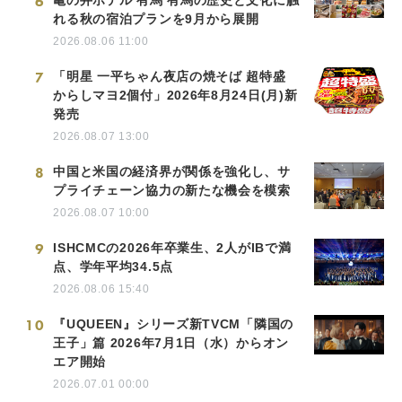
6
れる秋の宿泊プランを9月から展開
2026.08.06 11:00
7
「明星 一平ちゃん夜店の焼そば 超特盛
からしマヨ2個付」2026年8月24日(月)新
発売
2026.08.07 13:00
8
中国と米国の経済界が関係を強化し、サ
プライチェーン協力の新たな機会を模索
2026.08.07 10:00
9
ISHCMCの2026年卒業生、2人がIBで満
点、学年平均34.5点
2026.08.06 15:40
10
『UQUEEN』シリーズ新TVCM「隣国の
王子」篇 2026年7月1日（水）からオン
エア開始
2026.07.01 00:00