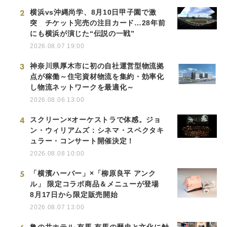
2
横浜vs沖縄尚学、8月10日甲子園で激
突 チケット完売の注目カード…28年前
にも横浜が演じた“伝説の一戦”
2026.08.07 19:00
3
神奈川県厚木市に初の自社運営型物流拠
点が稼働～住宅資材物流を集約・効率化
し物流ネットワークを最適化～
2026.08.06 13:00
4
スクリーン×オーケストラで体感。ジョ
ン・ウィリアムズ：シネマ・スペクタキ
ュラー・コンサート開催決定！
2026.08.08 10:00
5
「横濱ハーバー」×「柳原良平 アンク
ル」 限定コラボ商品＆メニューが登場
8月17日から限定販売開始
2026.08.07 13:00
亀の井ホテル 有馬 有馬の歴史と文化に触