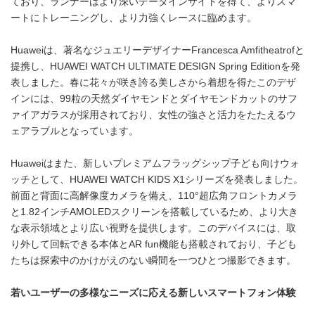
ており、ランナーはより深いデータインサイトを得て、よりスマ
ートにトレーニングし、より力強くレースに臨めます。
Huaweiは、著名なジュエリーデザイナーFrancesca Amfitheatrofと
提携し、HUAWEI WATCH ULTIMATE DESIGN Spring Editionを発
表しました。春に花々が咲き誇る美しさから着想を得たこのデザ
インには、99粒の天然ダイヤモンドとダイヤモンドカットのサフ
ァイアガラスが採用されており、女性の強さと活力をたたえるウ
ェアラブルとなっています。
Huaweiはまた、新しいプレミアムフラッグシップ子ども向けウォ
ッチとして、HUAWEI WATCH KIDS X1シリーズを発表しました。
前面と背面に高解像度カメラを備え、110°超広角フロントカメラ
と1.82インチAMOLEDスクリーンを搭載しているため、より大き
な表示領域とより広い視野を提供します。このデバイスには、取
り外して回転できる本体とAR fun機能も搭載されており、子ども
たちは探索中のかけがえのない瞬間を一つひとつ撮影できます。
若いユーザーの多様なニーズに応える新しいスマートフォン体験