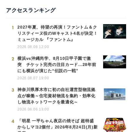
アクセスランキング
1
2027年夏、待望の再演！ファントム＆ク
リスティーヌ役のWキャスト4名が決定！
ミュージカル 『ファントム』
2026.08.06 12:00
2
横浜vs沖縄尚学、8月10日甲子園で激
突 チケット完売の注目カード…28年前
にも横浜が演じた“伝説の一戦”
2026.08.07 19:00
3
神奈川県厚木市に初の自社運営型物流拠
点が稼働～住宅資材物流を集約・効率化
し物流ネットワークを最適化～
2026.08.06 13:00
4
「明星 一平ちゃん夜店の焼そば 超特盛
からしマヨ2個付」2026年8月24日(月)新