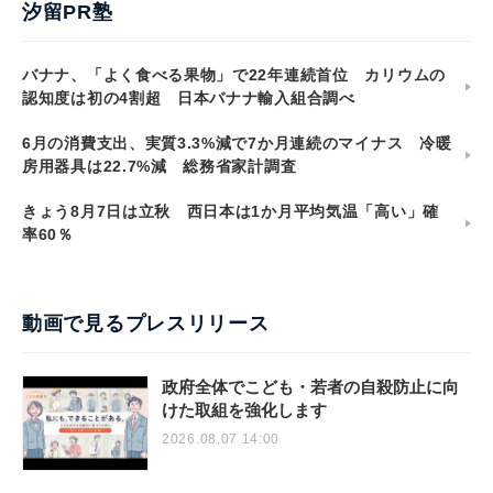
汐留PR塾
バナナ、「よく食べる果物」で22年連続首位 カリウムの
認知度は初の4割超 日本バナナ輸入組合調べ
6月の消費支出、実質3.3%減で7か月連続のマイナス 冷暖
房用器具は22.7%減 総務省家計調査
きょう8月7日は立秋 西日本は1か月平均気温「高い」確
率60％
動画で見るプレスリリース
政府全体でこども・若者の自殺防止に向
けた取組を強化します
2026.08.07 14:00