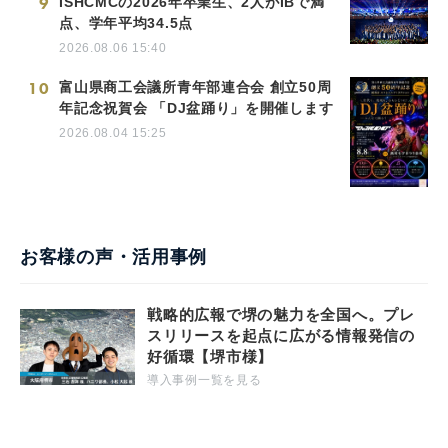
9
ISHCMCの2026年卒業生、2人がIBで満
点、学年平均34.5点
2026.08.06 15:40
10
富山県商工会議所青年部連合会 創立50周
年記念祝賀会 「DJ盆踊り」を開催します
2026.08.04 15:25
お客様の声・活用事例
戦略的広報で堺の魅力を全国へ。プレ
スリリースを起点に広がる情報発信の
好循環【堺市様】
導入事例一覧を見る