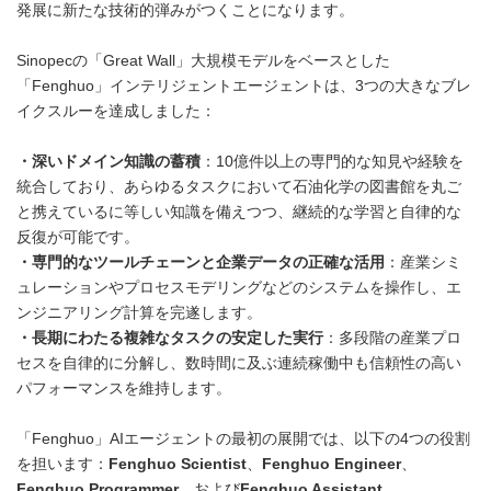
発展に新たな技術的弾みがつくことになります。
Sinopecの「Great Wall」大規模モデルをベースとした
「Fenghuo」インテリジェントエージェントは、3つの大きなブレ
イクスルーを達成しました：
・深いドメイン知識の蓄積
：10億件以上の専門的な知見や経験を
統合しており、あらゆるタスクにおいて石油化学の図書館を丸ご
と携えているに等しい知識を備えつつ、継続的な学習と自律的な
反復が可能です。
・専門的なツールチェーンと企業データの正確な活用
：産業シミ
ュレーションやプロセスモデリングなどのシステムを操作し、エ
ンジニアリング計算を完遂します。
・長期にわたる複雑なタスクの安定した実行
：多段階の産業プロ
セスを自律的に分解し、数時間に及ぶ連続稼働中も信頼性の高い
パフォーマンスを維持します。
「Fenghuo」AIエージェントの最初の展開では、以下の4つの役割
を担います：
Fenghuo Scientist
、
Fenghuo Engineer
、
Fenghuo Programmer
、および
Fenghuo Assistant
。