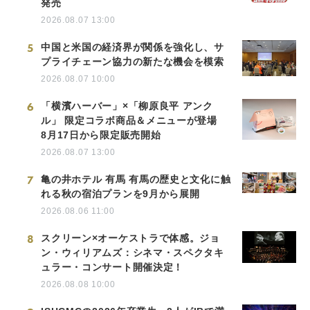
発売
2026.08.07 13:00
5
中国と米国の経済界が関係を強化し、サ
プライチェーン協力の新たな機会を模索
2026.08.07 10:00
6
「横濱ハーバー」×「柳原良平 アンク
ル」 限定コラボ商品＆メニューが登場
8月17日から限定販売開始
2026.08.07 13:00
7
亀の井ホテル 有馬 有馬の歴史と文化に触
れる秋の宿泊プランを9月から展開
2026.08.06 11:00
8
スクリーン×オーケストラで体感。ジョ
ン・ウィリアムズ：シネマ・スペクタキ
ュラー・コンサート開催決定！
2026.08.08 10:00