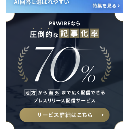
Japanese
English