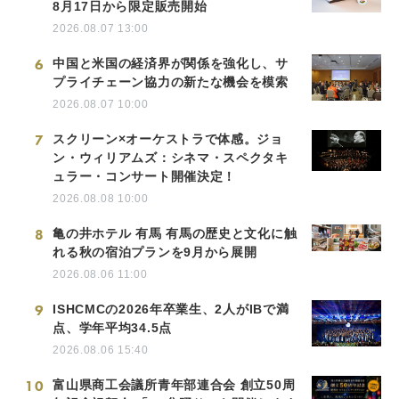
8月17日から限定販売開始
2026.08.07 13:00
6
中国と米国の経済界が関係を強化し、サ
プライチェーン協力の新たな機会を模索
2026.08.07 10:00
7
スクリーン×オーケストラで体感。ジョ
ン・ウィリアムズ：シネマ・スペクタキ
ュラー・コンサート開催決定！
2026.08.08 10:00
8
亀の井ホテル 有馬 有馬の歴史と文化に触
れる秋の宿泊プランを9月から展開
2026.08.06 11:00
9
ISHCMCの2026年卒業生、2人がIBで満
点、学年平均34.5点
2026.08.06 15:40
10
富山県商工会議所青年部連合会 創立50周