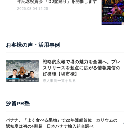
年記念祝賀会 「DJ盆踊り」を開催します
2026.08.04 15:25
お客様の声・活用事例
戦略的広報で堺の魅力を全国へ。プレ
スリリースを起点に広がる情報発信の
好循環【堺市様】
導入事例一覧を見る
汐留PR塾
バナナ、「よく食べる果物」で22年連続首位 カリウムの
認知度は初の4割超 日本バナナ輸入組合調べ