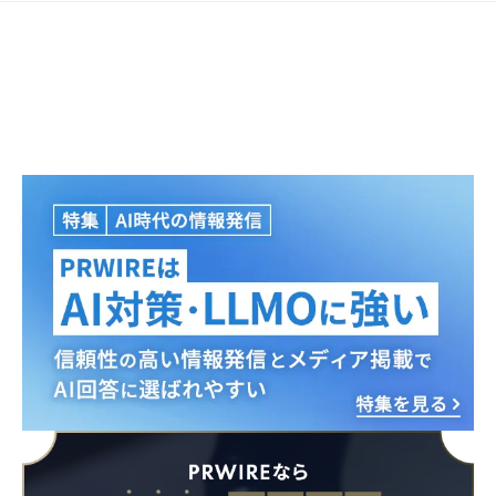
Japanese
English