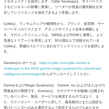
トセキュリティを提供します。Cyble Saratogaは、サイバーリス
クをビジネスへの影響に変換し、リーダーが投資の優先順位を決
定してレジリエンスを強化できるよう支援します。
Cybleは、ランサムウェアや脆弱性から、ブランド、経営陣、サー
ドパーティのリスクまで、アタックサーフェス全体を網羅しま
す。そのインテリジェンスは、SIEMおよびSOARと連携し、より
迅速なトリアージを実現します。50カ国以上で信頼されている
Cybleは、脅威のスピードに合わせてインテリジェンスを提供しま
す。
Gartnerのレポートは、
https://cyble.com/cyble-named-a-
challenger-in-the-2026-gartner-magic-quadrant-for-cyberthreat-
intelligence-technologies/
からダウンロードしてください
GartnerおよびMagic Quadrantは、Gartner, Inc.および/またはその
関連会社の商標です。Gartnerは、そのリサーチ出版物に記載され
ているベンダー、製品、サービスを推奨するものではなく、ま
た、テクノロジー・ユーザーに対して、最高格付けまたは指定を
受けたベンダーのみを選択するよう助言するものでもありませ