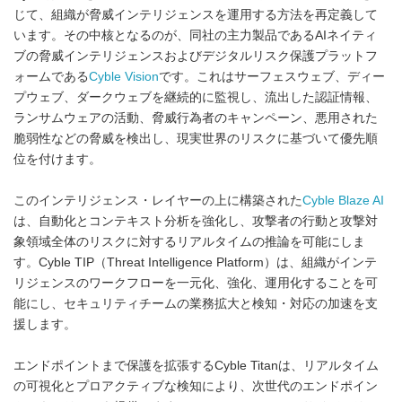
じて、組織が脅威インテリジェンスを運用する方法を再定義して
います。その中核となるのが、同社の主力製品であるAIネイティ
ブの脅威インテリジェンスおよびデジタルリスク保護プラットフ
ォームである
Cyble Vision
です。これはサーフェスウェブ、ディー
プウェブ、ダークウェブを継続的に監視し、流出した認証情報、
ランサムウェアの活動、脅威行為者のキャンペーン、悪用された
脆弱性などの脅威を検出し、現実世界のリスクに基づいて優先順
位を付けます。
このインテリジェンス・レイヤーの上に構築された
Cyble Blaze AI
は、自動化とコンテキスト分析を強化し、攻撃者の行動と攻撃対
象領域全体のリスクに対するリアルタイムの推論を可能にしま
す。Cyble TIP（Threat Intelligence Platform）は、組織がインテ
リジェンスのワークフローを一元化、強化、運用化することを可
能にし、セキュリティチームの業務拡大と検知・対応の加速を支
援します。
エンドポイントまで保護を拡張するCyble Titanは、リアルタイム
の可視化とプロアクティブな検知により、次世代のエンドポイン