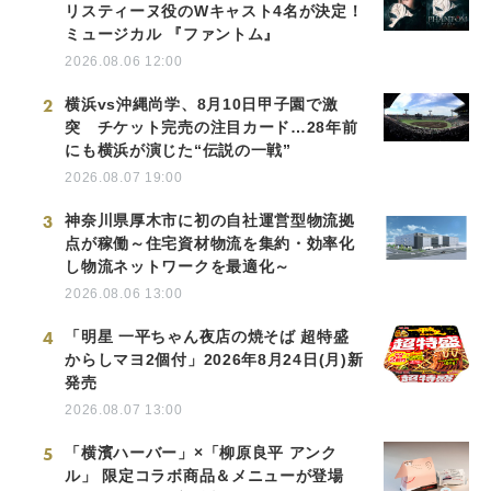
リスティーヌ役のWキャスト4名が決定！
ミュージカル 『ファントム』
2026.08.06 12:00
2
横浜vs沖縄尚学、8月10日甲子園で激
突 チケット完売の注目カード…28年前
にも横浜が演じた“伝説の一戦”
2026.08.07 19:00
3
神奈川県厚木市に初の自社運営型物流拠
点が稼働～住宅資材物流を集約・効率化
し物流ネットワークを最適化～
2026.08.06 13:00
4
「明星 一平ちゃん夜店の焼そば 超特盛
からしマヨ2個付」2026年8月24日(月)新
発売
2026.08.07 13:00
5
「横濱ハーバー」×「柳原良平 アンク
ル」 限定コラボ商品＆メニューが登場