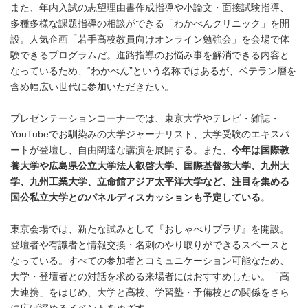
また、年内入試の志望理由書作成指導や小論文・面接試験指導、
多種多様な課題指導の相談ができる「わかべんクリニック」を開
設。人気企画「若手高校教員向けオンライン勉強会」を会場で体
験できるプログラムだ。進路指導のお悩み事を解消できる内容と
なっているため、“わかべん”という名称ではあるが、ベテラン層を
含め幅広い世代に参加いただきたい。
プレゼンテーションコーナーでは、東京大学やテレビ・雑誌・
YouTubeでお馴染みの大学ジャーナリスト、大学受験のエキスパ
ートが登壇し、自由闊達な講演を展開する。また、
今年は国際教
養大学や広島県公立大学法人叡啓大学、国際基督教大学、九州大
学、九州工業大学、立命館アジア太平洋大学など、注目を集める
国公私立大学とのパネルディスカッションも予定している
。
東京会場では、新たな試みとして『おしゃべりプラザ』を開設。
登壇者や有識者と情報交換・名刺のやり取りができるスペースと
なっている。すべての参加者とコミュニケーション可能なため、
大学・登壇者との対話を求める来場者にはおすすめしたい。「高
大連携」をはじめ、大学と高校、学習塾・予備校との関係をさら