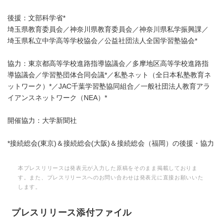
後援：文部科学省*
埼玉県教育委員会／神奈川県教育委員会／神奈川県私学振興課／
埼玉県私立中学高等学校協会／公益社団法人全国学習塾協会*
協力：東京都高等学校進路指導協議会／多摩地区高等学校進路指
導協議会／学習塾団体合同会議*／私塾ネット（全日本私塾教育ネ
ットワーク）*／JAC千葉学習塾協同組合／⼀般社団法⼈教育アラ
イアンスネットワーク（NEA）*
開催協力：大学新聞社
*接続総会(東京)＆接続総会(大阪)＆接続総会（福岡）の後援・協力
本プレスリリースは発表元が入力した原稿をそのまま掲載しておりま
す。また、プレスリリースへのお問い合わせは発表元に直接お願いいた
します。
プレスリリース添付ファイル