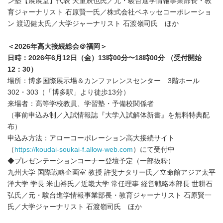
ン塾【展展堂】代表 天童辰也氏／元・駿台進学情報事業部長・教
育ジャーナリスト 石原賢一氏／株式会社ベネッセコーポレーショ
ン 渡辺健太氏／大学ジャーナリスト 石渡嶺司氏 ほか
＜2026年高大接続総会＠福岡＞
日時：2026年6月12日（金）13時00分〜18時00分 （受付開始
12：30）
場所：博多国際展示場＆カンファレンスセンター 3階ホール
302・303（「博多駅」より徒歩13分）
来場者：高等学校教員、学習塾・予備校関係者
（事前申込み制／入試情報誌『大学入試解体新書』を無料特典配
布）
申込み方法：アローコーポレーション高大接続サイト
（
https://koudai-soukai-f.allow-web.com
）にて受付中
◆プレゼンテーションコーナー登壇予定（一部抜粋）
九州大学 国際戦略企画室 教授 許斐ナタリー氏／立命館アジア太平
洋大学 学長 米山裕氏／近畿大学 常任理事 経営戦略本部長 世耕石
弘氏／元・駿台進学情報事業部長・教育ジャーナリスト 石原賢一
氏／大学ジャーナリスト 石渡嶺司氏 ほか