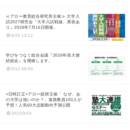
≪アロー教育総合研究所主催≫ 大学入
試2027研究会『大学入試戦線、異状あ
り』2026年7月16日開催。
6/25 13:12
Japanese
学びをつなぐ総合会議『2026年高大接
続総会』を開催します。
5/12 08:00
English
<日時訂正>アロー総研主催「 なぜ、あ
の大学は強いのか？」進路教員100人が
予想！人気60大志願動向予測公開
2025/9/18