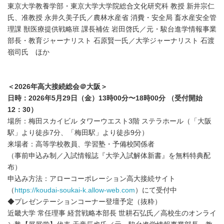
東京大学教養学部・東京大学大学院総合文化研究科 教授 新井宗仁
氏、准教授 永井久美子氏／農林水産省 消費・安全局 畜水産安全管
理課 獣医療提供戦略班 課長補佐 岩田啓氏／元・駿台進学情報事業
部長・教育ジャーナリスト 石原賢一氏／大学ジャーナリスト 石渡
嶺司氏 ほか
＜2026年高大接続総会＠大阪＞
日時：2026年5月29日（金）13時00分〜18時00分 （受付開始
12：30）
場所：梅田スカイビル タワーウエスト3階 ステラホール（「大阪
駅」より徒歩7分、「梅田駅」より徒歩9分）
来場者：高等学校教員、学習塾・予備校関係者
（事前申込み制／入試情報誌『大学入試解体新書』を無料特典配
布）
申込み方法：アローコーポレーション高大接続サイト
（
https://koudai-soukai-k.allow-web.com
）にて受付中
◆プレゼンテーションコーナー登壇予定（抜粋）
近畿大学 常任理事 経営戦略本部長 世耕石弘氏／高校生のオンライ