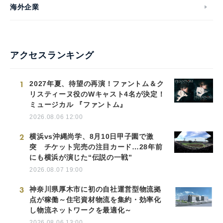
海外企業
アクセスランキング
1
2027年夏、待望の再演！ファントム＆ク
リスティーヌ役のWキャスト4名が決定！
ミュージカル 『ファントム』
2026.08.06 12:00
2
横浜vs沖縄尚学、8月10日甲子園で激
突 チケット完売の注目カード…28年前
にも横浜が演じた“伝説の一戦”
2026.08.07 19:00
3
神奈川県厚木市に初の自社運営型物流拠
点が稼働～住宅資材物流を集約・効率化
し物流ネットワークを最適化～
2026.08.06 13:00