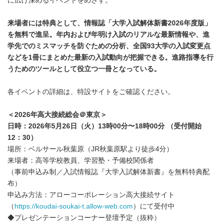
に広げ深めるイベントをめざす。
来場者には特典として、情報誌「大学入試解体新書2026年度版」
を無料で進呈。年内および年明け入試のリアルな最新情報や、進
学先でのミスマッチを防ぐための分析、全国93大学の入試変更点
などを1冊にまとめた最新の入試動向が把握できる。進路指導を行
うためのツールとして役立つ一冊となっている。
各イベントの詳細は、特設サイトをご確認ください。
＜2026年高大接続総会＠東京＞
日時：2026年5月26日（火）13時00分〜18時00分 （受付開始
12：30）
場所：ベルサール秋葉原（JR秋葉原駅より徒歩4分）
来場者：高等学校教員、学習塾・予備校関係者
（事前申込み制／入試情報誌『大学入試解体新書』を無料特典配
布）
申込み方法：アローコーポレーション高大接続サイト
（
https://koudai-soukai-t.allow-web.com
）にて受付中
◆プレゼンテーションコーナー登壇予定（抜粋）