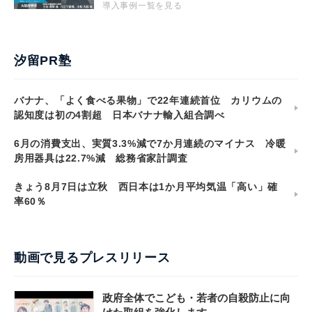
導入事例一覧を見る
汐留PR塾
バナナ、「よく食べる果物」で22年連続首位 カリウムの
認知度は初の4割超 日本バナナ輸入組合調べ
6月の消費支出、実質3.3%減で7か月連続のマイナス 冷暖
房用器具は22.7%減 総務省家計調査
きょう8月7日は立秋 西日本は1か月平均気温「高い」確
率60％
動画で見るプレスリリース
政府全体でこども・若者の自殺防止に向