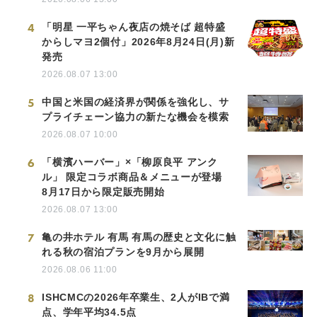
4
「明星 一平ちゃん夜店の焼そば 超特盛
からしマヨ2個付」2026年8月24日(月)新
発売
2026.08.07 13:00
5
中国と米国の経済界が関係を強化し、サ
プライチェーン協力の新たな機会を模索
2026.08.07 10:00
6
「横濱ハーバー」×「柳原良平 アンク
ル」 限定コラボ商品＆メニューが登場
8月17日から限定販売開始
2026.08.07 13:00
7
亀の井ホテル 有馬 有馬の歴史と文化に触
れる秋の宿泊プランを9月から展開
2026.08.06 11:00
8
ISHCMCの2026年卒業生、2人がIBで満
点、学年平均34.5点