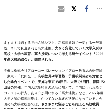
ますます加速する年内入試シフト、新指導要領で一変する一般選
抜、そして見直される高大連携。
大きく変化していく大学入試や
高校・大学の教育、高大接続について考える総合イベント『2026
年高大接続総会』が開催される。
主催は株式会社アローコーポレーション／アロー教育総合研究所
（東京・千代田区）。
高校教員や学習塾・予備校関係者を対象と
した総合イベントで、実施は東京で8回目、大阪で5回目、福岡で2
回目の開催。
年内入試受験者の急増に加えて、年内に行われる学
力テストの行方、あり方が問われる「高大連携」など、2027年度
大学入試の指導現場は、かつてない混迷の状況になっている。今
回の高大接続総会では、
さまざまな悩みごとを抱える高校教員、