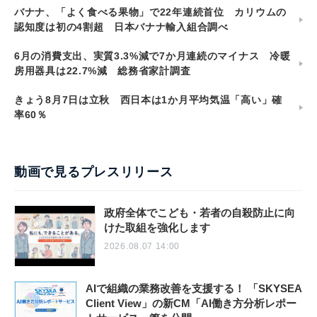
バナナ、「よく食べる果物」で22年連続首位 カリウムの
認知度は初の4割超 日本バナナ輸入組合調べ
6月の消費支出、実質3.3%減で7か月連続のマイナス 冷暖
房用器具は22.7%減 総務省家計調査
きょう8月7日は立秋 西日本は1か月平均気温「高い」確
率60％
動画で見るプレスリリース
政府全体でこども・若者の自殺防止に向
けた取組を強化します
2026.08.07 14:00
AIで組織の業務改善を支援する！ 「SKYSEA
Client View」の新CM「AI働き方分析レポー