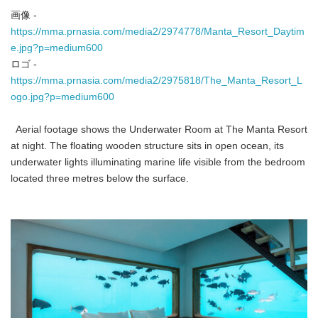
画像 -
https://mma.prnasia.com/media2/2974778/Manta_Resort_Daytim
e.jpg?p=medium600
ロゴ -
https://mma.prnasia.com/media2/2975818/The_Manta_Resort_L
ogo.jpg?p=medium600
Aerial footage shows the Underwater Room at The Manta Resort
at night. The floating wooden structure sits in open ocean, its
underwater lights illuminating marine life visible from the bedroom
located three metres below the surface.