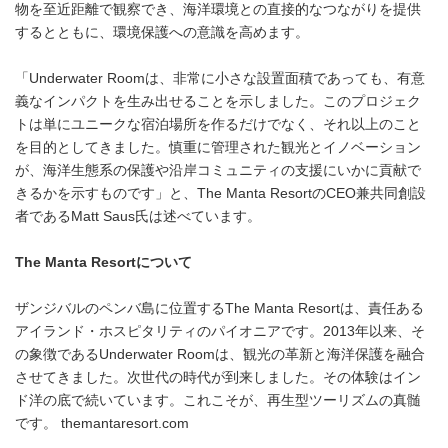
物を至近距離で観察でき、海洋環境との直接的なつながりを提供
するとともに、環境保護への意識を高めます。
「Underwater Roomは、非常に小さな設置面積であっても、有意
義なインパクトを生み出せることを示しました。このプロジェク
トは単にユニークな宿泊場所を作るだけでなく、それ以上のこと
を目的としてきました。慎重に管理された観光とイノベーション
が、海洋生態系の保護や沿岸コミュニティの支援にいかに貢献で
きるかを示すものです」と、The Manta ResortのCEO兼共同創設
者であるMatt Saus氏は述べています。
The Manta Resortについて
ザンジバルのペンバ島に位置するThe Manta Resortは、責任ある
アイランド・ホスピタリティのパイオニアです。2013年以来、そ
の象徴であるUnderwater Roomは、観光の革新と海洋保護を融合
させてきました。次世代の時代が到来しました。その体験はイン
ド洋の底で続いています。これこそが、再生型ツーリズムの真髄
です。 themantaresort.com