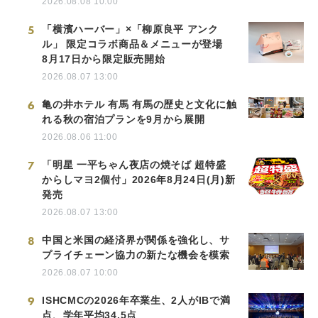
2026.08.08 10:00
5
「横濱ハーバー」×「柳原良平 アンク
ル」 限定コラボ商品＆メニューが登場
8月17日から限定販売開始
2026.08.07 13:00
6
亀の井ホテル 有馬 有馬の歴史と文化に触
れる秋の宿泊プランを9月から展開
2026.08.06 11:00
7
「明星 一平ちゃん夜店の焼そば 超特盛
からしマヨ2個付」2026年8月24日(月)新
発売
2026.08.07 13:00
8
中国と米国の経済界が関係を強化し、サ
プライチェーン協力の新たな機会を模索
2026.08.07 10:00
9
ISHCMCの2026年卒業生、2人がIBで満
点、学年平均34.5点