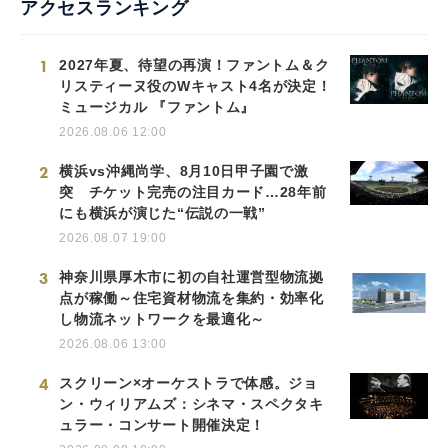
アクセスランキング
1
2027年夏、待望の再演！ファントム＆ク
リスティーヌ役のWキャスト4名が決定！
ミュージカル 『ファントム』
2026.08.06 12:00
2
横浜vs沖縄尚学、8月10日甲子園で激
突 チケット完売の注目カード…28年前
にも横浜が演じた“伝説の一戦”
2026.08.07 19:00
3
神奈川県厚木市に初の自社運営型物流拠
点が稼働～住宅資材物流を集約・効率化
し物流ネットワークを最適化～
2026.08.06 13:00
4
スクリーン×オーケストラで体感。ジョ
ン・ウィリアムズ：シネマ・スペクタキ
ュラー・コンサート開催決定！