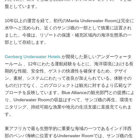
盤としています。
10年以上の運営を経て、初代のManta Underwater Roomは完全に
水中へと沈められ、近くのサンゴ礁の一部として慎重に設置され
ました。今後は、リゾートの保護・補充区域内の海洋生態系の一
部として存続します。
Genberg Underwater Hotels
が開発した新しいアンダーウォータ
ールーム 、12年にわたる運航経験をもとに、海洋環境における長
期的な性能、安全性、ゲストの快適性を確保するため、デザイ
ン、素材、システムにわたって改良が加えられている。体験その
ものだけでなく、このプロジェクトは観光に対するより広範なア
プローチを反映しています。Blue Allianceの観光部門との提携によ
り、Underwater Roomの収益はすべて、サンゴ礁の再生、環境モ
ニタリング、持続可能な漁業や地元の生活支援に直接充てられま
す。
東アフリカで最も生態学的に重要な海域の一つであるインド洋西
部のペンバ海峡に位置するUnderwater Roomでは、サンゴ礁の生