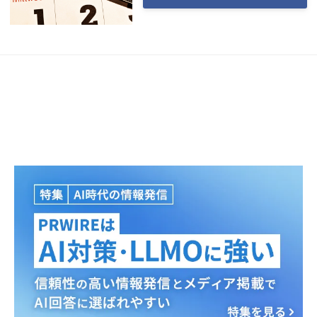
Japanese
English