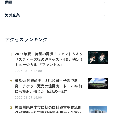
動画
海外企業
アクセスランキング
1
2027年夏、待望の再演！ファントム＆ク
リスティーヌ役のWキャスト4名が決定！
ミュージカル 『ファントム』
2026.08.06 12:00
2
横浜vs沖縄尚学、8月10日甲子園で激
突 チケット完売の注目カード…28年前
にも横浜が演じた“伝説の一戦”
2026.08.07 19:00
3
神奈川県厚木市に初の自社運営型物流拠
点が稼働～住宅資材物流を集約・効率化