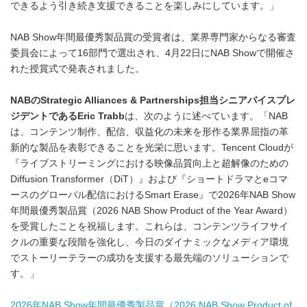
できるよう引き続き支援できることを楽しみにしています。」
NAB Show年間最優秀製品賞の受賞者は、業界専門家からなる審査
委員会によって16部門で選出され、4月22日にNAB Showで開催さ
れた授賞式で発表されました。
NABのStrategic Alliances & Partnerships担当シニアバイスプレ
ジデントであるEric Trabb
は、次のように述べています。「NAB
は、コンテンツ制作、配信、収益化の未来を形作る業界屈指の革
新的な製品を表彰できることを光栄に思います。Tencent Cloudが
『ライブストリーミングにおける映像品質向上と超解像のための
Diffusion Transformer（DiT）』および『ショートドラマとeコマ
ースのグローバル配信におけるSmart Erase』で2026年NAB Show
年間最優秀製品賞（2026 NAB Show Product of the Year Award）
を受賞したことを祝福します。これらは、コンテンツライフサイ
クルの重要な段階を強化し、今日のダイナミックなメディア環境
でストーリーテラーの成功を支援する最先端のソリューションで
す。」
2026年NAB Show年間最優秀製品賞（2026 NAB Show Product of