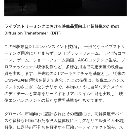
ライブストリーミングにおける映像品質向上と超解像のための
Diffusion Transformer（DiT）
このAI駆動型DiTエンハンスメント技術は、一般的なライブストリ
ーミング用途にとどまらず、OTTプラットフォーム、ライブeコマ
ース、ゲーム、ショートフォーム動画、AIGCコンテンツ生成、プ
ロフェッショナル映像制作など、多様な用途で高忠実度の映像品
質を実現します。最先端のDiTアーキテクチャを基盤とし、従来の
CNNやGANの手法を超えて進化したこの技術は、映像エンハンス
メントのさまざまなシナリオで、本物のように自然なテクスチャ
のディテールと業界をリードするリアルタイム性能を実現し、映
像エンハンスメントの新たな世界基準を打ち立てます。
グローバル市場向けに設計されたその機能には、高解像度デバイ
スや多様な用途にわたる没入型体験に不可欠なリアルタイム4K超
解像、伝送時の不具合を解消する圧縮アーティファクト除去、ス