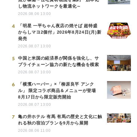
し物流ネットワークを最適化～
2026.08.06 13:00
4
「明星 一平ちゃん夜店の焼そば 超特盛
からしマヨ2個付」2026年8月24日(月)新
発売
2026.08.07 13:00
5
中国と米国の経済界が関係を強化し、サ
プライチェーン協力の新たな機会を模索
2026.08.07 10:00
6
「横濱ハーバー」×「柳原良平 アンク
ル」 限定コラボ商品＆メニューが登場
8月17日から限定販売開始
2026.08.07 13:00
7
亀の井ホテル 有馬 有馬の歴史と文化に触
れる秋の宿泊プランを9月から展開
2026.08.06 11:00