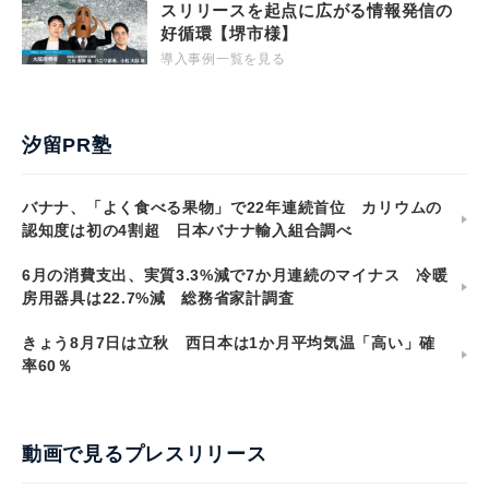
スリリースを起点に広がる情報発信の
好循環【堺市様】
導入事例一覧を見る
汐留PR塾
バナナ、「よく食べる果物」で22年連続首位 カリウムの
認知度は初の4割超 日本バナナ輸入組合調べ
6月の消費支出、実質3.3%減で7か月連続のマイナス 冷暖
房用器具は22.7%減 総務省家計調査
きょう8月7日は立秋 西日本は1か月平均気温「高い」確
率60％
動画で見るプレスリリース