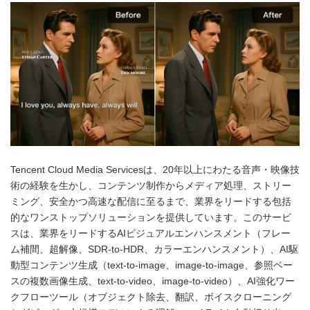
Tencent Cloud Media Servicesは、20年以上にわたる音声・映像技
術の経験を生かし、コンテンツ制作からメディア処理、ストリー
ミング、安全かつ高速な配信に至るまで、業界をリードする包括
的なワンストップソリューションを提供しています。このサービ
スは、業界をリードするAIビジュアルエンハンスメント（フレー
ム補間、超解像、SDR-to-HDR、カラーエンハンスメント）、AI駆
動型コンテンツ生成（text-to-image、image-to-image、参照ベー
スの複数画像生成、text-to-video、image-to-video）、AI強化ワー
クフローツール（オブジェクト除去、翻訳、ボイスクローニング