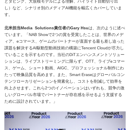
とダビング、大規模モデルによる理解、ハイライト自動切り出
し）など、シナリオ別のメディアAI機能を幅広くカバーしていま
す。
北米担当Media Solutions責任者のGary Hsu
は、次のように述べ
ています。「NAB Showで2つの賞を受賞したことは、世界のメデ
ィア、eコマース、ゲームのパートナーが直面する最も差し迫った
課題を解決するAI駆動型動画技術の構築にTencent Cloudが尽力し
ていることを示すものです。当社のDiTエンハンスメントソリュー
ションは、ライブストリーミングに限らず、OTT、ライブeコマー
ス、ゲーム、ショート動画、AIGC、プロフェッショナル制作にわ
たって映像品質を高めます。また、Smart Eraseはグローバルコン
テンツローカリゼーションを簡素化し、コストを削減して効率を
向上させます。これら2つのイノベーションはいずれも、競争の激
しいグローバル市場でパートナーが存在感を示せるよう支援する
ために設計されています。」