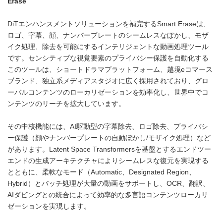
Erase
DiTエンハンスメントソリューションを補完するSmart Eraseは、
ロゴ、字幕、顔、ナンバープレートのシームレスなぼかし、モザ
イク処理、除去を可能にするインテリジェントな動画処理ツール
です。センシティブな視覚要素のプライバシー保護を自動化する
このツールは、ショートドラマプラットフォーム、越境eコマース
ブランド、独立系メディアスタジオに広く採用されており、グロ
ーバルコンテンツのローカリゼーションを効率化し、世界中でコ
ンテンツのリーチを拡大しています。
その中核機能には、AI駆動型の字幕除去、ロゴ除去、プライバシ
ー保護（顔やナンバープレートの自動ぼかし/モザイク処理）など
があります。Latent Space Transformersを基盤とするエンドツー
エンドの生成アーキテクチャによりシームレスな復元を実現する
とともに、柔軟なモード（Automatic、Designated Region、
Hybrid）とバッチ処理が大量の動画をサポートし、OCR、翻訳、
AIダビングとの統合によって効率的な多言語コンテンツローカリ
ゼーションを実現します。