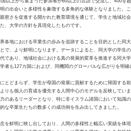
0カ国以上から集まった参加者が60以上の言語で交流し、400を
明の出会いと多様性を象徴する多角的な体験となりました。こ
親密さを促進する開かれた教育環境を通じて、学生と地域社会
た、大学の方針を具現化したものです。
界各地における卒業生の歩みを追跡することを目的とした同大学の
とで、より鮮明になります。データによると、同大学の学生の
代であり、地域社会における真の発展的変革を推進する同大学
学者も127カ国におよび、同機関のグローバルな広がりを明確
にとどまらず、学生が母国の発展に貢献するために帰国する前
よりも個人の育成を優先する人間中心のモデルを反映していま
力のあるリーダーとなり、特に非イスラム諸国において知識の
的な卒業生たちの数多くの成功例を生み出してきました。
念を鮮明に映し出しており、人間の多様性と幅広い実績を体現