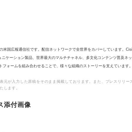
の米国広報通信社です。配信ネットワークで全世界をカバーしています。Cision
English
スコミュニケーション製品、世界最大のマルチチャネル、多文化コンテンツ普及ネ
トフォームを組み合わせることで、様々な組織のストーリーを支えています
表元が入力した原稿をそのまま掲載しております。また、プレスリリー
たします。
ス添付画像