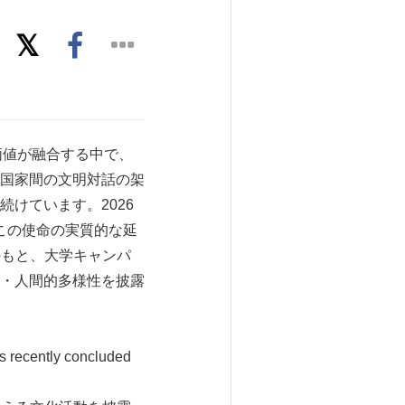
道的価値が融合する中で、
国家間の文明対話の架
けています。2026
」は、この使命の実質的な延
ンのもと、大学キャンパ
・人間的多様性を披露
s recently concluded