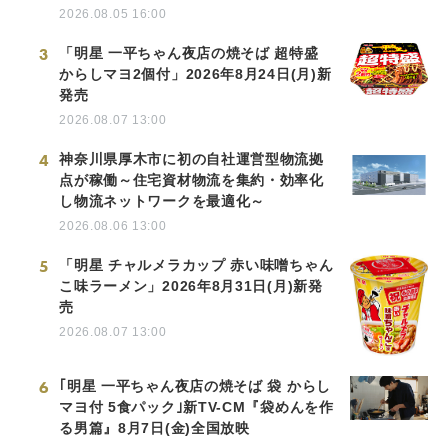
2026.08.05 16:00
3
「明星 一平ちゃん夜店の焼そば 超特盛
からしマヨ2個付」2026年8月24日(月)新
発売
2026.08.07 13:00
4
神奈川県厚木市に初の自社運営型物流拠
点が稼働～住宅資材物流を集約・効率化
し物流ネットワークを最適化～
2026.08.06 13:00
5
「明星 チャルメラカップ 赤い味噌ちゃん
こ味ラーメン」2026年8月31日(月)新発
売
2026.08.07 13:00
6
｢明星 一平ちゃん夜店の焼そば 袋 からし
マヨ付 5食パック｣新TV-CM『袋めんを作
る男篇』8月7日(金)全国放映