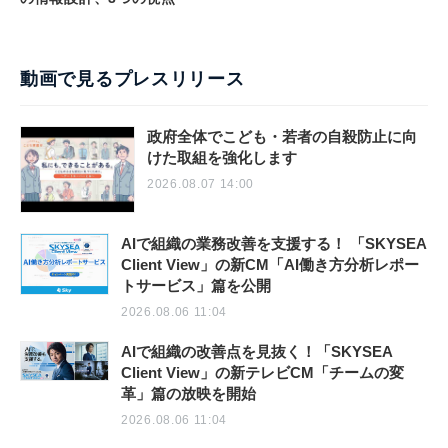
動画で見るプレスリリース
政府全体でこども・若者の自殺防止に向
けた取組を強化します
2026.08.07 14:00
AIで組織の業務改善を支援する！ 「SKYSEA
Client View」の新CM「AI働き方分析レポー
トサービス」篇を公開
2026.08.06 11:04
AIで組織の改善点を見抜く！「SKYSEA
Client View」の新テレビCM「チームの変
革」篇の放映を開始
2026.08.06 11:04