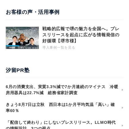
お客様の声・活用事例
戦略的広報で堺の魅力を全国へ。プレ
スリリースを起点に広がる情報発信の
好循環【堺市様】
導入事例一覧を見る
汐留PR塾
6月の消費支出、実質3.3%減で7か月連続のマイナス 冷暖
房用器具は22.7%減 総務省家計調査
きょう8月7日は立秋 西日本は1か月平均気温「高い」確
率60％
「配信して終わり」にしないプレスリリース。LLMO時代
の情報設計、3つの視点