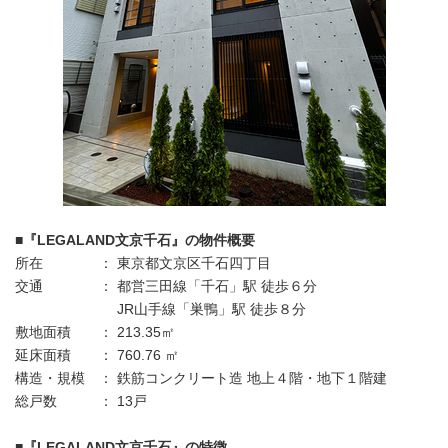
■
『
LEGALAND
文京千石』の物件概要
所在 ： 東京都文京区千石四丁目
交通 ： 都営三田線「千石」駅 徒歩６分
JR山手線「巣鴨」駅 徒歩８分
敷地面積 ： 213.35㎡
延床面積 ： 760.76 ㎡
構造・規模 ： 鉄筋コンクリート造 地上４階・地下１階建
総戸数 ： 13戸
■
『
LEGALAND
文京千石』の特徴