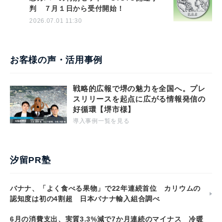
判 ７月１日から受付開始！
2026.07.01 11:30
お客様の声・活用事例
戦略的広報で堺の魅力を全国へ。プレ
スリリースを起点に広がる情報発信の
好循環【堺市様】
導入事例一覧を見る
汐留PR塾
バナナ、「よく食べる果物」で22年連続首位 カリウムの
認知度は初の4割超 日本バナナ輸入組合調べ
6月の消費支出、実質3.3%減で7か月連続のマイナス 冷暖