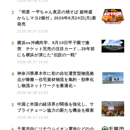
2026.08.06 12:00
2
「明星 一平ちゃん夜店の焼そば 超特盛
からしマヨ2個付」2026年8月24日(月)新
発売
2026.08.07 13:00
3
横浜vs沖縄尚学、8月10日甲子園で激
突 チケット完売の注目カード…28年前
にも横浜が演じた“伝説の一戦”
2026.08.07 19:00
4
神奈川県厚木市に初の自社運営型物流拠
点が稼働～住宅資材物流を集約・効率化
し物流ネットワークを最適化～
2026.08.06 13:00
5
中国と米国の経済界が関係を強化し、サ
プライチェーン協力の新たな機会を模索
2026.08.07 10:00
6
千葉市内にリチウムイオン電池などの小