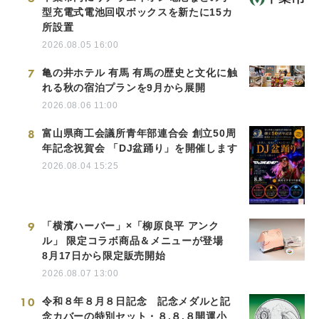
型充電式電池回収ボックスを新たに15カ
所設置
2026.08.05 16:00
7
亀の井ホテル 有馬 有馬の歴史と文化に触
れる秋の宿泊プランを9月から展開
2026.08.06 11:00
8
富山県商工会議所青年部連合会 創立50周
年記念祝賀会 「DJ盆踊り」を開催します
2026.08.04 15:25
9
「横濱ハーバー」×「柳原良平 アンク
ル」 限定コラボ商品＆メニューが登場
8月17日から限定販売開始
2026.08.07 13:00
10
令和８年８月８日記念 記念メダルと記
念カバーの特別セット・８.８.８開運小