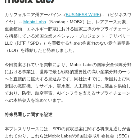
カリフォルニア州アーバイン--(
BUSINESS WIRE
)-- （ビジネスワ
イヤ） --
Mobix Labs
（Nasdaq：MOBX）は、レアアース元素、
重要鉱物、エネルギー貯蔵における国家主導のサプライチェーン
を構築している米国企業スペシャル・プロジェクト・デリバリー
LLC（以下「SPD」）を買収するための拘束力のない意向表明書
（LOI）を締結したと発表しました。
今回提案されている買収により、Mobix Labsの国家安全保障分野
における事業は、世界で最も戦略的重要性の高い産業分野の一つ
へと直接的に拡大する見込みです。同社はすでに、米国および同
盟国の戦闘機、ミサイル、潜水艦、人工衛星向けに製品を供給し
ており、防衛、航空宇宙、AIインフラを支えるサプライチェーン
への本格参入を進めています。
将来見通しに関する記述
本プレスリリースには、SPDの買収提案に関する将来見通しが含
まれており、これらはMobix Labsが米国証券取引委員会（SEC）