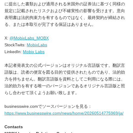
に提出した書類および適用される米国外の証券法に基づく同様の
規定に記載されたリスクおよび不確実性の影響を受けます。意向
表明書は法的拘束力を有するものではなく、最終契約が締結され
る、または本取引が完了する保証はありません。
X:
@MobixLabs_MOBX
StockTwits:
MobixLabs
LinkedIn:
Mobix Labs
本記者発表文の公式バージョンはオリジナル言語版です。翻訳言
語版は、読者の便宜を図る目的で提供されたものであり、法的効
力を持ちません。翻訳言語版を資料としてご利用になる際には、
法的効力を有する唯一のバージョンであるオリジナル言語版と照
らし合わせて頂くようお願い致します。
businesswire.comでソースバージョンを見る：
https://www.businesswire.com/news/home/20260514775969/ja/
Contacts