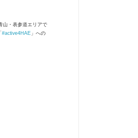
、青山・表参道エリアで
「
#active4HAE
」への