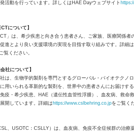
発活動を行っています。詳しくはHAE Dayウェブサイト
https:
English
ECT
について】
PROJECT」は、希少疾患と向き合う患者さん、ご家族、医療関係
促進とより良い支援環境の実現を目指す取り組みです。詳細は
ご覧ください。
式会社について】
会社は、生物学的製剤を専門とするグローバル・バイオテクノ
に用いられる革新的な製剤を、世界中の患者さんにお届けする
免疫・希少疾患、HAE（遺伝性血管性浮腫）、血友病、救命
展開しています。詳細は
https://www.cslbehring.co.jp
をご覧く
CSL、USOTC：CSLLY）は、血友病、免疫不全症候群の治