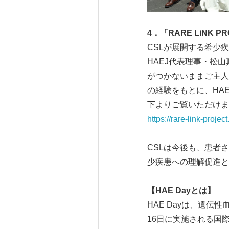
4
．「
RARE LiNK P
CSLが展開する希少疾患
HAEJ代表理事・松
がつかないままご主人
の経験をもとに、HA
下よりご覧いただけま
https://rare-link-projec
CSLは今後も、患者
少疾患への理解促進と
【
HAE Day
とは】
HAE Dayは、遺
16日に実施される国