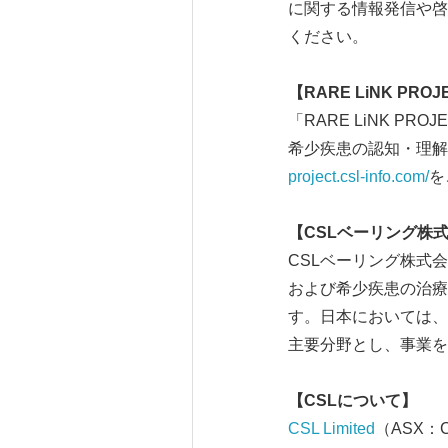
に関する情報発信や啓
ください。
【
RARE LiNK PROJ
「RARE LiNK 
希少疾患の認知・理解
project.csl-info.com/
を
【
CSL
ベーリング株
CSLベーリング株式
および希少疾患の治療
す。日本においては、
主要分野とし、事業を
【
CSL
について】
CSL Limited
（ASX：