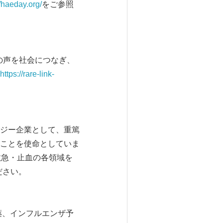
//haeday.org/
をご参照
者の声を社会につなぎ、
https://rare-link-
ロジー企業として、重篤
ことを使命としていま
救急・止血の各領域を
ださい。
療薬、インフルエンザ予