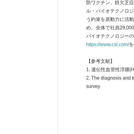
防ワクチン、鉄欠乏症
ル・バイオテクノロジ
う約束を原動力に活動してき
め、全体で社員29,
バイオテクノロジー
https://www.csl.com/
を
【参考文献】
1. 遺伝性⾎管性浮腫(Her
2. The diagnosis and t
survey