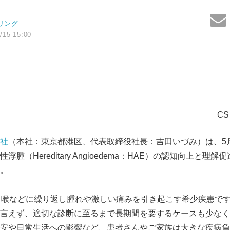
リング
/15 15:00
C
会社
（本社：東京都港区、代表取締役社長：吉田いづみ）は、5月16
腫（Hereditary Angioedema：HAE）の認知向上と理
。
、喉などに繰り返し腫れや激しい痛みを引き起こす希少疾患です
言えず、適切な診断に至るまで長期間を要するケースも少なく
安や日常生活への影響など、患者さんやご家族は大きな疾病負荷