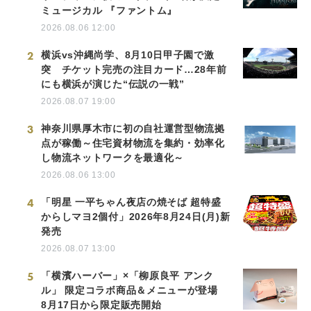
ミュージカル 『ファントム』
2026.08.06 12:00
2
横浜vs沖縄尚学、8月10日甲子園で激
突 チケット完売の注目カード…28年前
にも横浜が演じた“伝説の一戦”
2026.08.07 19:00
3
神奈川県厚木市に初の自社運営型物流拠
点が稼働～住宅資材物流を集約・効率化
し物流ネットワークを最適化～
2026.08.06 13:00
4
「明星 一平ちゃん夜店の焼そば 超特盛
からしマヨ2個付」2026年8月24日(月)新
発売
2026.08.07 13:00
5
「横濱ハーバー」×「柳原良平 アンク
ル」 限定コラボ商品＆メニューが登場
8月17日から限定販売開始