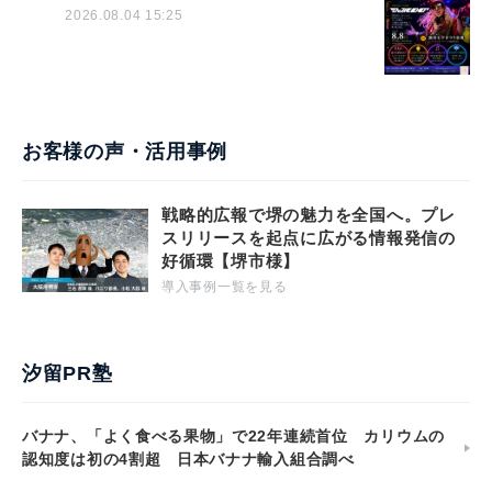
2026.08.04 15:25
お客様の声・活用事例
戦略的広報で堺の魅力を全国へ。プレ
スリリースを起点に広がる情報発信の
好循環【堺市様】
導入事例一覧を見る
汐留PR塾
バナナ、「よく食べる果物」で22年連続首位 カリウムの
認知度は初の4割超 日本バナナ輸入組合調べ