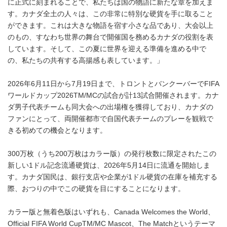
に正式に刻まれることで、私たちは国の物語に新たな章を加えま
す。カナダ全土の人々は、この非常に特別な硬貨を手に取ること
ができます。これは大きな物語を宿す小さな品であり、大会以上
のもの、すなわち世界の舞台で開催国を務めるカナダの役割を表
しています。そして、この夏に世界を迎える準備を進める中で
の、私たちの共有する高揚感も表しています。」
2026年6月11日から7月19日まで、トロントとバンクーバーでFIFA
ワールドカップ2026TM/MCの試合が計13試合開催されます。カナ
ダ男子代表チームも同大会への出場権を獲得しており、カナダの
ファンにとって、両開催都市で自国代表チームのプレーを観戦で
きる初めての機会となります。
300万枚（うち200万枚はカラー版）の発行枚数に限定されたこの
新しい1ドル記念流通硬貨は、2026年5月14日に流通を開始しま
す。カナダ国民は、銀行支店や企業が1ドル硬貨の在庫を補充する
際、おつりの中でこの硬貨を目にすることになります。
カラー版と無着色版はいずれも、Canada Welcomes the World、
Official FIFA World CupTM/MC Mascot、The Matchというテーマ