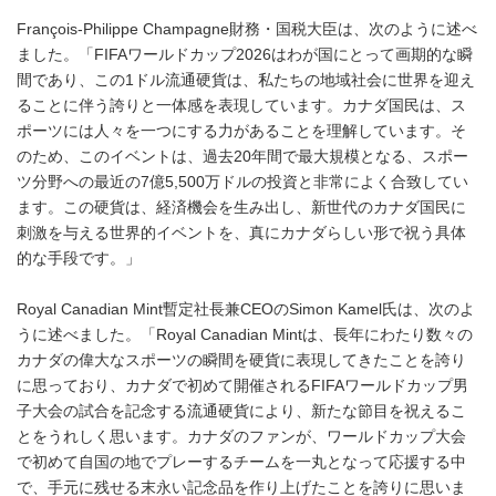
François-Philippe Champagne財務・国税大臣は、次のように述べ
ました。「FIFAワールドカップ2026はわが国にとって画期的な瞬
間であり、この1ドル流通硬貨は、私たちの地域社会に世界を迎え
ることに伴う誇りと一体感を表現しています。カナダ国民は、ス
ポーツには人々を一つにする力があることを理解しています。そ
のため、このイベントは、過去20年間で最大規模となる、スポー
ツ分野への最近の7億5,500万ドルの投資と非常によく合致してい
ます。この硬貨は、経済機会を生み出し、新世代のカナダ国民に
刺激を与える世界的イベントを、真にカナダらしい形で祝う具体
的な手段です。」
Royal Canadian Mint暫定社長兼CEOのSimon Kamel氏は、次のよ
うに述べました。「Royal Canadian Mintは、長年にわたり数々の
カナダの偉大なスポーツの瞬間を硬貨に表現してきたことを誇り
に思っており、カナダで初めて開催されるFIFAワールドカップ男
子大会の試合を記念する流通硬貨により、新たな節目を祝えるこ
とをうれしく思います。カナダのファンが、ワールドカップ大会
で初めて自国の地でプレーするチームを一丸となって応援する中
で、手元に残せる末永い記念品を作り上げたことを誇りに思いま