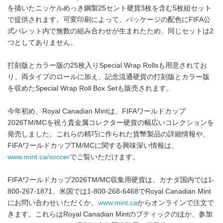
を描いたニッケルめっき鋼製25セント硬貨3枚を含む5枚組セット
で提供されます。可変印刷によって、パッケージの配色にFIFA公
式パレット内で無数の組み合わせが生まれたため、同じセットは2
つとしてありません。
打刻版とカラー版の25枚入りSpecial Wrap Rollsも用意されてお
り、両タイプのロールに加え、記念流通硬貨の打刻版とカラー版
を収めたSpecial Wrap Roll Box Setも販売されます。
今年初め、Royal Canadian Mintは、FIFAワールドカップ
2026TM/MCを祝う貴金属コレクター硬貨の幅広いコレクションを
発売しました。これらの精巧に作られた貨幣製品の詳細情報や、
FIFAワールドカップTM/MCに関する興味深い情報は、
www.mint.ca/soccer
でご覧いただけます。
FIFAワールドカップ2026TM/MC収集用硬貨は、カナダ国内では1-
800-267-1871、米国では1-800-268-6468でRoyal Canadian Mint
にお問い合わせいただくか、
www.mint.ca
からオンラインで注文で
きます。これらはRoyal Canadian Mintのブティックのほか、参加