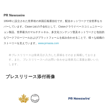
PR Newswire
1954年に設立された世界初の米国広報通信社です。配信ネットワークで全世界をカ
バーしています。Cision Ltd.の子会社として、Cisionクラウドベースコミュニケーシ
ョン製品、世界最大のマルチチャネル、多文化コンテンツ普及ネットワークと包括的
なワークフローツールおよびプラットフォームを組み合わせることで、様々な組織の
ストーリーを支えています。
www.prnasia.com
本プレスリリースは発表元が入力した原稿をそのまま掲載しておりま
す。また、プレスリリースへのお問い合わせは発表元に直接お願いいた
します。
プレスリリース添付画像