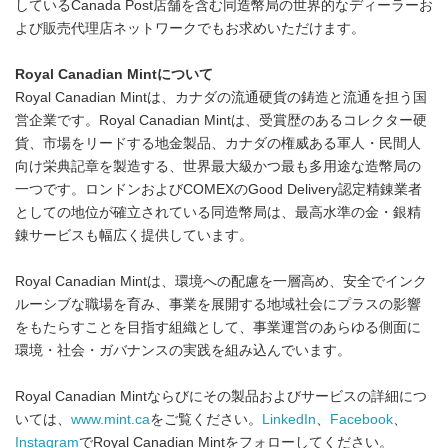
しているCanada Post店舗を含む同造幣局の世界的なディーラーお
よび販売代理店ネットワークでもお求めいただけます。
Royal Canadian Mintについて
Royal Canadian Mintは、カナダの流通硬貨の鋳造と流通を担う国
営企業です。Royal Canadian Mintは、受賞歴のあるコレクター硬
貨、市場をリードする地金製品、カナダの権威ある軍人・民間人
向け栄典記章を製造する、世界最大級かつ最も多用途な造幣局の
一つです。ロンドンおよびCOMEXのGood Delivery認定精錬業者
としての地位が確立されている同造幣局は、最高水準の金・銀精
錬サービスも幅広く提供しています。
Royal Canadian Mintは、環境への配慮を一層高め、安全でインク
ルーシブな職場を育み、事業を展開する地域社会にプラスの影響
をもたらすことを目指す組織として、事業運営のあらゆる側面に
環境・社会・ガバナンスの実践を組み込んでいます。
Royal Canadian Mintならびにその製品およびサービスの詳細につ
いては、
www.mint.ca
をご覧ください。
LinkedIn
、
Facebook
、
Instagram
でRoyal Canadian Mintをフォローしてください。