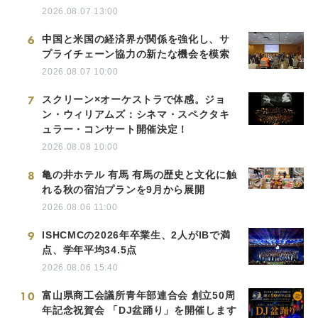
2026.08.07 13:00
6
中国と米国の経済界が関係を強化し、サ
プライチェーン協力の新たな機会を模索
2026.08.07 10:00
7
スクリーン×オーケストラで体感。ジョ
ン・ウィリアムズ：シネマ・スペクタキ
ュラー・コンサート開催決定！
2026.08.08 10:00
8
亀の井ホテル 有馬 有馬の歴史と文化に触
れる秋の宿泊プランを9月から展開
2026.08.06 11:00
9
ISHCMCの2026年卒業生、2人がIBで満
点、学年平均34.5点
2026.08.06 15:40
10
富山県商工会議所青年部連合会 創立50周
年記念祝賀会 「DJ盆踊り」を開催します