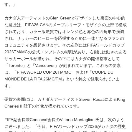
す。」
カナダ人アーティストのGlen Greenがデザインした裏面の中心的
な意匠は、FIFA26 CANのメープルリーフ・モザイクの上部で構成
されており、カラー版硬貨ではオレンジ色と赤色の四角形で強調
され、サッカーのヒーローを応援するために一体となるファンの
コミュニティを想起させます。その左側にはFIFAワールドカップ
2026TM/MCの公式エンブレムの彫刻があり、右側には動きのある
サッカーボールが描かれ、その下にはカナダの開催都市として
「Toronto」と「Vancouver」が刻まれています。これらの要素
は、「FIFA WORLD CUP 26TM/MC」および「COUPE DU
MONDE DE LA FIFA 26MC/TM」という銘文で縁取られていま
す。
硬貨の表面には、カナダ人アーティストSteven RosatiによるKing
Charles III陛下の肖像が描かれています。
FIFA副会長兼Concacaf会長のVittorio Montagliani氏は、次のよう
に述べました。「今日、FIFAワールドカップ2026がカナダの歴史