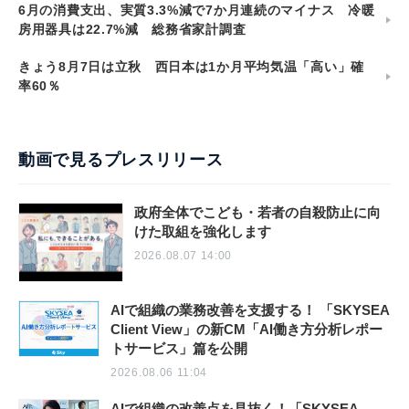
6月の消費支出、実質3.3%減で7か月連続のマイナス 冷暖
房用器具は22.7%減 総務省家計調査
きょう8月7日は立秋 西日本は1か月平均気温「高い」確
率60％
動画で見るプレスリリース
政府全体でこども・若者の自殺防止に向
けた取組を強化します
2026.08.07 14:00
AIで組織の業務改善を支援する！ 「SKYSEA
Client View」の新CM「AI働き方分析レポー
トサービス」篇を公開
2026.08.06 11:04
AIで組織の改善点を見抜く！「SKYSEA