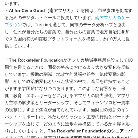
います。
・AI for Civic Good（南アフリカ）：
財団は、市民参加を促進す
るためのデジタル・ツールに投資しています。
南アフリカのケー
プタウン
では、Turn.ioを通じて、同市のデータ分析ハブと協力
し、住民が自分たちの言葉で、自分たちの言葉で地方自治に参加
できる国内初のAI搭載プラットフォームを構築し、約10万人に提
供しています。
「The Rockefeller Foundationがアフリカ地域事務所を設立して60
周年を迎えることは、開発の将来におけるより大きな変化を反映
しています。援助の削減、地政学的緊張や紛争、気候変動の影
響、そして政治的変化といった状況の中で、進展を維持すること
がますます困難になりつつあります。このような背景から、保
健、教育、エネルギーなどにおけるアフリカの能力強化、アフリ
カ主導の解決策とリーダーシップ、そしてフィランソロピー資本
の役割にますます焦点が当てられています。当財団の最新のイン
パクト・リポートは、私たちがミッション主導の行動とパートナ
ーシップを通じて、どのように進歩を再構築しているかを浮き彫
りにしています」と、
The Rockefeller Foundationのシニア・バ