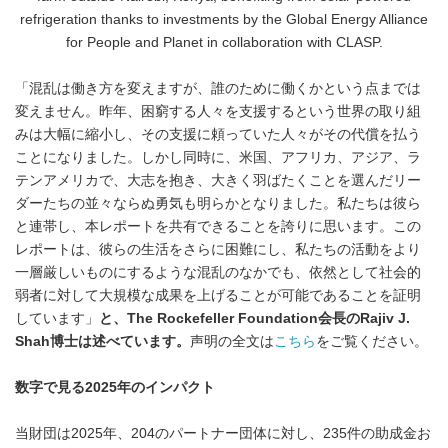
refrigeration thanks to investments by the Global Energy Alliance
for People and Planet in collaboration with CLASP.
「混乱は働き方を変えますが、誰のために働くかという点までは
変えません。昨年、困窮する人々を支援するという世界の取り組
みは大幅に縮小し、その支援に頼っていた人々がその代償を払う
ことになりました。しかし同時に、米国、アフリカ、アジア、ラ
テンアメリカで、大志を抱き、大きく羽ばたくことを選んだリー
ダーたちの並々ならぬ勇気も明らかとなりました。私たちは彼ら
と連帯し、本レポートを共有できることを誇りに思います。この
レポートは、彼らの生活をさらに困難にし、私たちの活動をより
一層厳しいものにするような混乱のなかでも、依然として社会的
弱者に対して大規模な成果を上げることが可能であることを証明
しています」
と、
The Rockefeller Foundation会長のRajiv J.
Shah博士は述べています。
声明の全文は
こちら
をご覧ください。
数字で見る2025年のインパクト
当財団は2025年、204のパートナー団体に対し、235件の助成金お