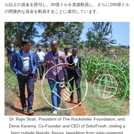
ル以上の資金を授与し、30億ドルを直接動員し、さらに290億ドル
の間接的な資金を動員することに成功しています。
Dr. Rajiv Shah, President of The Rockefeller Foundation, and
Denis Karema, Co-Founder and CEO of SokoFresh, visiting a
farm outside Nairobi, Kenya, benefiting from solar-powered