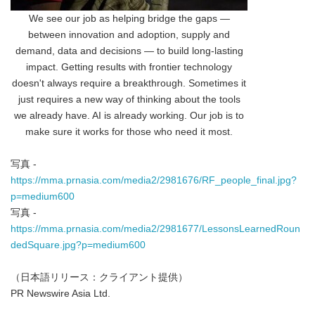
We see our job as helping bridge the gaps —
between innovation and adoption, supply and
demand, data and decisions — to build long-lasting
impact. Getting results with frontier technology
Japanese
doesn't always require a breakthrough. Sometimes it
just requires a new way of thinking about the tools
we already have. AI is already working. Our job is to
make sure it works for those who need it most.
写真 -
English
https://mma.prnasia.com/media2/2981676/RF_people_final.jpg?
p=medium600
写真 -
https://mma.prnasia.com/media2/2981677/LessonsLearnedRoun
dedSquare.jpg?p=medium600
（日本語リリース：クライアント提供）
PR Newswire Asia Ltd.