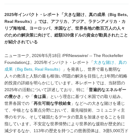
2025年インパクト・レポート「大きな賭け、真の成果（Big Bets,
Real Results）」では、アフリカ、アジア、ラテンアメリカ・カ
リブ海地域、ヨーロッパ、米国など、世界各地の数百万人の人々
のための解決策に向けて、総額320億ドルの資金が動員されたこと
が紹介されている
ニューヨーク, 2026年5月18日 /PRNewswire/ -- The Rockefeller
Foundationは、2025年インパクト・レポート「
大きな賭け、真の
成果（Big Bets, Real Results）
」を発表し、世界で最も脆弱な
人々の救済と人類の最も根強い問題の解決を目指した1年間の戦略
的投資の詳細を明らかにしています。本レポートでは、当財団の
2025年の活動について詳述しており、特に「
普遍的なエネルギー
の豊かさ
」や「
食は薬
」という理念に基づく米国での取り組み、
世界各国での「
再生可能な学校給食
」などへの大きな賭けを通じ
て、中核となる重点分野において、最先端技術、コミュニティ主
導のモデル、そして確固たるデータの普及を加速させることを目
指しています。不安定な世界情勢により世界的な援助が歴史的に
減少するなか、113年の歴史を持つこの慈善団体は、3億5,000万ド