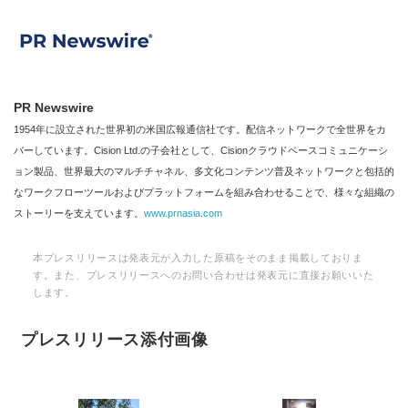
PR Newswire
1954年に設立された世界初の米国広報通信社です。配信ネットワークで全世界をカ
バーしています。Cision Ltd.の子会社として、Cisionクラウドベースコミュニケーシ
ョン製品、世界最大のマルチチャネル、多文化コンテンツ普及ネットワークと包括的
なワークフローツールおよびプラットフォームを組み合わせることで、様々な組織の
ストーリーを支えています。
www.prnasia.com
本プレスリリースは発表元が入力した原稿をそのまま掲載しておりま
す。また、プレスリリースへのお問い合わせは発表元に直接お願いいた
します。
プレスリリース添付画像