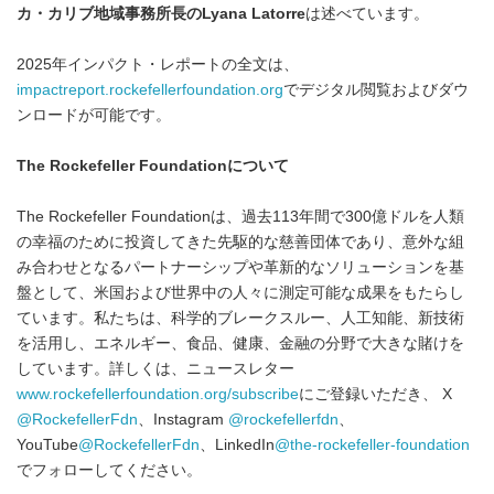
カ・カリブ地域事務所長のLyana Latorre
は述べています。
2025年インパクト・レポートの全文は、
impactreport.rockefellerfoundation.org
でデジタル閲覧およびダウ
ンロードが可能です。
The Rockefeller Foundationについて
The Rockefeller Foundationは、過去113年間で300億ドルを人類
の幸福のために投資してきた先駆的な慈善団体であり、意外な組
み合わせとなるパートナーシップや革新的なソリューションを基
盤として、米国および世界中の人々に測定可能な成果をもたらし
ています。私たちは、科学的ブレークスルー、人工知能、新技術
を活用し、エネルギー、食品、健康、金融の分野で大きな賭けを
しています。詳しくは、ニュースレター
www.rockefellerfoundation.org/subscribe
にご登録いただき、 X
@RockefellerFdn
、Instagram
@rockefellerfdn
、
YouTube
@RockefellerFdn
、LinkedIn
@the-rockefeller-foundation
でフォローしてください。