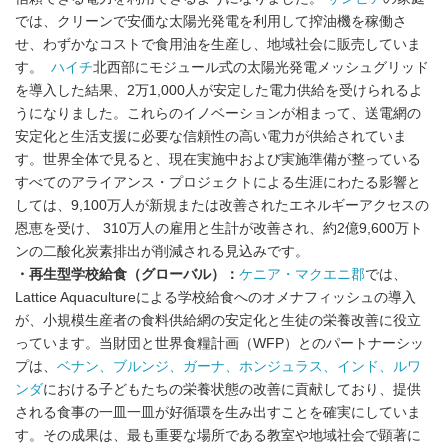
では、クリーンで安価な太陽光発電を利用して搾油機を稼働さ
せ、わずかなコストで食用油を生産し、地域社会に販売していま
す。
ハイチ
北西部にモジュール式の太陽光発電メッシュグリッド
を導入した結果、2万1,000人が安定した電力供給を受けられるよ
うになりました。これらのイノベーションが相まって、送電網の
安定化と生活支援に必要な信頼性の高い電力が供給されていま
す。世界全体で見ると、現在実施中および実施準備が整っている
すべてのアライアンス・プロジェクトによる生涯にわたる影響と
しては、9,100万人が新規または改善されたエネルギーアクセスの
恩恵を受け、 310万人の雇用と生計が改善され、約2億9,600万ト
ンの二酸化炭素排出が削減される見込みです。
・再生型学校給食（グローバル）：
ケニア・マクエニ郡
では、
Lattice Aquacultureによる学校給食へのオメナフィッシュの導入
が、小規模生産者の食料供給網の安定化と生徒の栄養改善に役立
っています。当財団と世界食糧計画（WFP）とのパートナーシッ
プは、
ベナン、ブルンジ、ガーナ、ホンジュラス、インド、ルワ
ンダ
における子どもたちの栄養状態の改善に貢献しており、提供
される食事の一皿一皿が好循環を生み出すことを確実にしていま
す。その成果は、最も重要な場所である教室や地域社会で顕著に