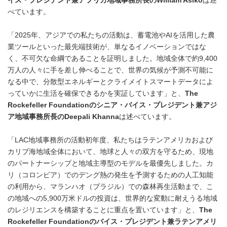
イス・プレジデント兼アフリカ地域事務所長のWilliam Asiko
は述
べています。
「2025年、アジアでの私たちの活動は、蓄電池やAIを活用した農
業ツールといった最先端技術が、単なるイノベーションではな
く、不可欠な命綱であることを証明しました。地域全体で約9,400
万人の人々に手を差し伸べることで、世界の気候が予測不可能に
なる中で、分散型エネルギーとクライメイトスマートデータによ
っていかに生活を確保できるかを実証しています」と、
The
Rockefeller Foundationのシニア・バイス・プレジデント兼アジ
ア地域事務所長のDeepali Khanna
は述べています。
「LAC地域事務所の活動初年度、私たちはラテンアメリカおよび
カリブ海地域全体において、地球と人々の双方を守るため、現地
のパートナーシップと地域主導型のモデルを最優先しました。カ
リ（コロンビア）でのデング熱の発生を予測するための人工知能
の利用から、マランハオ（ブラジル）での森林再生活動まで、こ
の地域への5,900万米ドルの投資は、世界的な変動に耐えうる地域
のレジリエンスを構築することに重点を置いています」と、
The
Rockefeller Foundationのバイス・プレジデント兼ラテンアメリ