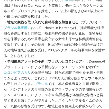
団は「Invest in Our Future」を支援し、45州にわたるクリーンエ
ネルギープロジェクトを推進し、770以上の郡および400以上の市
や町にその恩恵を広げました。
・地域の実践を取り入れて森林再生を加速させる（ブラジル）：
ブラジル北東部
において、Health in Harmonyは、持続可能な経済
機会を創出すると同時に、熱帯雨林の減少を食い止め、生物多様
性を保護するための苗床を設立する女性主導の森林保護者連合を
支援しています。その結果、9つの先住民族の居住地域から約2万
人の地域住民が支援を受け、200万ヘクタールの熱帯雨林を保護す
ることになりました。
・早期健康アラートの革新（ブラジルとコロンビア）：
Dengue.AI
プラットフォームによる革新的なデータモデリングのおかげで、
コロンビアのカリ
の保健当局は、93％の精度で発生を予測・予防
できるようになり、これにより220万人が蚊が媒介するウイルスか
ら守られています。
ブラジル
では、地方保健当局と共同で開発し
た「パンデミックの可能性のあるアウトブレイクの早期警報シス
テム（ÆSOP）」により、86件の集団感染が本格的な危機へと発
展するのを防ぐことができました。こうしたリアルタイムの介入
が、気候の影響を受けやすい地域社会を健康上の脅威から守って