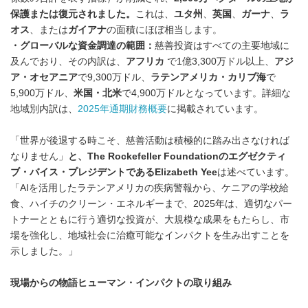
保護または復元されました。
これは、
ユタ州
、
英国
、
ガーナ
、
ラ
オス
、または
ガイアナ
の面積にほぼ相当します。
・グローバルな資金調達の範囲：
慈善投資はすべての主要地域に
及んでおり、その内訳は、
アフリカ
で1億3,300万ドル以上、
アジ
ア・オセアニア
で9,300万ドル、
ラテンアメリカ・カリブ海
で
5,900万ドル、
米国・北米
で4,900万ドルとなっています。詳細な
地域別内訳は、
2025年通期財務概要
に掲載されています。
「世界が後退する時こそ、慈善活動は積極的に踏み出さなければ
なりません」
と、
The Rockefeller Foundationのエグゼクティ
ブ・バイス・プレジデントであるElizabeth Yee
は述べています。
「AIを活用したラテンアメリカの疾病警報から、ケニアの学校給
食、ハイチのクリーン・エネルギーまで、2025年は、適切なパー
トナーとともに行う適切な投資が、大規模な成果をもたらし、市
場を強化し、地域社会に治癒可能なインパクトを生み出すことを
示しました。」
現場からの物語ヒューマン・インパクトの取り組み