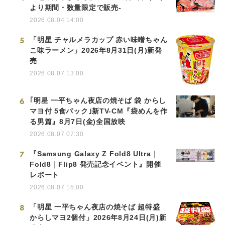
より期間・数量限定で販売-
2026.08.04 14:00
5
「明星 チャルメラカップ 赤い味噌ちゃん
こ味ラーメン」2026年8月31日(月)新発
売
2026.08.07 13:00
6
｢明星 一平ちゃん夜店の焼そば 袋 からし
マヨ付 5食パック｣新TV-CM『袋めんを作
る男篇』8月7日(金)全国放映
2026.08.07 07:30
7
『Samsung Galaxy Z Fold8 Ultra｜
Fold8｜Flip8 発売記念イベント』開催
レポート
2026.08.07 15:00
8
「明星 一平ちゃん夜店の焼そば 超特盛
からしマヨ2個付」2026年8月24日(月)新