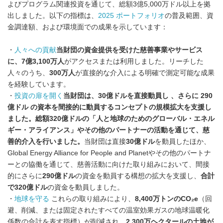
よびプログラム関連投資を通じて、総額3億5,000万ドル以上を拠
出しました。以下の指標は、
2025 ポートフォリオ
の普及範囲、資
金調達額、および環境面での成果を示しています：
・
人々への貢献
当財団の資金提供を受けた慈善事業やサービス
に、
7億3,100万人
がアクセスまたは利用しました。リーチした
人々のうち、
300万人
が直接的な介入による明確で測定可能な成果
を経験しています。
・
投資の扉を開く
当財団は、30億ドルを直接動員し 、さらに 290
億ドル の資本を間接的に動員するコンセプトの規模拡大を支援し
ました。総額320億ドルの「人と地球のためのグローバル・エネル
ギー・アライアンス」やその他のパートナーの活動を通じて、慈
善的介入を行いました。
当財団は直接
30億ドル
を動員したほか、
Global Energy Alliance for People and Planetやその他のパートナ
ーとの協働を通じて、慈善活動に向けた取り組みにおいて、間接
的にさらに
290億ドル
の資金を動員する構想の拡大を支援し、
合計
で320億ドル
の資金を動員しました。
・
地球を守る
これらの取り組みにより、
8,400万トンのCO₂e
（回
避、削減、または固定されたすべての温室効果ガスの地球温暖化
係数の合計を表す指標）が削減され、
2,300万ヘクタールの土地が