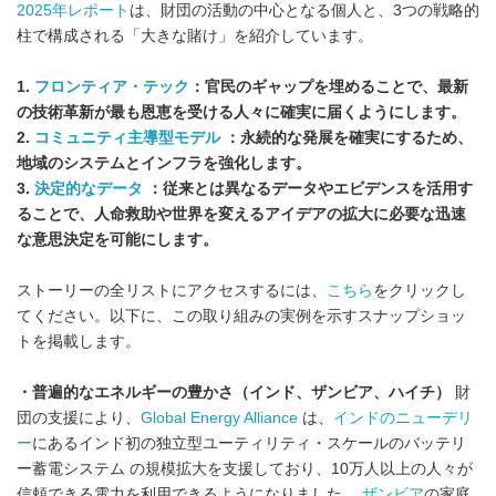
2025年レポート
は、財団の活動の中心となる個人と、3つの戦略的
柱で構成される「大きな賭け」を紹介しています。
1.
フロンティア・テック
：官民のギャップを埋めることで、最新
の技術革新が最も恩恵を受ける人々に確実に届くようにします。
2.
コミュニティ主導型モデル
：永続的な発展を確実にするため、
地域のシステムとインフラを強化します。
3.
決定的なデータ
：従来とは異なるデータやエビデンスを活用す
ることで、人命救助や世界を変えるアイデアの拡大に必要な迅速
な意思決定を可能にします。
ストーリーの全リストにアクセスするには、
こちら
をクリックし
てください。以下に、この取り組みの実例を示すスナップショッ
トを掲載します。
・普遍的なエネルギーの豊かさ（インド、ザンビア、ハイチ）
財
団の支援により、
Global Energy Alliance
は、
インドのニューデリ
ー
にあるインド初の独立型ユーティリティ・スケールのバッテリ
ー蓄電システム の規模拡大を支援しており、10万人以上の人々が
信頼できる電力を利用できるようになりました。
ザンビア
の家庭