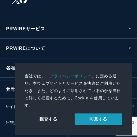
PRWIREサービス
PRWIREについて
各種お問い合わせ
当社では、「
プライバシーポリシー
」に定める通
り、本ウェブサイトとサービスを快適にご利用いた
共同通信社グループ
だき、また、どのように活用されているのかを当社
で詳しく把握するために、Cookie を使用していま
す。
サイトポリシー
プライバシーポリシー
同意する
拒否する
外部送信ポリシー
プレスリリース取扱基準