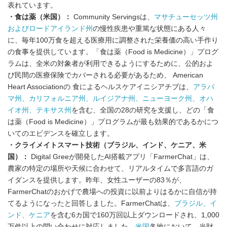
表れています。
・食は薬（米国）：
Community Servingsは、
マサチューセッツ州
およびロードアイランド州
の慢性疾患や重篤な状態にある人々
に、毎年100万食を超える医療用に調整された栄養価の高い手作り
の食事を提供しています。「食は薬（Food is Medicine）」プログ
ラムは、全米の対象者が利用できるようにするために、公的およ
び民間の医療保険でカバーされる必要があるため、 American
Heart Associationの 食によるヘルスケアイニシアチブは、
アラバ
マ州、カリフォルニア州、ルイジアナ州、ニューヨーク州、オハ
イオ州、テキサス州
を含む、全国の28の研究を支援し、どの「食
は薬（Food is Medicine）」プログラムが最も効果的であるかにつ
いてのエビデンスを確立します。
・クライメイトスマート技術（ブラジル、インド、ケニア、米
国）：
Digital Greeが開発したAI搭載アプリ「FarmerChat」は、
農家の特定の場所や天候に合わせて、リアルタイムで多言語のガ
イダンスを提供します。昨年、女性ユーザーの83％が、
FarmerChatのおかげで農場への投資に以前よりはるかに自信が持
てるようになったと回答しました。FarmerChatは、
ブラジル、イ
ンド、ケニア
を含む6カ国で160万回以上ダウンロードされ、1,000
万件以上の問い合わせに対応しました。
米国
各地において、当財