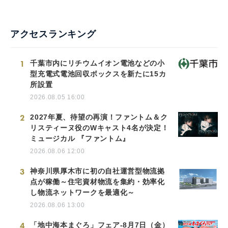
アクセスランキング
1
千葉市内にリチウムイオン電池などの小
型充電式電池回収ボックスを新たに15カ
所設置
2026.08.05 16:00
2
2027年夏、待望の再演！ファントム＆ク
リスティーヌ役のWキャスト4名が決定！
ミュージカル 『ファントム』
2026.08.06 12:00
3
神奈川県厚木市に初の自社運営型物流拠
点が稼働～住宅資材物流を集約・効率化
し物流ネットワークを最適化～
2026.08.06 13:00
4
「地中海本まぐろ」フェア-8月7日（金）